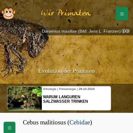
Wir Primaten
Darwinius masillae (Bild: Jens L. Franzen)
Evolution der Primaten
Ethologie | Primatologie |
28.10.2024
WARUM LANGUREN
SALZWASSER TRINKEN
Cebus malitiosus (
Cebidae
)