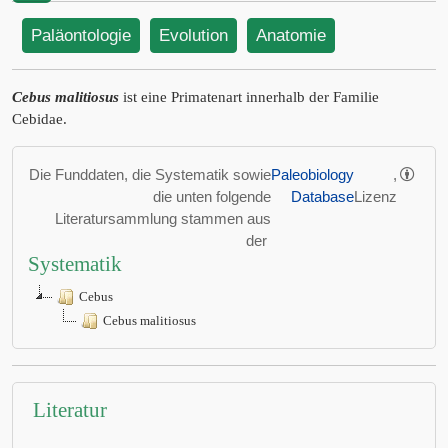
Paläontologie
Evolution
Anatomie
Cebus malitiosus
ist eine Primatenart innerhalb der Familie
Cebidae.
Die Funddaten, die Systematik sowie
Paleobiology
,
die unten folgende
Database
Lizenz
Literatursammlung stammen aus
der
Systematik
Cebus
Cebus malitiosus
Literatur