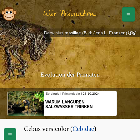
Wir Primaten
Darwinius masillae (Bild: Jens L. Franzen)
Evolution der Primaten
Ethologie | Primatologie |
28.10.2024
WARUM LANGUREN
SALZWASSER TRINKEN
Cebus versicolor (
Cebidae
)