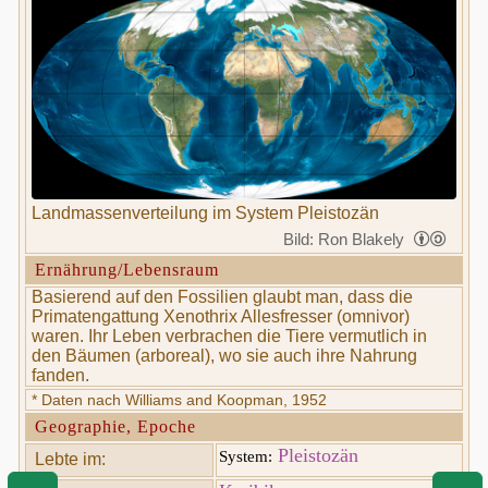
Landmassenverteilung im System Pleistozän
Bild: Ron Blakely
Ernährung/Lebensraum
Basierend auf den Fossilien glaubt man, dass die
Primatengattung Xenothrix Allesfresser (omnivor)
waren. Ihr Leben verbrachen die Tiere vermutlich in
den Bäumen (arboreal), wo sie auch ihre Nahrung
fanden.
* Daten nach Williams and Koopman, 1952
Geographie, Epoche
Pleistozän
System:
Lebte im: