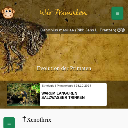
Wir Primaten
Darwinius masillae (Bild: Jens L. Franzen)
Evolution der Primaten
Ethologie | Primatologie |
28.10.2024
WARUM LANGUREN
SALZWASSER TRINKEN
†
Xenothrix