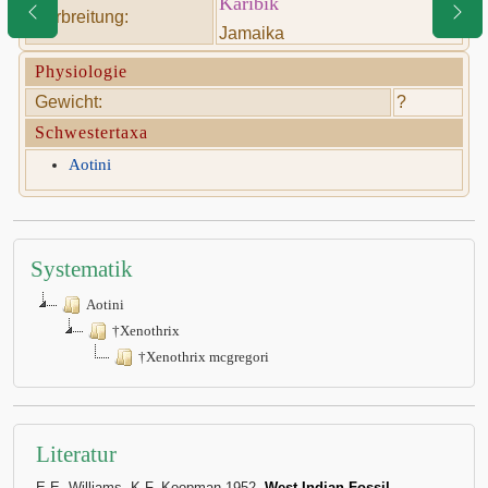
Karibik
Verbreitung:
Jamaika
Physiologie
Gewicht:
?
Schwestertaxa
Aotini
Systematik
Aotini
†Xenothrix
†Xenothrix mcgregori
Literatur
E.E. Williams, K.F. Koopman 1952,
West Indian Fossil