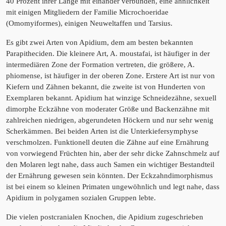
40 Prozent ihrer Länge mit einander verbunden, eine ähnlichkeit
mit einigen Mitgliedern der Familie Microchoeridae
(Omomyiformes), einigen Neuweltaffen und Tarsius.
Es gibt zwei Arten von Apidium, dem am besten bekannten
Parapitheciden. Die kleinere Art, A. moustafai, ist häufiger in der
intermediären Zone der Formation vertreten, die größere, A.
phiomense, ist häufiger in der oberen Zone. Erstere Art ist nur von
Kiefern und Zähnen bekannt, die zweite ist von Hunderten von
Exemplaren bekannt. Apidium hat winzige Schneidezähne, sexuell
dimorphe Eckzähne von moderater Größe und Backenzähne mit
zahlreichen niedrigen, abgerundeten Höckern und nur sehr wenig
Scherkämmen. Bei beiden Arten ist die Unterkiefersymphyse
verschmolzen. Funktionell deuten die Zähne auf eine Ernährung
von vorwiegend Früchten hin, aber der sehr dicke Zahnschmelz auf
den Molaren legt nahe, dass auch Samen ein wichtiger Bestandteil
der Ernährung gewesen sein könnten. Der Eckzahndimorphismus
ist bei einem so kleinen Primaten ungewöhnlich und legt nahe, dass
Apidium in polygamen sozialen Gruppen lebte.
Die vielen postcranialen Knochen, die Apidium zugeschrieben