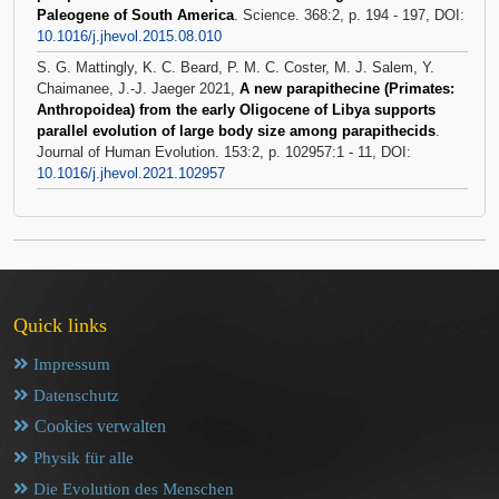
Paleogene of South America
. Science. 368:2, p. 194 - 197, DOI:
10.1016/j.jhevol.2015.08.010
S. G. Mattingly, K. C. Beard, P. M. C. Coster, M. J. Salem, Y.
Chaimanee, J.-J. Jaeger 2021,
A new parapithecine (Primates:
Anthropoidea) from the early Oligocene of Libya supports
parallel evolution of large body size among parapithecids
.
Journal of Human Evolution. 153:2, p. 102957:1 - 11, DOI:
10.1016/j.jhevol.2021.102957
Quick links
Impressum
Datenschutz
Cookies verwalten
Physik für alle
Die Evolution des Menschen