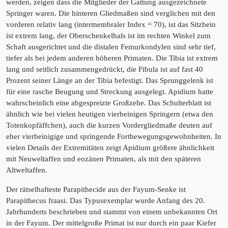
werden, zeigen dass die Mitglieder der Gattung ausgezeichnete
Springer waren. Die hinteren Gliedmaßen sind verglichen mit den
vorderen relativ lang (intermembraler Index = 70), ist das Sitzbein
ist extrem lang, der Oberschenkelhals ist im rechten Winkel zum
Schaft ausgerichtet und die distalen Femurkondylen sind sehr tief,
tiefer als bei jedem anderen höheren Primaten. Die Tibia ist extrem
lang und seitlich zusammengedrückt, die Fibula ist auf fast 40
Prozent seiner Länge an der Tibia befestigt. Das Sprunggelenk ist
für eine rasche Beugung und Streckung ausgelegt. Apidium hatte
wahrscheinlich eine abgespreizte Großzehe. Das Schulterblatt ist
ähnlich wie bei vielen heutigen vierbeinigen Springern (etwa den
Totenkopfäffchen), auch die kurzen Vordergliedmaße deuten auf
eher vierbeinigige und springende Fortbewegungsgewohnheiten. In
vielen Details der Extremitäten zeigt Apidium größere ähnlichkeit
mit Neuweltaffen und eozänen Primaten, als mit den späteren
Altweltaffen.
Der rätselhafteste Parapithecide aus der Fayum-Senke ist
Parapithecus fraasi. Das Typusexemplar wurde Anfang des 20.
Jahrhunderts beschrieben und stammt von einem unbekannten Ort
in der Fayum. Der mittelgroße Primat ist nur durch ein paar Kiefer