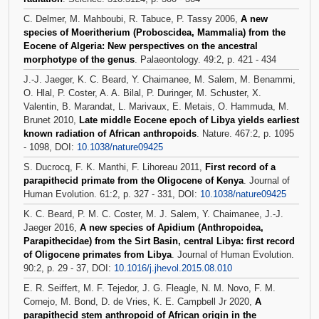
C. Delmer, M. Mahboubi, R. Tabuce, P. Tassy 2006,
A new
species of Moeritherium (Proboscidea, Mammalia) from the
Eocene of Algeria: New perspectives on the ancestral
morphotype of the genus
. Palaeontology. 49:2, p. 421 - 434
J.-J. Jaeger, K. C. Beard, Y. Chaimanee, M. Salem, M. Benammi,
O. Hlal, P. Coster, A. A. Bilal, P. Duringer, M. Schuster, X.
Valentin, B. Marandat, L. Marivaux, E. Metais, O. Hammuda, M.
Brunet 2010,
Late middle Eocene epoch of Libya yields earliest
known radiation of African anthropoids
. Nature. 467:2, p. 1095
- 1098, DOI:
10.1038/nature09425
S. Ducrocq, F. K. Manthi, F. Lihoreau 2011,
First record of a
parapithecid primate from the Oligocene of Kenya
. Journal of
Human Evolution. 61:2, p. 327 - 331, DOI:
10.1038/nature09425
K. C. Beard, P. M. C. Coster, M. J. Salem, Y. Chaimanee, J.-J.
Jaeger 2016,
A new species of Apidium (Anthropoidea,
Parapithecidae) from the Sirt Basin, central Libya: first record
of Oligocene primates from Libya
. Journal of Human Evolution.
90:2, p. 29 - 37, DOI:
10.1016/j.jhevol.2015.08.010
E. R. Seiffert, M. F. Tejedor, J. G. Fleagle, N. M. Novo, F. M.
Cornejo, M. Bond, D. de Vries, K. E. Campbell Jr 2020,
A
parapithecid stem anthropoid of African origin in the