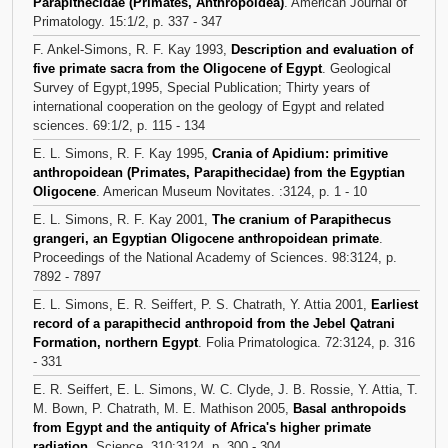
Parapithecidae (Primates, Anthropoidea)
. American Journal of
Primatology. 15:1/2, p. 337 - 347
F. Ankel-Simons, R. F. Kay 1993,
Description and evaluation of
five primate sacra from the Oligocene of Egypt
. Geological
Survey of Egypt,1995, Special Publication; Thirty years of
international cooperation on the geology of Egypt and related
sciences. 69:1/2, p. 115 - 134
E. L. Simons, R. F. Kay 1995,
Crania of Apidium: primitive
anthropoidean (Primates, Parapithecidae) from the Egyptian
Oligocene
. American Museum Novitates. :3124, p. 1 - 10
E. L. Simons, R. F. Kay 2001,
The cranium of Parapithecus
grangeri, an Egyptian Oligocene anthropoidean primate
.
Proceedings of the National Academy of Sciences. 98:3124, p.
7892 - 7897
E. L. Simons, E. R. Seiffert, P. S. Chatrath, Y. Attia 2001,
Earliest
record of a parapithecid anthropoid from the Jebel Qatrani
Formation, northern Egypt
. Folia Primatologica. 72:3124, p. 316
- 331
E. R. Seiffert, E. L. Simons, W. C. Clyde, J. B. Rossie, Y. Attia, T.
M. Bown, P. Chatrath, M. E. Mathison 2005,
Basal anthropoids
from Egypt and the antiquity of Africa's higher primate
radiation
. Science. 310:3124, p. 300 - 304