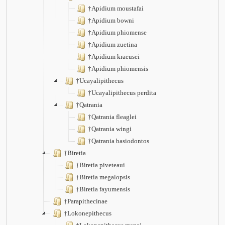
†Apidium moustafai
†Apidium bowni
†Apidium phiomense
†Apidium zuetina
†Apidium kraeusei
†Apidium phiomensis
†Ucayalipithecus
†Ucayalipithecus perdita
†Qatrania
†Qatrania fleaglei
†Qatrania wingi
†Qatrania basiodontos
†Biretia
†Biretia piveteaui
†Biretia megalopsis
†Biretia fayumensis
†Parapithecinae
†Lokonepithecus