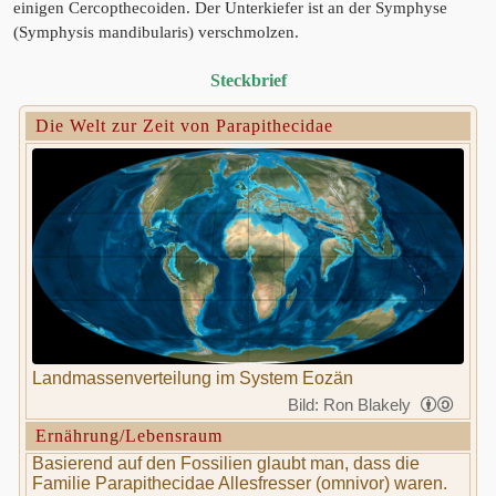
einigen Cercopthecoiden. Der Unterkiefer ist an der Symphyse
(Symphysis mandibularis) verschmolzen.
Steckbrief
Die Welt zur Zeit von Parapithecidae
Landmassenverteilung im System Eozän
Bild: Ron Blakely
Ernährung/Lebensraum
Basierend auf den Fossilien glaubt man, dass die
Familie Parapithecidae Allesfresser (omnivor) waren.