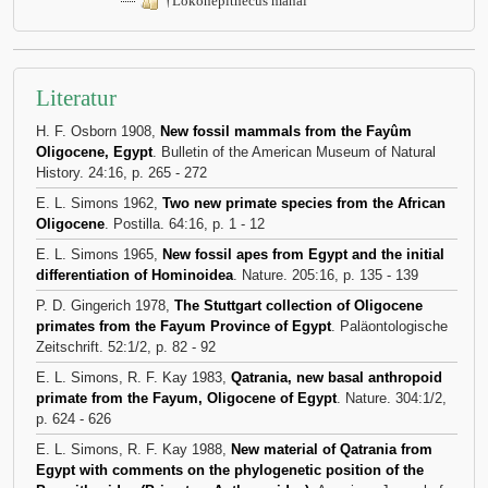
†Lokonepithecus manai
Literatur
H. F. Osborn 1908,
New fossil mammals from the Fayûm
Oligocene, Egypt
. Bulletin of the American Museum of Natural
History. 24:16, p. 265 - 272
E. L. Simons 1962,
Two new primate species from the African
Oligocene
. Postilla. 64:16, p. 1 - 12
E. L. Simons 1965,
New fossil apes from Egypt and the initial
differentiation of Hominoidea
. Nature. 205:16, p. 135 - 139
P. D. Gingerich 1978,
The Stuttgart collection of Oligocene
primates from the Fayum Province of Egypt
. Paläontologische
Zeitschrift. 52:1/2, p. 82 - 92
E. L. Simons, R. F. Kay 1983,
Qatrania, new basal anthropoid
primate from the Fayum, Oligocene of Egypt
. Nature. 304:1/2,
p. 624 - 626
E. L. Simons, R. F. Kay 1988,
New material of Qatrania from
Egypt with comments on the phylogenetic position of the