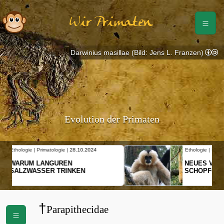
Wir Primaten
Darwinius masillae (Bild: Jens L. Franzen)
Evolution der Primaten
Ethologie | Primatologie |
10.10.2024
NEUES VON WEIBLICHEN
SCHOPFGIBBONS UND IHRER
BEWEGUNGSMUSTER
†
Parapithecidae