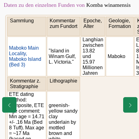
Daten zu den einzelnen Funden von
Komba winamensis
Sammlung
Kommentar
Epoche,
Geologie,
zum Fundort
Alter
Formation
Langhian
zwischen
L
Maboko Main
"Island in
13.82
8
Locality,
Winam Gulf,
und
Maboko
1
Maboko Island
L. Victoria."
15.97
(Bed 3)
Millionen
I
Jahren
3
Kommentar z.
Lithographie
Stratigraphie
ETE dating
method:
composite, ETE
greenish-
age comment:
yellow sandy
Min age = 14.71
clay
+/- .16 Ma (Bed
underlain by
8 Tuff). Max age
mottled
= ~17 Ma
brown and
(based on
white