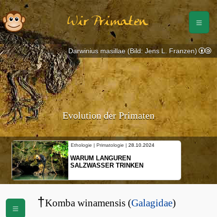
Wir Primaten
Darwinius masillae (Bild: Jens L. Franzen)
Evolution der Primaten
Ethologie | Primatologie |
28.10.2024
WARUM LANGUREN
SALZWASSER TRINKEN
†
Komba winamensis (
Galagidae
)