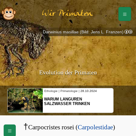
Wir Primaten
Darwinius masillae (Bild: Jens L. Franzen)
Evolution der Primaten
Ethologie | Primatologie |
28.10.2024
WARUM LANGUREN
SALZWASSER TRINKEN
†
Carpocristes rosei (
Carpolestidae
)