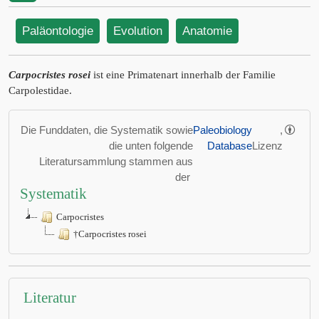
Paläontologie
Evolution
Anatomie
Carpocristes rosei
ist eine Primatenart innerhalb der Familie
Carpolestidae.
Die Funddaten, die Systematik sowie
Paleobiology
,
die unten folgende
Database
Lizenz
Literatursammlung stammen aus
der
Systematik
Carpocristes
†Carpocristes rosei
Literatur