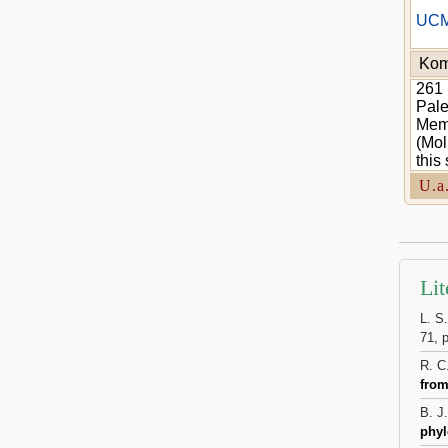
UCM 
Kom
261 
Pale
Memb
(Mol
this
U.a
Lit
L. S
71, p
R. C
from
B. J
phyl