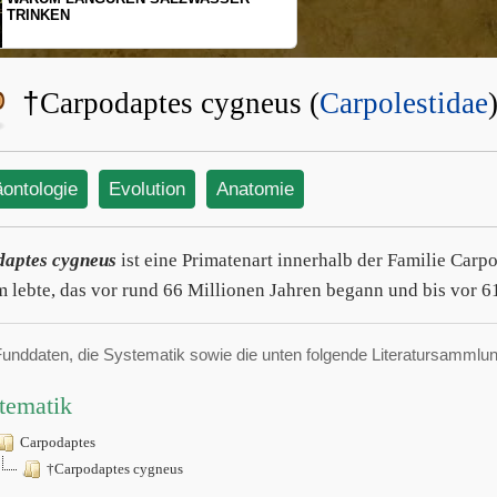
SCHOPFGIBBONS UND 
BEWEGUNGSMUSTER
†
Carpodaptes cygneus (
Carpolestidae
äontologie
Evolution
Anatomie
aptes cygneus
ist eine Primatenart innerhalb der Familie Carp
 lebte, das vor rund 66 Millionen Jahren begann und bis vor 6
Funddaten, die Systematik sowie die unten folgende Literatursamml
tematik
Carpodaptes
†Carpodaptes cygneus