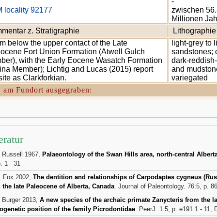
-
locality 92177
zwischen 56.
Millionen Ja
mentar z. Stratigraphie
Lithographie
m below the upper contact of the Late
light-grey to 
ocene Fort Union Formation (Atwell Gulch
sandstones; o
er), with the Early Eocene Wasatch Formation
dark-reddish
ina Member); Lichtig and Lucas (2015) report
and mudstone
 site as Clarkforkian.
variegated
. am Fundort ausgegraben:
eratur
. Russell 1967,
Palaeontology of the Swan Hills area, north-central Albert
. 1 - 31
. Fox 2002,
The dentition and relationships of Carpodaptes cygneus (Rus
 the late Paleocene of Alberta, Canada
. Journal of Paleontology. 76:5, p. 8
. Burger 2013,
A new species of the archaic primate Zanycteris from the 
ogenetic position of the family Picrodontidae
. PeerJ. 1:5, p. e191:1 - 11,