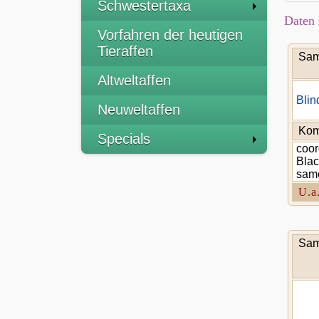
Schwestertaxa
Daten 
Vorfahren der heutigen
Tieraffen
Sam
Altweltaffen
Blin
Neuweltaffen
Kom
Specials
coor
Blac
sam
U.a
Sam