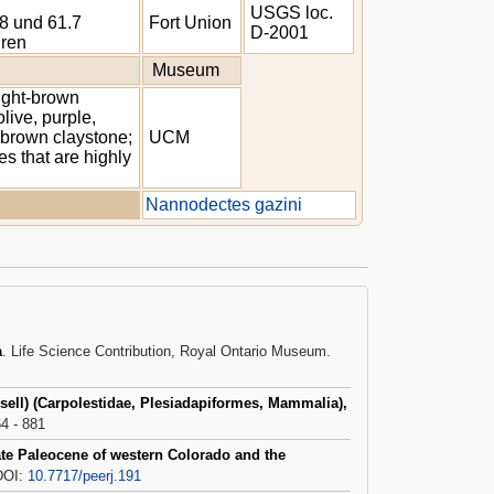
USGS loc.
8 und 61.7
Fort Union
D-2001
hren
Museum
light-brown
live, purple,
-brown claystone;
UCM
s that are highly
Nannodectes gazini
a
. Life Science Contribution, Royal Ontario Museum.
sell) (Carpolestidae, Plesiadapiformes, Mammalia),
64 - 881
late Paleocene of western Colorado and the
 DOI:
10.7717/peerj.191