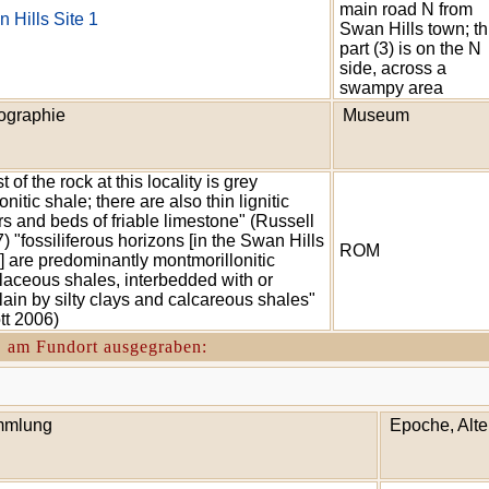
main road N from
 Hills Site 1
Swan Hills town; th
part (3) is on the N
side, across a
swampy area
hographie
Museum
 of the rock at this locality is grey
onitic shale; there are also thin lignitic
rs and beds of friable limestone" (Russell
) "fossiliferous horizons [in the Swan Hills
ROM
] are predominantly montmorillonitic
llaceous shales, interbedded with or
lain by silty clays and calcareous shales"
tt 2006)
. am Fundort ausgegraben:
mlung
Epoche, Alte