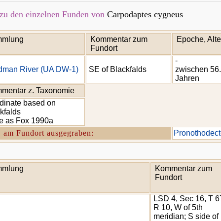
zu den einzelnen Funden von
Carpodaptes cygneus
mlung
Kommentar zum
Epoche, Alte
Fundort
-
dman River (UA DW-1)
SE of Blackfalds
zwischen 56.
Jahren
mentar z. Taxonomie
dinate based on
kfalds
e as Fox 1990a
. am Fundort ausgegraben:
Pronothodect
mlung
Kommentar zum
Fundort
LSD 4, Sec 16, T 6
R 10, W of 5th
meridian; S side of