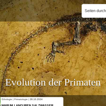
Seiten durc
Evolution der Primaten
ie |
28.10.2024
Ethologie | Primatologie |
10.10
REN SALZWASSER
NEUES VON WEIBLICH