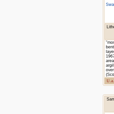
Swan
Lit
"most
bent
laye
1967
area
argi
over
(Sco
U.a
Sam