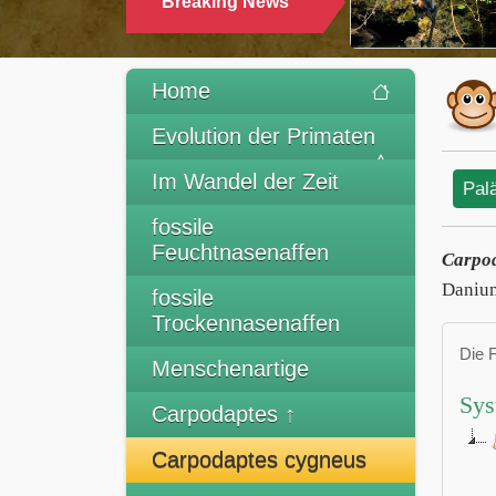
Breaking News
TRINKEN
Home
Evolution der Primaten
Im Wandel der Zeit
Pal
fossile
Feuchtnasenaffen
Carpod
Danium
fossile
Trockennasenaffen
Die 
Menschenartige
Sys
Carpodaptes ↑
Carpodaptes cygneus