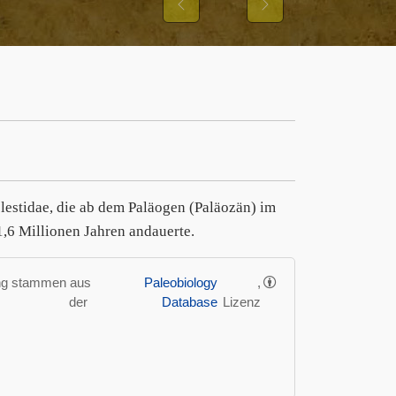
IHRER
Previous
Next
)
olestidae, die ab dem Paläogen (Paläozän) im
1,6 Millionen Jahren andauerte.
ung stammen aus
Paleobiology
,
der
Database
Lizenz