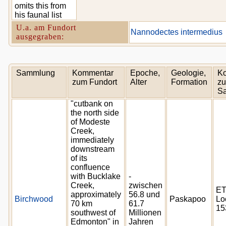
omits this from
his faunal list
U.a. am Fundort
Nannodectes intermedius
ausgegraben:
Sammlung
Kommentar
Epoche,
Geologie,
K
zum Fundort
Alter
Formation
zu
S
"cutbank on
the north side
of Modeste
Creek,
immediately
downstream
of its
confluence
with Bucklake
-
Creek,
zwischen
E
approximately
56.8 und
Birchwood
Paskapoo
Lo
70 km
61.7
15
southwest of
Millionen
Edmonton" in
Jahren