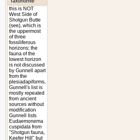
Taxonomie
this is NOT
West Side of
Shotgun Butte
(see), which is
the uppermost
of three
fossiliferous
horizons; the
fauna of the
lowest horizon
is not discussed
by Gunnell apart
from the
plesiadapiforms,
Gunnell's list is
mostly repeated
from ancient
sources without
modification
Gunnell lists
Eudaemonema
cuspidata from
"Shotgun fauna,
Keefer Hill" but