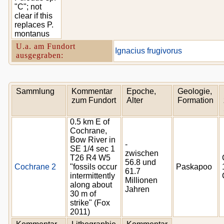
"C"; not
clear if this
replaces P.
montanus
U.a. am Fundort
Ignacius frugivorus
ausgegraben:
Sammlung
Kommentar
Epoche,
Geologie,
zum Fundort
Alter
Formation
0.5 km E of
Cochrane,
Bow River in
-
SE 1/4 sec 1
zwischen
T26 R4 W5
56.8 und
Cochrane 2
"fossils occur
Paskapoo
61.7
intermittently
Millionen
along about
Jahren
30 m of
strike" (Fox
2011)