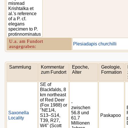
misread
Krishtalka et
al.'s reference
of a P. cf.
elegans
specimen to P.
protinnominatus
U.a. am Fundort
Plesiadapis churchilli
ausgegraben:
Sammlung
Kommentar
Epoche,
Geologie,
zum Fundort
Alter
Formation
SE of
Blackfalds, 8
km northeast
of Red Deer
-
(Fox 1988) or
zwischen
"NE1/4,
Saxonella
56.8 und
S13–S14,
Paskapoo
Locality
61.7
T39, R27,
Millionen
W4" (Scott