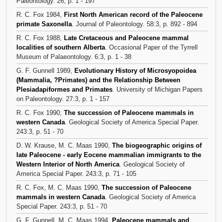
Paleontology. 26, p. 1 - 197
R. C. Fox 1984,
First North American record of the Paleocene
primate Saxonella
. Journal of Paleontology. 58:3, p. 892 - 894
R. C. Fox 1988,
Late Cretaceous and Paleocene mammal
localities of southern Alberta
. Occasional Paper of the Tyrrell
Museum of Palaeontology. 6:3, p. 1 - 38
G. F. Gunnell 1989,
Evolutionary History of Microsyopoidea
(Mammalia, ?Primates) and the Relationship Between
Plesiadapiformes and Primates
. University of Michigan Papers
on Paleontology. 27:3, p. 1 - 157
R. C. Fox 1990,
The succession of Paleocene mammals in
western Canada
. Geological Society of America Special Paper.
243:3, p. 51 - 70
D. W. Krause, M. C. Maas 1990,
The biogeographic origins of
late Paleocene - early Eocene mammalian immigrants to the
Western Interior of North America
. Geological Society of
America Special Paper. 243:3, p. 71 - 105
R. C. Fox, M. C. Maas 1990,
The succession of Paleocene
mammals in western Canada
. Geological Society of America
Special Paper. 243:3, p. 51 - 70
G. F. Gunnell, M. C. Maas 1994,
Paleocene mammals and