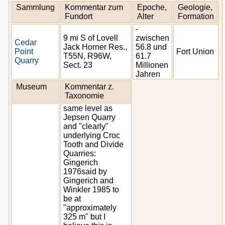
Sammlung
Kommentar zum
Epoche,
Geologie,
Fundort
Alter
Formation
-
9 mi S of Lovell
zwischen
Cedar
Jack Horner Res.,
56.8 und
Point
Fort Union
T55N, R96W,
61.7
Quarry
Sect. 23
Millionen
Jahren
Museum
Kommentar z.
Taxonomie
same level as
Jepsen Quarry
and "clearly"
underlying Croc
Tooth and Divide
Quarries:
Gingerich
1976said by
Gingerich and
Winkler 1985 to
be at
"approximately
325 m" but I