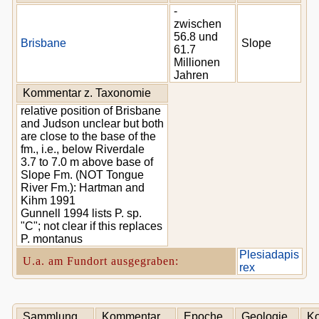
-
zwischen
56.8 und
Brisbane
Slope
61.7
Millionen
Jahren
Kommentar z. Taxonomie
relative position of Brisbane
and Judson unclear but both
are close to the base of the
fm., i.e., below Riverdale
3.7 to 7.0 m above base of
Slope Fm. (NOT Tongue
River Fm.): Hartman and
Kihm 1991
Gunnell 1994 lists P. sp.
"C"; not clear if this replaces
P. montanus
Plesiadapis
U.a. am Fundort ausgegraben:
rex
Sammlung
Kommentar
Epoche,
Geologie,
K