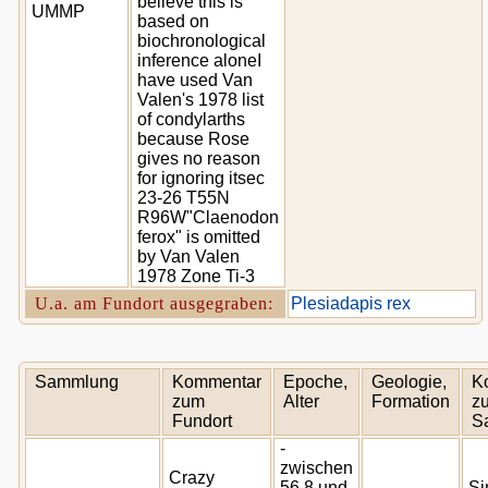
believe this is
UMMP
based on
biochronological
inference aloneI
have used Van
Valen's 1978 list
of condylarths
because Rose
gives no reason
for ignoring itsec
23-26 T55N
R96W"Claenodon
ferox" is omitted
by Van Valen
1978 Zone Ti-3
U.a. am Fundort ausgegraben:
Plesiadapis rex
Sammlung
Kommentar
Epoche,
Geologie,
K
zum
Alter
Formation
zu
Fundort
S
-
zwischen
Crazy
56.8 und
Si