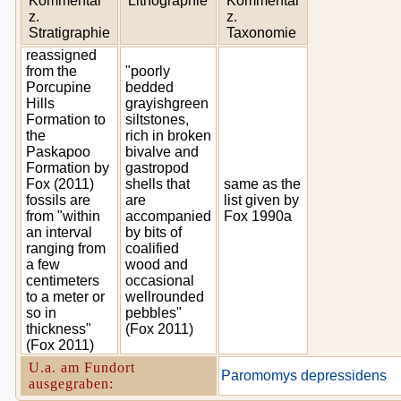
Kommentar
Lithographie
Kommentar
z.
z.
Stratigraphie
Taxonomie
reassigned
from the
"poorly
Porcupine
bedded
Hills
grayishgreen
Formation to
siltstones,
the
rich in broken
Paskapoo
bivalve and
Formation by
gastropod
Fox (2011)
shells that
same as the
fossils are
are
list given by
from "within
accompanied
Fox 1990a
an interval
by bits of
ranging from
coalified
a few
wood and
centimeters
occasional
to a meter or
wellrounded
so in
pebbles"
thickness"
(Fox 2011)
(Fox 2011)
U.a. am Fundort
Paromomys depressidens
ausgegraben: