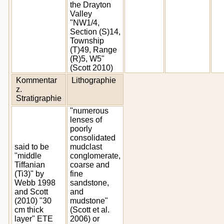
the Drayton
Valley
"NW1/4,
Section (S)14,
Township
(T)49, Range
(R)5, W5"
(Scott 2010)
Kommentar
Lithographie
z.
Stratigraphie
"numerous
lenses of
poorly
consolidated
said to be
mudclast
"middle
conglomerate,
Tiffanian
coarse and
(Ti3)" by
fine
Webb 1998
sandstone,
and Scott
and
(2010) "30
mudstone"
cm thick
(Scott et al.
layer" ETE
2006) or