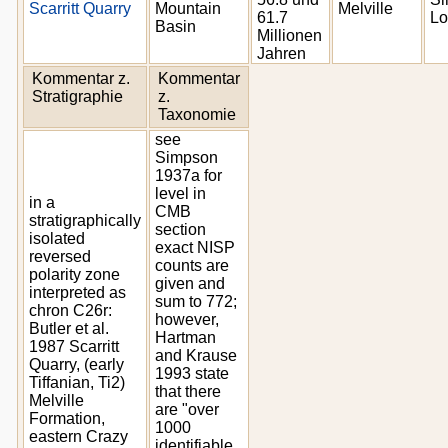
Scarritt Quarry
Mountain
Melville
61.7
Lo
Basin
Millionen
Jahren
Kommentar z.
Kommentar
Stratigraphie
z.
Taxonomie
see
Simpson
1937a for
level in
in a
CMB
stratigraphically
section
isolated
exact NISP
reversed
counts are
polarity zone
given and
interpreted as
sum to 772;
chron C26r:
however,
Butler et al.
Hartman
1987 Scarritt
and Krause
Quarry, (early
1993 state
Tiffanian, Ti2)
that there
Melville
are "over
Formation,
1000
eastern Crazy
identifiable