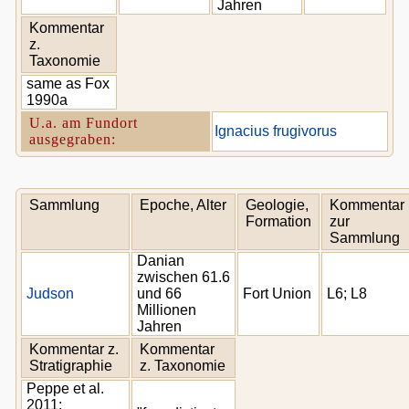
Jahren
Kommentar
z.
Taxonomie
same as Fox
1990a
U.a. am Fundort
Ignacius frugivorus
ausgegraben:
Sammlung
Epoche, Alter
Geologie,
Kommentar
Formation
zur
Sammlung
Danian
zwischen 61.6
Judson
und 66
Fort Union
L6; L8
Millionen
Jahren
Kommentar z.
Kommentar
Stratigraphie
z. Taxonomie
Peppe et al.
2011: