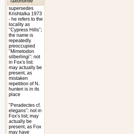
Taxonomie
supersedes
Krishtalka 1973
- he refers to the
locality as
"Cypress Hills";
the name is
repeatedly
preoccupied
"Mimetodon
silberlingi": not
in Fox's list:
may actually be
present, as
mistaken
repetition of N.
hunteri is in its
place
"Peradectes cf.
elegans": not in
Fox's list; may
actually be
present, as Fox
may have