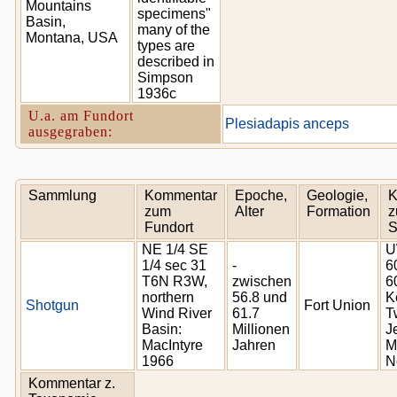
Mountains
specimens"
Basin,
many of the
Montana, USA
types are
described in
Simpson
1936c
U.a. am Fundort
Plesiadapis anceps
ausgegraben:
Sammlung
Kommentar
Epoche,
Geologie,
K
zum
Alter
Formation
z
Fundort
S
NE 1/4 SE
U
1/4 sec 31
-
6
T6N R3W,
zwischen
6
northern
56.8 und
K
Shotgun
Fort Union
Wind River
61.7
T
Basin:
Millionen
J
MacIntyre
Jahren
M
1966
N
Kommentar z.