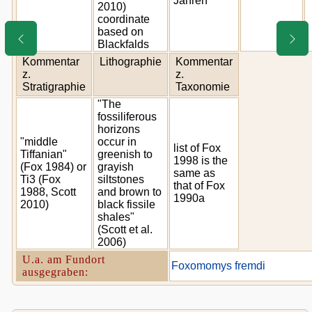
Jahren
2010)
coordinate
based on
Blackfalds
Kommentar
Lithographie
Kommentar
z.
z.
Stratigraphie
Taxonomie
"The
fossiliferous
horizons
"middle
occur in
list of Fox
Tiffanian"
greenish to
1998 is the
(Fox 1984) or
grayish
same as
Ti3 (Fox
siltstones
that of Fox
1988, Scott
and brown to
1990a
2010)
black fissile
shales"
(Scott et al.
2006)
U.a. am Fundort
Foxomomys fremdi
ausgegraben: