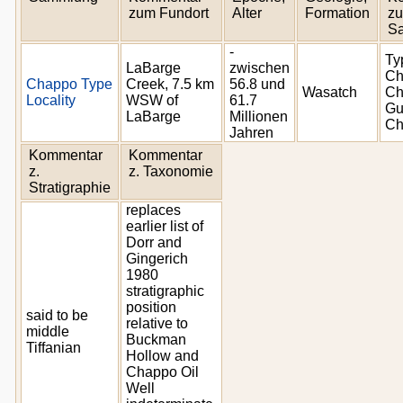
zum Fundort
Alter
Formation
zu
S
-
Ty
LaBarge
zwischen
Ch
Chappo Type
Creek, 7.5 km
56.8 und
Wasatch
Ch
Locality
WSW of
61.7
Gu
LaBarge
Millionen
Ch
Jahren
Kommentar
Kommentar
z.
z. Taxonomie
Stratigraphie
replaces
earlier list of
Dorr and
Gingerich
1980
stratigraphic
position
said to be
relative to
middle
Buckman
Tiffanian
Hollow and
Chappo Oil
Well