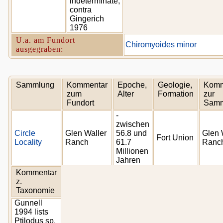
indeterminate,
contra
Gingerich
1976
U.a. am Fundort
Chiromyoides minor
ausgegraben:
Sammlung
Kommentar
Epoche,
Geologie,
Komm
zum
Alter
Formation
zur
Fundort
Samm
-
zwischen
Circle
Glen Waller
56.8 und
Glen 
Fort Union
Locality
Ranch
61.7
Ranc
Millionen
Jahren
Kommentar
z.
Taxonomie
Gunnell
1994 lists
Ptilodus sp.