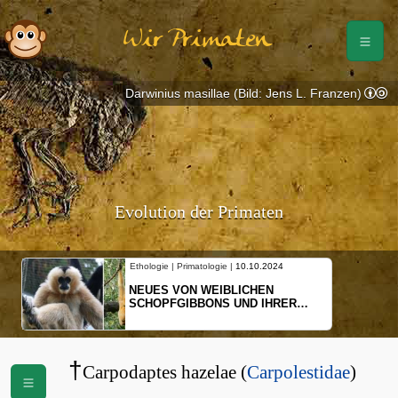
Wir Primaten
Darwinius masillae (Bild: Jens L. Franzen)
Evolution der Primaten
Ethologie | Primatologie |
10.10.2024
NEUES VON WEIBLICHEN
SCHOPFGIBBONS UND IHRER
BEWEGUNGSMUSTER
†
Carpodaptes hazelae (
Carpolestidae
)