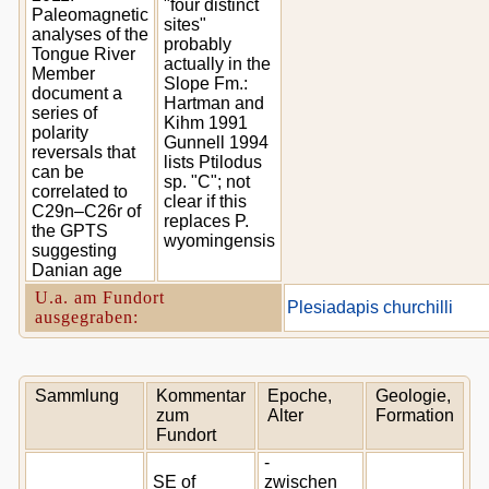
"four distinct
Paleomagnetic
sites"
analyses of the
probably
Tongue River
actually in the
Member
Slope Fm.:
document a
Hartman and
series of
Kihm 1991
polarity
Gunnell 1994
reversals that
lists Ptilodus
can be
sp. "C"; not
correlated to
clear if this
C29n–C26r of
replaces P.
the GPTS
wyomingensis
suggesting
Danian age
U.a. am Fundort
Plesiadapis churchilli
ausgegraben:
Sammlung
Kommentar
Epoche,
Geologie,
zum
Alter
Formation
Fundort
-
SE of
zwischen