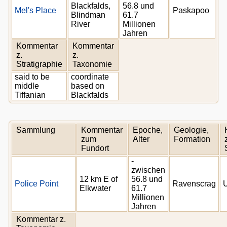
Blackfalds,
56.8 und
Mel's Place
Paskapoo
Blindman
61.7
River
Millionen
Jahren
Kommentar
Kommentar
z.
z.
Stratigraphie
Taxonomie
said to be
coordinate
middle
based on
Tiffanian
Blackfalds
Sammlung
Kommentar
Epoche,
Geologie,
zum
Alter
Formation
Fundort
-
zwischen
12 km E of
56.8 und
Police Point
Ravenscrag
Elkwater
61.7
Millionen
Jahren
Kommentar z.