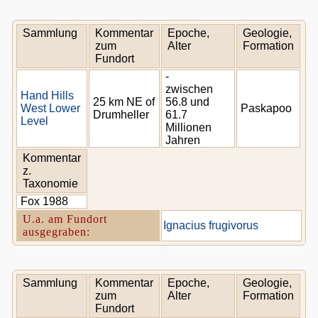
Sammlung
Kommentar
Epoche,
Geologie,
zum
Alter
Formation
Fundort
-
zwischen
Hand Hills
25 km NE of
56.8 und
West Lower
Paskapoo
Drumheller
61.7
Level
Millionen
Jahren
Kommentar
z.
Taxonomie
Fox 1988
U.a. am Fundort
Ignacius frugivorus
ausgegraben:
Sammlung
Kommentar
Epoche,
Geologie,
zum
Alter
Formation
Fundort