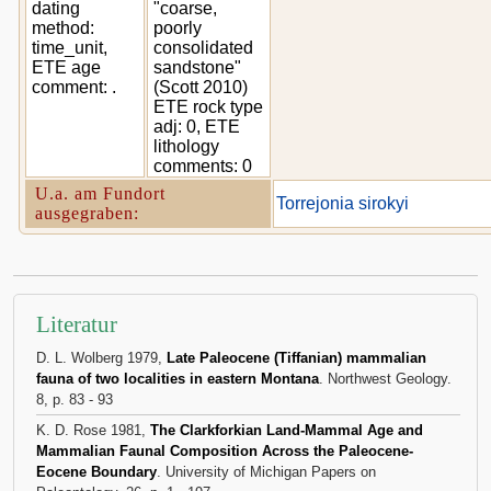
dating
"coarse,
method:
poorly
time_unit,
consolidated
ETE age
sandstone"
comment: .
(Scott 2010)
ETE rock type
adj: 0, ETE
lithology
comments: 0
U.a. am Fundort
Torrejonia sirokyi
ausgegraben:
Literatur
D. L. Wolberg 1979,
Late Paleocene (Tiffanian) mammalian
fauna of two localities in eastern Montana
. Northwest Geology.
8, p. 83 - 93
K. D. Rose 1981,
The Clarkforkian Land-Mammal Age and
Mammalian Faunal Composition Across the Paleocene-
Eocene Boundary
. University of Michigan Papers on