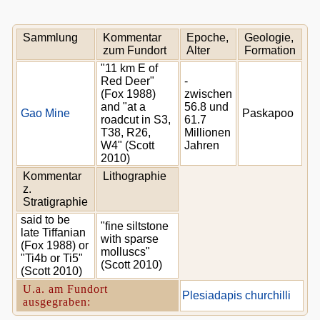
Sammlung
Kommentar
Epoche,
Geologie,
zum Fundort
Alter
Formation
"11 km E of
Red Deer"
-
(Fox 1988)
zwischen
and "at a
56.8 und
Gao Mine
Paskapoo
roadcut in S3,
61.7
T38, R26,
Millionen
W4" (Scott
Jahren
2010)
Kommentar
Lithographie
z.
Stratigraphie
said to be
"fine siltstone
late Tiffanian
with sparse
(Fox 1988) or
molluscs"
"Ti4b or Ti5"
(Scott 2010)
(Scott 2010)
U.a. am Fundort
Plesiadapis churchilli
ausgegraben: