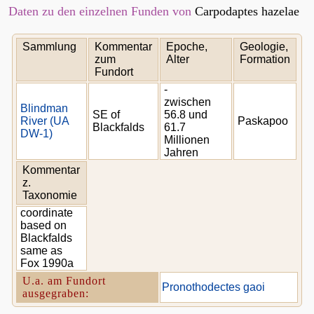
Daten zu den einzelnen Funden von
Carpodaptes hazelae
Sammlung
Kommentar
Epoche,
Geologie,
zum
Alter
Formation
Fundort
-
zwischen
Blindman
SE of
56.8 und
River (UA
Paskapoo
Blackfalds
61.7
DW-1)
Millionen
Jahren
Kommentar
z.
Taxonomie
coordinate
based on
Blackfalds
same as
Fox 1990a
U.a. am Fundort
Pronothodectes gaoi
ausgegraben: