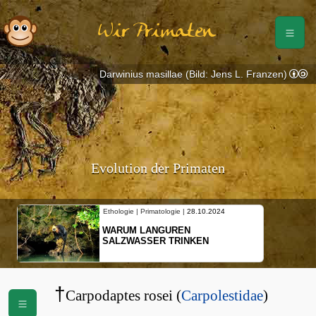
Wir Primaten
Darwinius masillae (Bild: Jens L. Franzen)
Evolution der Primaten
Ethologie | Primatologie |
28.10.2024
WARUM LANGUREN
SALZWASSER TRINKEN
†
Carpodaptes rosei (
Carpolestidae
)