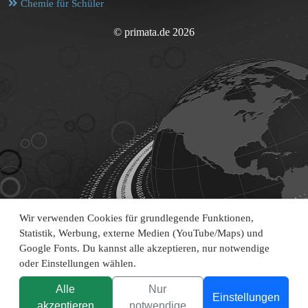
Chemie für Schüler
© primata.de 2026
Wir verwenden Cookies für grundlegende Funktionen,
Statistik, Werbung, externe Medien (YouTube/Maps) und
Google Fonts. Du kannst alle akzeptieren, nur notwendige
oder Einstellungen wählen.
Alle
Nur
Einstellungen
akzeptieren
notwendige