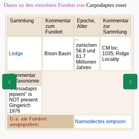
Daten zu den einzelnen Funden von
Carpodaptes rosei
Sammlung
Kommentar
Epoche,
Kommentar
zum
Alter
zur
Fundort
Sammlung
-
zwischen
CM loc.
56.8 und
Ledge
Bison Basin
1035; Ridge
61.7
Locality
Millionen
Jahren
Kommentar
z. Taxonomie
"Plesiadapis
jepseni" is
NOT present:
Gingerich
1976
U.a. am Fundort
Nannodectes simpsoni
ausgegraben: