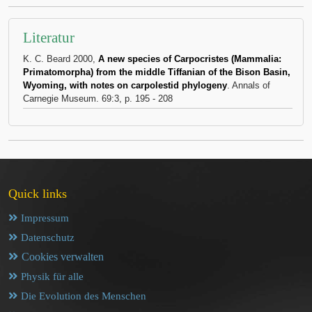
Literatur
K. C. Beard 2000,
A new species of Carpocristes (Mammalia:
Primatomorpha) from the middle Tiffanian of the Bison Basin,
Wyoming, with notes on carpolestid phylogeny
. Annals of
Carnegie Museum. 69:3, p. 195 - 208
Quick links
Impressum
Datenschutz
Cookies verwalten
Physik für alle
Die Evolution des Menschen