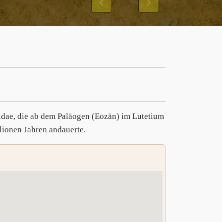
Previous
Next
idae, die ab dem Paläogen (Eozän) im Lutetium
llionen Jahren andauerte.