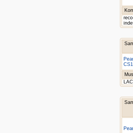
Kom
reco
inde
Sam
Pea
CS1
Mu
LA
Sam
Pea