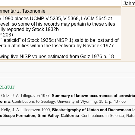
Jahr
mentar z. Taxonomie
y 1990 places UCMP V-5235, V-5368, LACM 5645 at
 level, so some of his records may pertain to these sites
ially reported by Stock 1932b
P 203+
"leptictid" of Stock 1935c (NISP 1) said to be lost and of
rtain affinities within the Insectivora by Novacek 1977
owing five NISP values estimated from Golz 1976 p. 18
eratur
. Golz, J. A. Lillegraven 1977,
Summary of known occurrences of terrestrial
fornia
. Contributions to Geology, University of Wyoming. 15:1, p. 43 - 65
 Kelly, J. A. Lillegraven 1990,
Biostratigraphy of Uintan and Duchesnean
he Sespe Formation, Simi Valley, California
. Contributions in Science, Nat