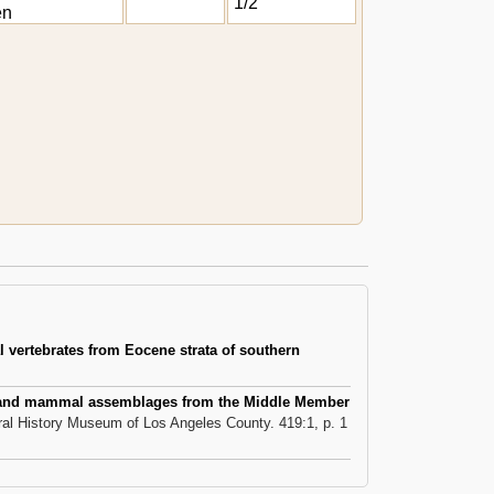
1/2
en
 vertebrates from Eocene strata of southern
 land mammal assemblages from the Middle Member
ural History Museum of Los Angeles County. 419:1, p. 1