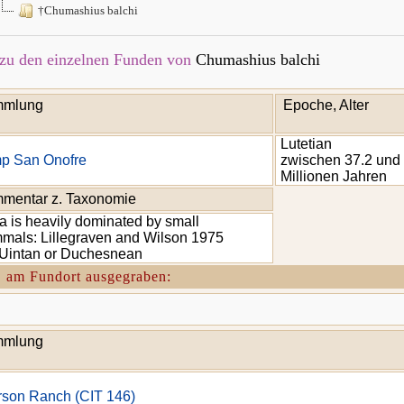
†Chumashius balchi
zu den einzelnen Funden von
Chumashius balchi
mlung
Epoche, Alter
Lutetian
p San Onofre
zwischen 37.2 und
Millionen Jahren
mentar z. Taxonomie
a is heavily dominated by small
als: Lillegraven and Wilson 1975
 Uintan or Duchesnean
. am Fundort ausgegraben:
mlung
son Ranch (CIT 146)