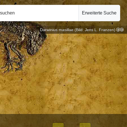
hsuchen
Erweiterte Suche
Darwinius masillae (Bild: Jens L. Franzen)