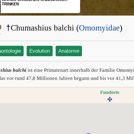
SCHOPFGIBBONS UND IHRER
BEWEGUNGSMUSTER
†
Chumashius balchi (
Omomyidae
)
äontologie
Evolution
Anatomie
hius balchi
ist eine Primatenart innerhalb der Familie Omomy
 das vor rund 47,8 Millionen Jahren begann und bis vor 41,3 Mi
Fundorte