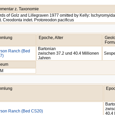
mentar z. Taxonomie
rds of Golz and Lillegraven 1977 omitted by Kelly: Ischyromyid
t. Creodonta indet. Protoreodon pacificus
mlung
Epoche, Alter
Geolo
Forma
Bartonian
rson Ranch (Bed
zwischen 37.2 und 40.4 Millionen
Sesp
7)
Jahren
seum
CM
mlung
Epoc
Bart
zwis
rson Ranch (Bed CS20)
40.4 