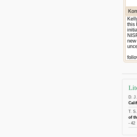
Kom
Kell
this
init
NIS
new 
unce
foll
Lit
D. J
Cali
T. S.
of t
- 42