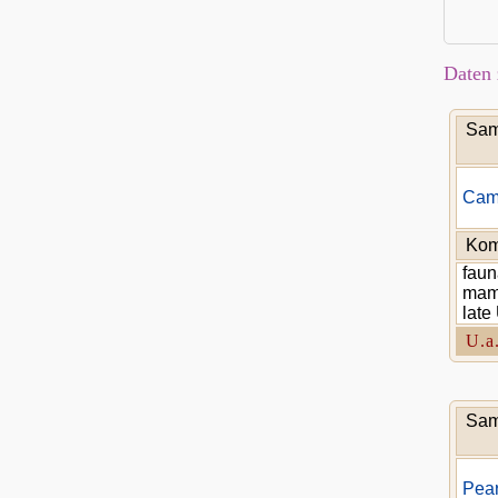
Daten 
Sam
Cam
Kom
faun
mamm
late
U.a
Sam
Pear