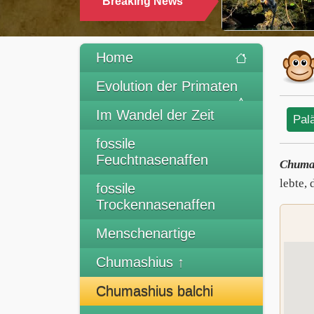
Breaking News
TRINKEN
Home
Evolution der Primaten
Im Wandel der Zeit
Pal
fossile
Feuchtnasenaffen
Chumas
lebte,
fossile
Trockennasenaffen
Menschenartige
Chumashius ↑
Chumashius balchi