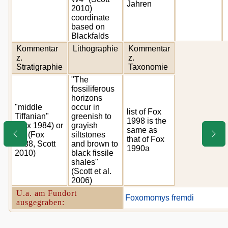
Jahren
2010)
coordinate
based on
Blackfalds
Kommentar
Lithographie
Kommentar
z.
z.
Stratigraphie
Taxonomie
"The
fossiliferous
horizons
"middle
occur in
list of Fox
Tiffanian"
greenish to
1998 is the
(Fox 1984) or
grayish
same as
Ti3 (Fox
siltstones
that of Fox
1988, Scott
and brown to
1990a
2010)
black fissile
shales"
(Scott et al.
2006)
U.a. am Fundort
Foxomomys fremdi
ausgegraben: