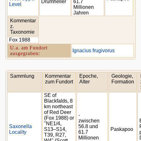
Drumheller
61.7
Level
Millionen
Jahren
Kommentar
z.
Taxonomie
Fox 1988
U.a. am Fundort
Ignacius frugivorus
ausgegraben:
Sammlung
Kommentar
Epoche,
Geologie,
zum Fundort
Alter
Formation
SE of
Blackfalds, 8
km northeast
of Red Deer
-
(Fox 1988) or
zwischen
"NE1/4,
Saxonella
56.8 und
S13–S14,
Paskapoo
Locality
61.7
T39, R27,
Millionen
W4" (Scott