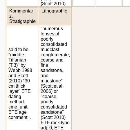
(Scott 2010)
Kommentar
Lithographie
z.
Stratigraphie
"numerous
lenses of
poorly
consolidated
said to be
mudclast
"middle
conglomerate,
Tiffanian
coarse and
(Ti3)" by
fine
Webb 1998
sandstone,
and Scott
and
(2010) "30
mudstone"
cm thick
(Scott et al.
layer" ETE
2006) or
dating
"coarse,
method:
poorly
time_unit,
consolidated
ETE age
sandstone"
comment: .
(Scott 2010)
ETE rock type
adj: 0, ETE