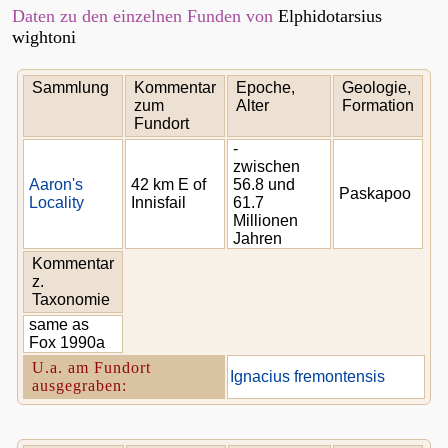
Daten zu den einzelnen Funden von
Elphidotarsius
wightoni
Sammlung
Kommentar
Epoche,
Geologie,
zum
Alter
Formation
Fundort
-
zwischen
Aaron's
42 km E of
56.8 und
Paskapoo
Locality
Innisfail
61.7
Millionen
Jahren
Kommentar
z.
Taxonomie
same as
Fox 1990a
U.a. am Fundort
Ignacius fremontensis
ausgegraben: