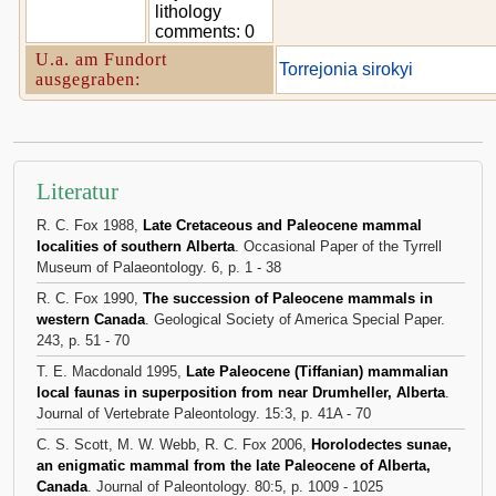
lithology
comments: 0
U.a. am Fundort
Torrejonia sirokyi
ausgegraben:
Literatur
R. C. Fox 1988,
Late Cretaceous and Paleocene mammal
localities of southern Alberta
. Occasional Paper of the Tyrrell
Museum of Palaeontology. 6, p. 1 - 38
R. C. Fox 1990,
The succession of Paleocene mammals in
western Canada
. Geological Society of America Special Paper.
243, p. 51 - 70
T. E. Macdonald 1995,
Late Paleocene (Tiffanian) mammalian
local faunas in superposition from near Drumheller, Alberta
.
Journal of Vertebrate Paleontology. 15:3, p. 41A - 70
C. S. Scott, M. W. Webb, R. C. Fox 2006,
Horolodectes sunae,
an enigmatic mammal from the late Paleocene of Alberta,
Canada
. Journal of Paleontology. 80:5, p. 1009 - 1025