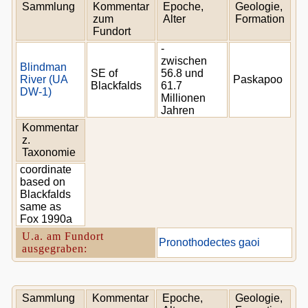
Sammlung
Kommentar
Epoche,
Geologie,
zum
Alter
Formation
Fundort
-
zwischen
Blindman
SE of
56.8 und
River (UA
Paskapoo
Blackfalds
61.7
DW-1)
Millionen
Jahren
Kommentar
z.
Taxonomie
coordinate
based on
Blackfalds
same as
Fox 1990a
U.a. am Fundort
Pronothodectes gaoi
ausgegraben:
Sammlung
Kommentar
Epoche,
Geologie,