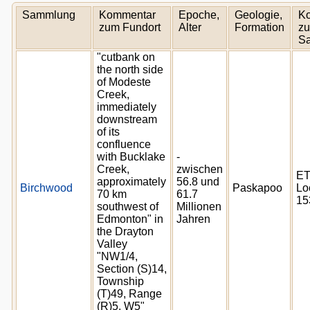
Sammlung
Kommentar
Epoche,
Geologie,
K
zum Fundort
Alter
Formation
zu
S
"cutbank on
the north side
of Modeste
Creek,
immediately
downstream
of its
confluence
with Bucklake
-
Creek,
zwischen
E
approximately
56.8 und
Birchwood
Paskapoo
Lo
70 km
61.7
15
southwest of
Millionen
Edmonton" in
Jahren
the Drayton
Valley
"NW1/4,
Section (S)14,
Township
(T)49, Range
(R)5, W5"