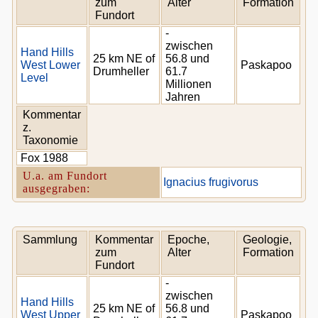
zum
Alter
Formation
Fundort
-
zwischen
Hand Hills
25 km NE of
56.8 und
West Lower
Paskapoo
Drumheller
61.7
Level
Millionen
Jahren
Kommentar
z.
Taxonomie
Fox 1988
U.a. am Fundort
Ignacius frugivorus
ausgegraben:
Sammlung
Kommentar
Epoche,
Geologie,
zum
Alter
Formation
Fundort
-
zwischen
Hand Hills
25 km NE of
56.8 und
West Upper
Paskapoo