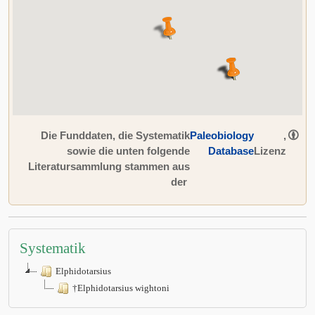
Die Funddaten, die Systematik
Paleobiology
,
sowie die unten folgende
Database
Lizenz
Literatursammlung stammen aus
der
Systematik
Elphidotarsius
†Elphidotarsius wightoni