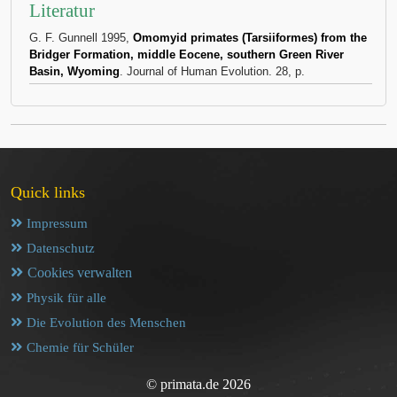
Literatur
G. F. Gunnell 1995,
Omomyid primates (Tarsiiformes) from the
Bridger Formation, middle Eocene, southern Green River
Basin, Wyoming
. Journal of Human Evolution. 28, p.
Quick links
Impressum
Datenschutz
Cookies verwalten
Physik für alle
Die Evolution des Menschen
Chemie für Schüler
© primata.de 2026