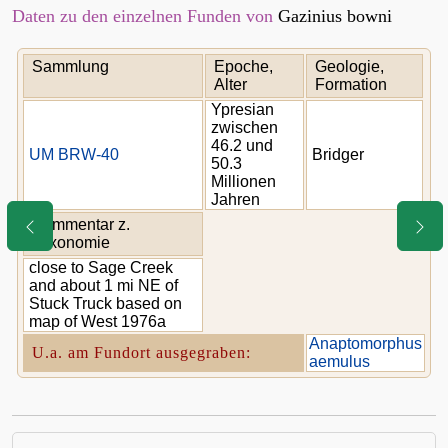
Daten zu den einzelnen Funden von
Gazinius bowni
Sammlung
Epoche,
Geologie,
Alter
Formation
Ypresian
zwischen
46.2 und
UM BRW-40
Bridger
50.3
Millionen
Jahren
Kommentar z.
Taxonomie
close to Sage Creek
and about 1 mi NE of
Stuck Truck based on
map of West 1976a
Anaptomorphus
U.a. am Fundort ausgegraben:
aemulus