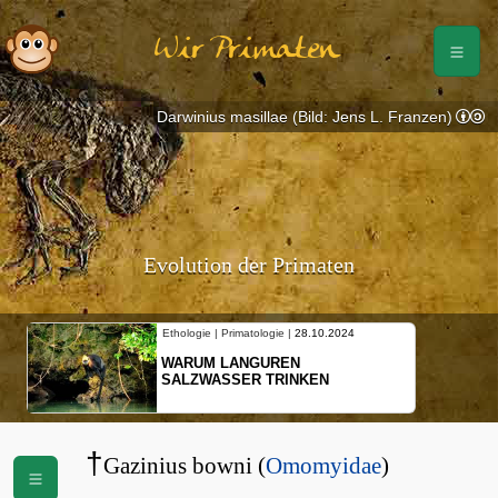
Wir Primaten
Darwinius masillae (Bild: Jens L. Franzen)
Evolution der Primaten
Ethologie | Primatologie |
28.10.2024
WARUM LANGUREN
SALZWASSER TRINKEN
†
Gazinius bowni (
Omomyidae
)