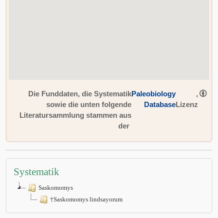
Die Funddaten, die Systematik
Paleobiology
,
sowie die unten folgende
Database
Lizenz
Literatursammlung stammen aus
der
Systematik
Saskomomys
†Saskomomys lindsayorum