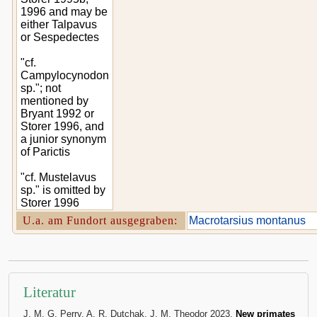
1996 and may be
either Talpavus
or Sespedectes
"cf.
Campylocynodon
sp."; not
mentioned by
Bryant 1992 or
Storer 1996, and
a junior synonym
of Parictis
"cf. Mustelavus
sp." is omitted by
Storer 1996
U.a. am Fundort ausgegraben:
Macrotarsius montanus
Literatur
J. M. G. Perry, A. R. Dutchak, J. M. Theodor 2023,
New primates