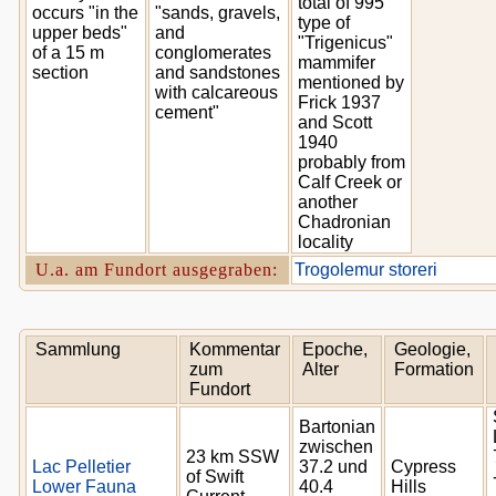
total of 995
occurs "in the
"sands, gravels,
type of
upper beds"
and
"Trigenicus"
of a 15 m
conglomerates
mammifer
section
and sandstones
mentioned by
with calcareous
Frick 1937
cement"
and Scott
1940
probably from
Calf Creek or
another
Chadronian
locality
U.a. am Fundort ausgegraben:
Trogolemur storeri
Sammlung
Kommentar
Epoche,
Geologie,
zum
Alter
Formation
Fundort
Bartonian
zwischen
23 km SSW
Lac Pelletier
37.2 und
Cypress
of Swift
Lower Fauna
40.4
Hills