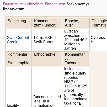
Daten zu den einzelnen Funden von
Saskomomys
lindsayorum
Sammlung
Kommentar
Epoche,
Geologie
zum Fundort
Alter
Formatio
Lutetian
zwischen
Swift Current
13 mi. ESE of
Cypress
40.4 und 46.2
Creek
Swift Current
Hills
Millionen
Jahren
Kommentar
Lithographie
Kommentar
z.
z.
Stratigraphie
Taxonomie
includes a
single quarry
reported
NISP of
1120, but 125
are of
generically
"unconsolidated
indeterminate
lens" in a
taxa, for a
locality
formation of