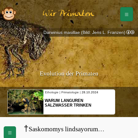
Wir Primaten
Darwinius masillae (Bild: Jens L. Franzen)
Evolution der Primaten
Ethologie | Primatologie |
28.10.2024
WARUM LANGUREN
SALZWASSER TRINKEN
†
Saskomomys lindsayorum
(
Omomyidae
)