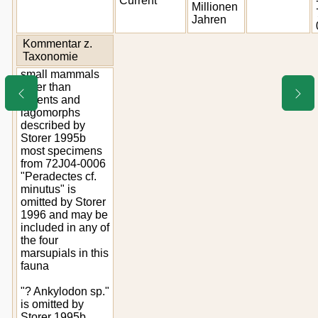
Current
Millionen
Jahren
Kommentar z.
Taxonomie
small mammals
other than
rodents and
lagomorphs
described by
Storer 1995b
most specimens
from 72J04-0006
"Peradectes cf.
minutus" is
omitted by Storer
1996 and may be
included in any of
the four
marsupials in this
fauna
"? Ankylodon sp."
is omitted by
Storer 1995b,