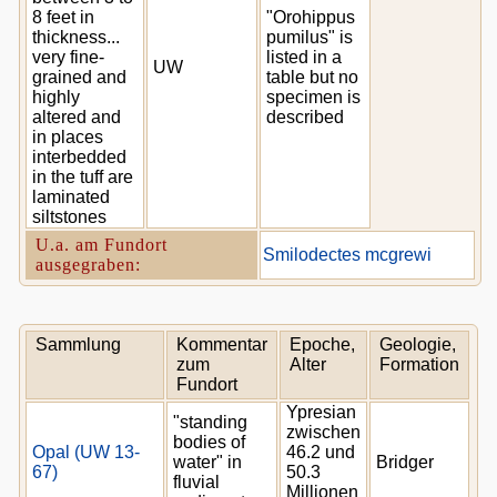
8 feet in
"Orohippus
thickness...
pumilus" is
very fine-
listed in a
UW
grained and
table but no
highly
specimen is
altered and
described
in places
interbedded
in the tuff are
laminated
siltstones
U.a. am Fundort
Smilodectes mcgrewi
ausgegraben:
Sammlung
Kommentar
Epoche,
Geologie,
zum
Alter
Formation
Fundort
Ypresian
"standing
zwischen
bodies of
Opal (UW 13-
46.2 und
water" in
Bridger
67)
50.3
fluvial
Millionen