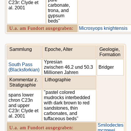
C23r: Clyde et
carbonate,
al. 2001
trona, and
gypsum
beds"
U.a. am Fundort ausgegraben:
Microsyops knightensis
Sammlung
Epoche, Alter
Geologie,
Formation
Ypresian
South Pass
zwischen 46.2 und 50.3
Bridger
(Blacksforkian)
Millionen Jahren
Kommentar z.
Lithographie
Stratigraphie
"pastel colored
spans lower
mudrocks interbedded
chron C23n
with dark brown to red
and upper
sandstones, thin
C23r: Clyde et
carbonates, and
al. 2001
tuffaceous beds"
Smilodectes
U.a. am Fundort ausgegraben:
mcgrewi