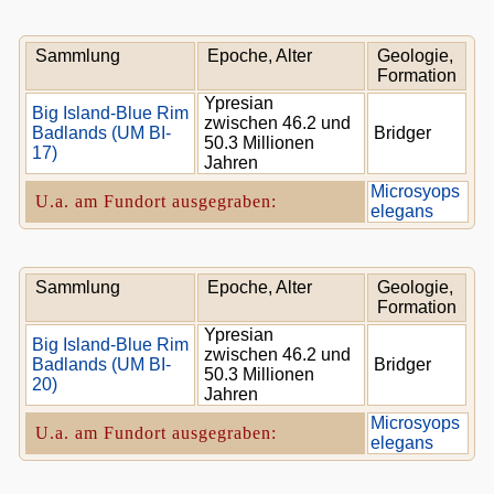
Sammlung
Epoche, Alter
Geologie,
Formation
Ypresian
Big Island-Blue Rim
zwischen 46.2 und
Badlands (UM BI-
Bridger
50.3 Millionen
17)
Jahren
Microsyops
U.a. am Fundort ausgegraben:
elegans
Sammlung
Epoche, Alter
Geologie,
Formation
Ypresian
Big Island-Blue Rim
zwischen 46.2 und
Badlands (UM BI-
Bridger
50.3 Millionen
20)
Jahren
Microsyops
U.a. am Fundort ausgegraben:
elegans