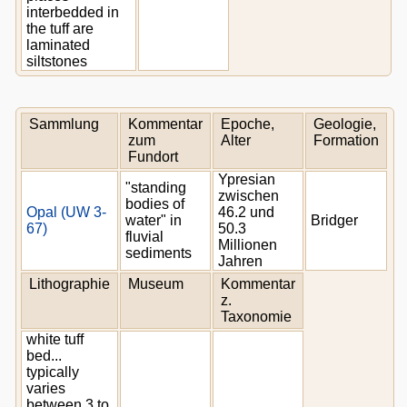
interbedded in
the tuff are
laminated
siltstones
Sammlung
Kommentar
Epoche,
Geologie,
zum
Alter
Formation
Fundort
Ypresian
"standing
zwischen
bodies of
Opal (UW 3-
46.2 und
water" in
Bridger
67)
50.3
fluvial
Millionen
sediments
Jahren
Lithographie
Museum
Kommentar
z.
Taxonomie
white tuff
bed...
typically
varies
between 3 to