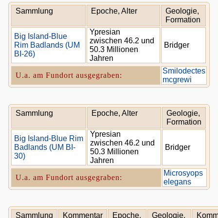
Sammlung
Epoche, Alter
Geologie,
Formation
Ypresian
Big Island-Blue
zwischen 46.2 und
Rim Badlands (UM
Bridger
50.3 Millionen
BI-26)
Jahren
Smilodectes
U.a. am Fundort ausgegraben:
mcgrewi
Sammlung
Epoche, Alter
Geologie,
Formation
Ypresian
Big Island-Blue Rim
zwischen 46.2 und
Badlands (UM BI-
Bridger
50.3 Millionen
30)
Jahren
Microsyops
U.a. am Fundort ausgegraben:
elegans
Sammlung
Kommentar
Epoche,
Geologie,
Komm