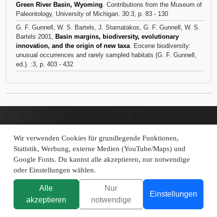
Green River Basin, Wyoming
. Contributions from the Museum of
Paleontology, University of Michigan. 30:3, p. 83 - 130
G. F. Gunnell, W. S. Bartels, J. Stamatakos, G. F. Gunnell, W. S.
Bartels 2001,
Basin margins, biodiversity, evolutionary
innovation, and the origin of new taxa
. Eocene biodiversity:
unusual occurrences and rarely sampled habitats (G. F. Gunnell,
ed.). :3, p. 403 - 432
Quick links
Wir verwenden Cookies für grundlegende Funktionen,
Impressum
Statistik, Werbung, externe Medien (YouTube/Maps) und
Google Fonts. Du kannst alle akzeptieren, nur notwendige
Datenschutz
oder Einstellungen wählen.
Cookies verwalten
Physik für alle
Alle
Nur
Einstellungen
akzeptieren
notwendige
Die Evolution des Menschen
Chemie für Schüler