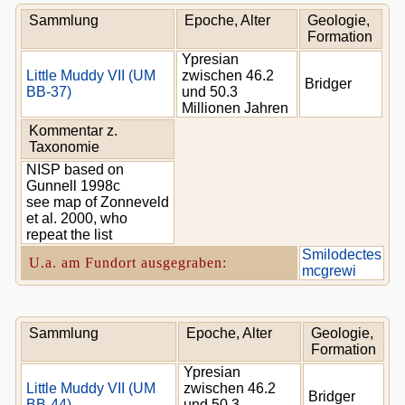
Sammlung
Epoche, Alter
Geologie,
Formation
Ypresian
Little Muddy VII (UM
zwischen 46.2
Bridger
BB-37)
und 50.3
Millionen Jahren
Kommentar z.
Taxonomie
NISP based on
Gunnell 1998c
see map of Zonneveld
et al. 2000, who
repeat the list
Smilodectes
U.a. am Fundort ausgegraben:
mcgrewi
Sammlung
Epoche, Alter
Geologie,
Formation
Ypresian
Little Muddy VII (UM
zwischen 46.2
Bridger
BB-44)
und 50.3