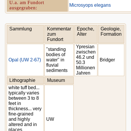
U.a. am Fundort
Microsyops elegans
ausgegraben:
Sammlung
Kommentar
Epoche,
Geologie,
zum
Alter
Formation
Fundort
Ypresian
"standing
zwischen
bodies of
46.2 und
Opal (UW 2-67)
water" in
Bridger
50.3
fluvial
Millionen
sediments
Jahren
Lithographie
Museum
white tuff bed...
typically varies
between 3 to 8
feet in
thickness... very
fine-grained
and highly
UW
altered and in
places