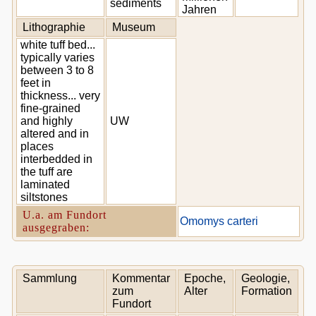
sediments
Jahren
Lithographie
Museum
white tuff bed...
typically varies
between 3 to 8
feet in
thickness... very
fine-grained
and highly
UW
altered and in
places
interbedded in
the tuff are
laminated
siltstones
U.a. am Fundort
Omomys carteri
ausgegraben:
Sammlung
Kommentar
Epoche,
Geologie,
zum
Alter
Formation
Fundort