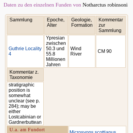
Daten zu den einzelnen Funden von
Notharctus robinsoni
Sammlung
Epoche,
Geologie,
Kommentar
Alter
Formation
zur
Sammlung
Ypresian
zwischen
Guthrie Locality
50.3 und
Wind
CM 90
4
55.8
River
Millionen
Jahren
Kommentar z.
Taxonomie
stratigraphic
position is
somewhat
unclear (see p.
284); may be
either
Lostcabinian or
Gardnerbuttean
U.a. am Fundort
Microsyops scottianus