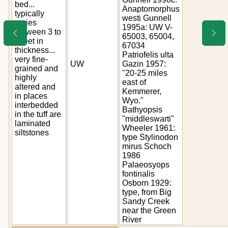
bed...
Anaptomorphus
typically
westi Gunnell
varies
1995a: UW V-
between 3 to
65003, 65004,
8 feet in
67034
thickness...
Patriofelis ulta
very fine-
UW
Gazin 1957:
grained and
"20-25 miles
highly
east of
altered and
Kemmerer,
in places
Wyo."
interbedded
Bathyopsis
in the tuff are
"middleswarti"
laminated
Wheeler 1961:
siltstones
type Stylinodon
mirus Schoch
1986
Palaeosyops
fontinalis
Osborn 1929:
type, from Big
Sandy Creek
near the Green
River