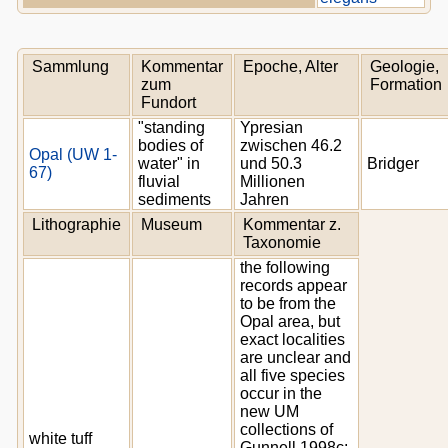
Sammlung
Kommentar
Epoche, Alter
Geologie,
zum
Formation
Fundort
"standing
Ypresian
bodies of
zwischen 46.2
Opal (UW 1-
water" in
und 50.3
Bridger
67)
fluvial
Millionen
sediments
Jahren
Lithographie
Museum
Kommentar z.
Taxonomie
the following
records appear
to be from the
Opal area, but
exact localities
are unclear and
all five species
occur in the
new UM
collections of
white tuff
Gunnell 1998c: