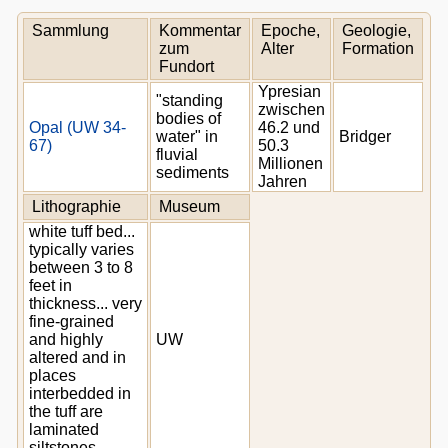
Sammlung
Kommentar
Epoche,
Geologie,
zum
Alter
Formation
Fundort
Ypresian
"standing
zwischen
bodies of
Opal (UW 34-
46.2 und
water" in
Bridger
67)
50.3
fluvial
Millionen
sediments
Jahren
Lithographie
Museum
white tuff bed...
typically varies
between 3 to 8
feet in
thickness... very
fine-grained
and highly
UW
altered and in
places
interbedded in
the tuff are
laminated
siltstones