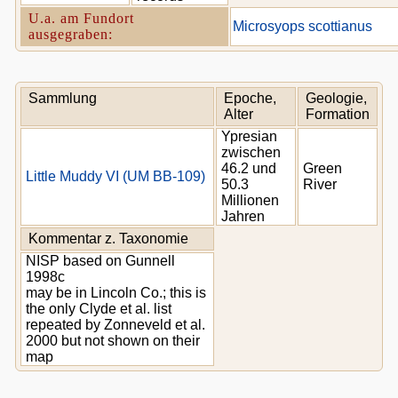
U.a. am Fundort
Microsyops scottianus
ausgegraben:
Sammlung
Epoche,
Geologie,
Alter
Formation
Ypresian
zwischen
46.2 und
Green
Little Muddy VI (UM BB-109)
50.3
River
Millionen
Jahren
Kommentar z. Taxonomie
NISP based on Gunnell
1998c
may be in Lincoln Co.; this is
the only Clyde et al. list
repeated by Zonneveld et al.
2000 but not shown on their
map