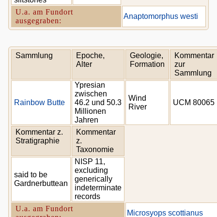
U.a. am Fundort
Anaptomorphus westi
ausgegraben:
Sammlung
Epoche,
Geologie,
Kommentar
Alter
Formation
zur
Sammlung
Ypresian
zwischen
Wind
Rainbow Butte
46.2 und 50.3
UCM 80065
River
Millionen
Jahren
Kommentar z.
Kommentar
Stratigraphie
z.
Taxonomie
NISP 11,
excluding
said to be
generically
Gardnerbuttean
indeterminate
records
U.a. am Fundort
Microsyops scottianus