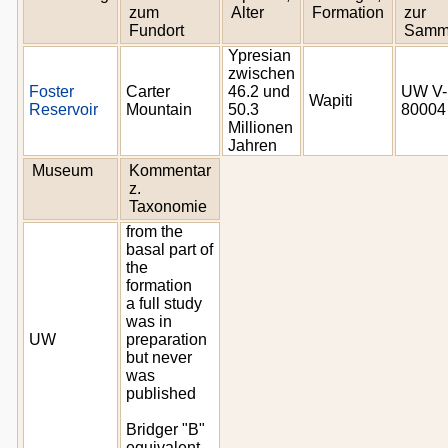
zum
Alter
Formation
zur
Fundort
Samm
Ypresian
zwischen
Foster
Carter
46.2 und
UW V-
Wapiti
Reservoir
Mountain
50.3
80004
Millionen
Jahren
Museum
Kommentar
z.
Taxonomie
from the
basal part of
the
formation
a full study
was in
UW
preparation
but never
was
published
Bridger "B"
equivalent