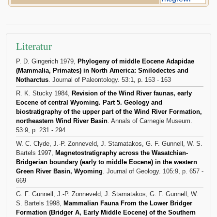
Literatur
P. D. Gingerich 1979,
Phylogeny of middle Eocene Adapidae
(Mammalia, Primates) in North America: Smilodectes and
Notharctus
. Journal of Paleontology. 53:1, p. 153 - 163
R. K. Stucky 1984,
Revision of the Wind River faunas, early
Eocene of central Wyoming. Part 5. Geology and
biostratigraphy of the upper part of the Wind River Formation,
northeastern Wind River Basin
. Annals of Carnegie Museum.
53:9, p. 231 - 294
W. C. Clyde, J.-P. Zonneveld, J. Stamatakos, G. F. Gunnell, W. S.
Bartels 1997,
Magnetostratigraphy across the Wasatchian-
Bridgerian boundary (early to middle Eocene) in the western
Green River Basin, Wyoming
. Journal of Geology. 105:9, p. 657 -
669
G. F. Gunnell, J.-P. Zonneveld, J. Stamatakos, G. F. Gunnell, W.
S. Bartels 1998,
Mammalian Fauna From the Lower Bridger
Formation (Bridger A, Early Middle Eocene) of the Southern