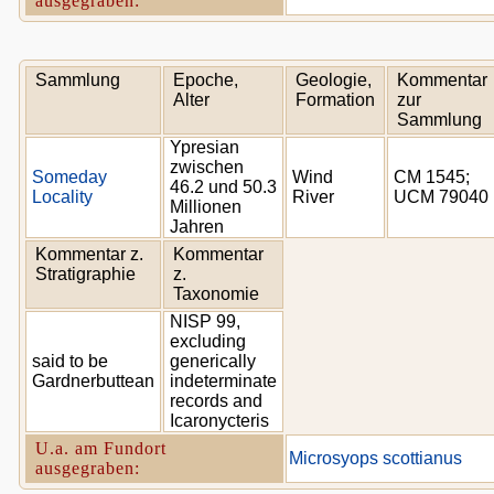
ausgegraben:
Sammlung
Epoche,
Geologie,
Kommentar
Alter
Formation
zur
Sammlung
Ypresian
zwischen
Someday
Wind
CM 1545;
46.2 und 50.3
Locality
River
UCM 79040
Millionen
Jahren
Kommentar z.
Kommentar
Stratigraphie
z.
Taxonomie
NISP 99,
excluding
said to be
generically
Gardnerbuttean
indeterminate
records and
Icaronycteris
U.a. am Fundort
Microsyops scottianus
ausgegraben: