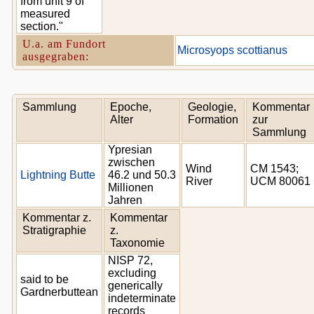
from unit 9 of
measured
section."
U.a. am Fundort
Microsyops scottianus
ausgegraben:
Sammlung
Epoche,
Geologie,
Kommentar
Alter
Formation
zur
Sammlung
Ypresian
zwischen
Wind
CM 1543;
Lightning Butte
46.2 und 50.3
River
UCM 80061
Millionen
Jahren
Kommentar z.
Kommentar
Stratigraphie
z.
Taxonomie
NISP 72,
excluding
said to be
generically
Gardnerbuttean
indeterminate
records