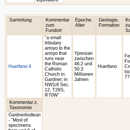
Sammlung
Kommentar
Epoche,
Geologie,
K
zum
Alter
Formation
zu
Fundort
S
"a small
tributary
arroyo to the
arroyo that
Ypresian
Fe
runs near
zwischen
Fo
the Roman
46.2 und
Huerfano II
Huerfano
Cr
Catholic
50.3
loc
Church in
Millionen
77
Gardner; in
Jahren
NW1/4 Sec.
12, T26S,
R70W"
Kommentar z.
Taxonomie
Gardnerbuttean
- "Most of
specimens