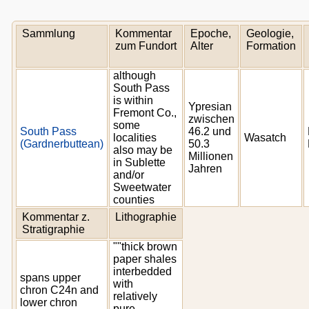
Sammlung
Kommentar
Epoche,
Geologie,
zum Fundort
Alter
Formation
although
South Pass
is within
Ypresian
Fremont Co.,
zwischen
some
South Pass
46.2 und
localities
Wasatch
(Gardnerbuttean)
50.3
also may be
Millionen
in Sublette
Jahren
and/or
Sweetwater
counties
Kommentar z.
Lithographie
Stratigraphie
""thick brown
paper shales
interbedded
spans upper
with
chron C24n and
relatively
lower chron
pure