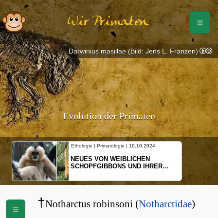
Wir Primaten
Darwinius masillae (Bild: Jens L. Franzen)
Evolution der Primaten
Ethologie | Primatologie |
10.10.2024
NEUES VON WEIBLICHEN
SCHOPFGIBBONS UND IHRER
BEWEGUNGSMUSTER
†
Notharctus robinsoni (
Notharctidae
)