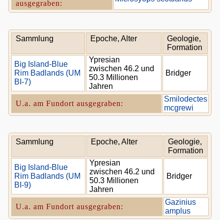
ausgegraben:
Sammlung
Epoche, Alter
Geologie,
Formation
Ypresian
Big Island-Blue
zwischen 46.2 und
Rim Badlands (UM
Bridger
50.3 Millionen
BI-7)
Jahren
Smilodectes
U.a. am Fundort ausgegraben:
mcgrewi
Sammlung
Epoche, Alter
Geologie,
Formation
Ypresian
Big Island-Blue
zwischen 46.2 und
Rim Badlands (UM
Bridger
50.3 Millionen
BI-9)
Jahren
Gazinius
U.a. am Fundort ausgegraben:
amplus