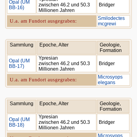
Opal (UM
zwischen 46.2 und 50.3
Bridger
BB-16)
Millionen Jahren
Smilodectes
U.a. am Fundort ausgegraben:
mcgrewi
Sammlung
Epoche, Alter
Geologie,
Formation
Ypresian
Opal (UM
zwischen 46.2 und 50.3
Bridger
BB-17)
Millionen Jahren
Microsyops
U.a. am Fundort ausgegraben:
elegans
Sammlung
Epoche, Alter
Geologie,
Formation
Ypresian
Opal (UM
zwischen 46.2 und 50.3
Bridger
BB-18)
Millionen Jahren
Microsyops