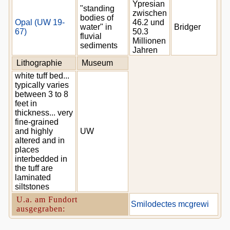
Ypresian
"standing
zwischen
bodies of
Opal (UW 19-
46.2 und
water" in
Bridger
67)
50.3
fluvial
Millionen
sediments
Jahren
Lithographie
Museum
white tuff bed...
typically varies
between 3 to 8
feet in
thickness... very
fine-grained
and highly
UW
altered and in
places
interbedded in
the tuff are
laminated
siltstones
U.a. am Fundort
Smilodectes mcgrewi
ausgegraben: