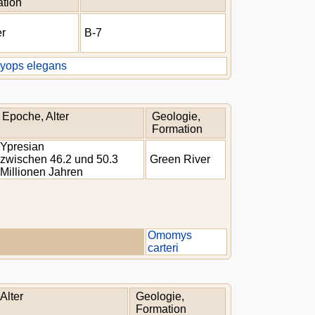
tion
er
B-7
syops elegans
Epoche, Alter
Geologie,
Formation
Ypresian
zwischen 46.2 und 50.3
Green River
Millionen Jahren
Omomys
carteri
Alter
Geologie,
Formation