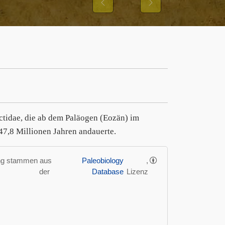
Previous
Next
rctidae, die ab dem Paläogen (Eozän) im
47,8 Millionen Jahren andauerte.
ung stammen aus
Paleobiology
,
der
Database
Lizenz