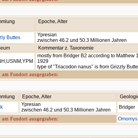
mlung
Epoche, Alter
Ypresian
zly Buttes
zwischen 46.2 und 50.3 Millionen Jahren
seum
Kommentar z. Taxonomie
mostly from Bridger B2 according to Matthew
NH,USNM,YPM
1929
type of "Triacodon nanus" is from Grizzly But
. am Fundort ausgegraben:
mlung
Epoche, Alter
Geologi
Ypresian
k
Bridger
zwischen 46.2 und 50.3 Millionen Jahren
. am Fundort ausgegraben:
Omomys c