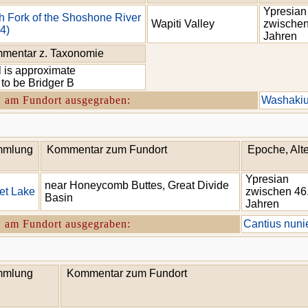
Ypresian
h Fork of the Shoshone River
Wapiti Valley
zwischen
4)
Jahren
mentar z. Taxonomie
l is approximate
 to be Bridger B
. am Fundort ausgegraben:
Washakiu
mlung
Kommentar zum Fundort
Epoche, Alte
Ypresian
near Honeycomb Buttes, Great Divide
et Lake
zwischen 46.
Basin
Jahren
. am Fundort ausgegraben:
Cantius nuni
mlung
Kommentar zum Fundort