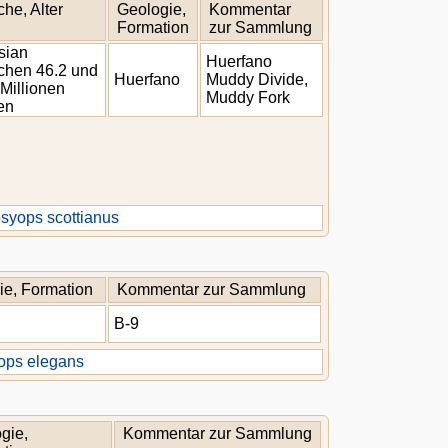
he, Alter
Geologie,
Kommentar
Formation
zur Sammlung
sian
Huerfano
chen 46.2 und
Huerfano
Muddy Divide,
 Millionen
Muddy Fork
en
syops scottianus
ie, Formation
Kommentar zur Sammlung
B-9
ops elegans
gie,
Kommentar zur Sammlung