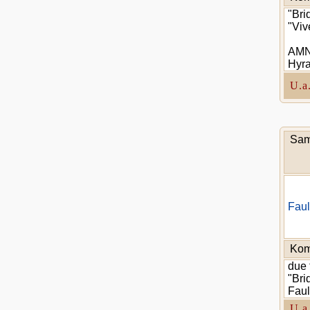
"Bri
"Viv
AMNH
Hyr
U.a
Sam
Faul
Kom
due 
"Bri
Faul
U.a