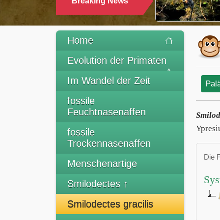
Breaking News
Home
Evolution der Primaten
Im Wandel der Zeit
Pal
fossile
Feuchtnasenaffen
Smilod
Ypresi
fossile
Trockennasenaffen
Die 
Menschenartige
Sys
Smilodectes ↑
Smilodectes gracilis