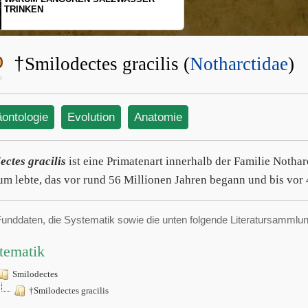
SCHOPFGIBBONS UND IHRER
BEWEGUNGSMUSTER
†
Smilodectes gracilis (
Notharctidae
)
äontologie
Evolution
Anatomie
ectes gracilis
ist eine Primatenart innerhalb der Familie Notha
um lebte, das vor rund 56 Millionen Jahren begann und bis vor 
Funddaten, die Systematik sowie die unten folgende Literatursamml
tematik
Smilodectes
†Smilodectes gracilis