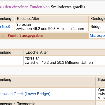
zu den einzelnen Funden von
Smilodectes gracilis
mlung
Epoche, Alter
Geologi
Ypresian
5 No.8
Bridger
zwischen 46.2 und 50.3 Millionen Jahren
. am Fundort ausgegraben:
Microsyo
mlung
Epoche, Alter
Ypresian
1
zwischen 46.2 und 50.3 Millionen Jahren
mlung
Epo
Ypre
onwood Creek (Lower Bridger)
zwis
Mill
mentar z. Taxonomie