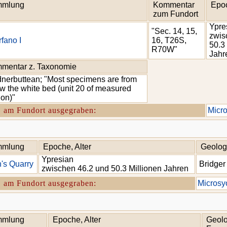
mlung
Kommentar
Epoc
zum Fundort
Ypre
"Sec. 14, 15,
zwis
fano I
16, T26S,
50.3
R70W"
Jahr
mentar z. Taxonomie
nerbuttean; "Most specimens are from
w the white bed (unit 20 of measured
ion)"
. am Fundort ausgegraben:
Micro
mlung
Epoche, Alter
Geolog
Ypresian
's Quarry
Bridger
zwischen 46.2 und 50.3 Millionen Jahren
. am Fundort ausgegraben:
Microsy
mlung
Epoche, Alter
Geolo