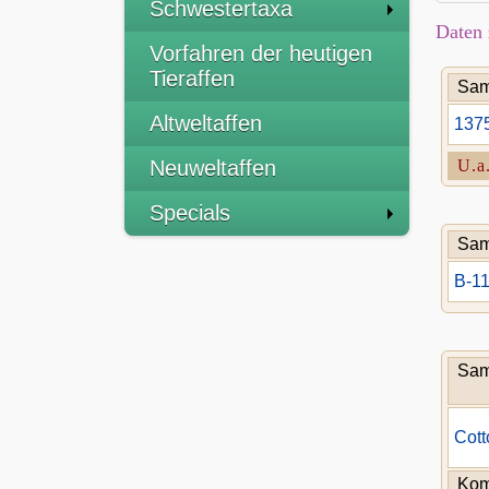
Schwestertaxa
Daten 
Vorfahren der heutigen
Tieraffen
Sam
Altweltaffen
137
Neuweltaffen
U.a
Specials
Sam
B-1
Sam
Cott
Kom