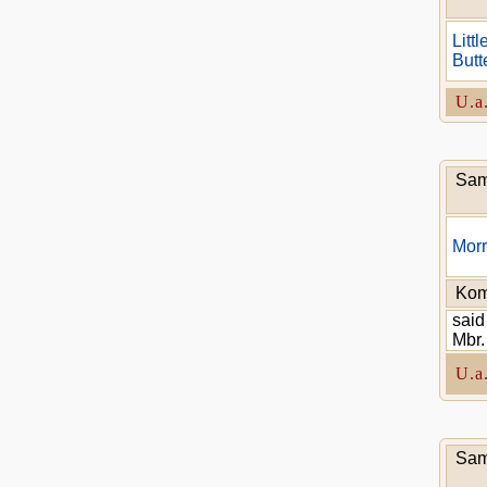
Litt
Butt
U.a
Sam
Morr
Kom
said
Mbr.
U.a
Sam