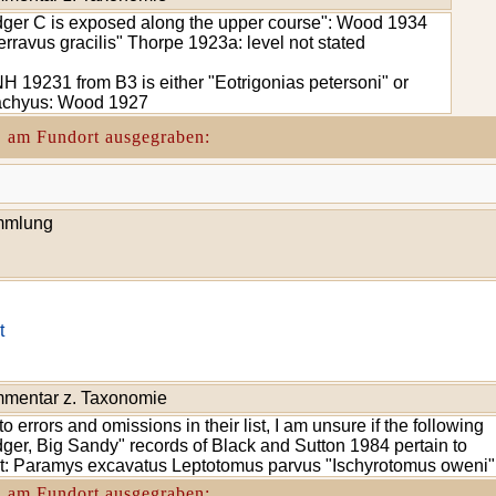
dger C is exposed along the upper course": Wood 1934
erravus gracilis" Thorpe 1923a: level not stated
 19231 from B3 is either "Eotrigonias petersoni" or
achyus: Wood 1927
. am Fundort ausgegraben:
mlung
t
mentar z. Taxonomie
to errors and omissions in their list, I am unsure if the following
dger, Big Sandy" records of Black and Sutton 1984 pertain to
t: Paramys excavatus Leptotomus parvus "Ischyrotomus oweni"
. am Fundort ausgegraben: