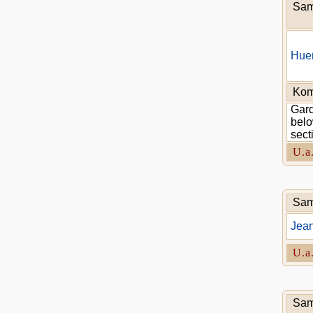
Sam
Huer
Kom
Gard
belo
sect
U.a
Sam
Jean
U.a
Sam