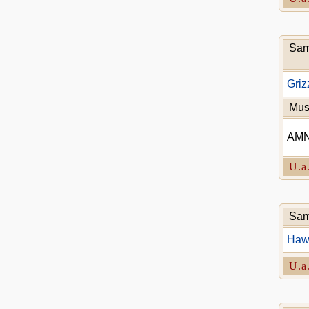
Sam
Griz
Mu
AM
U.a
Sam
Haw
U.a