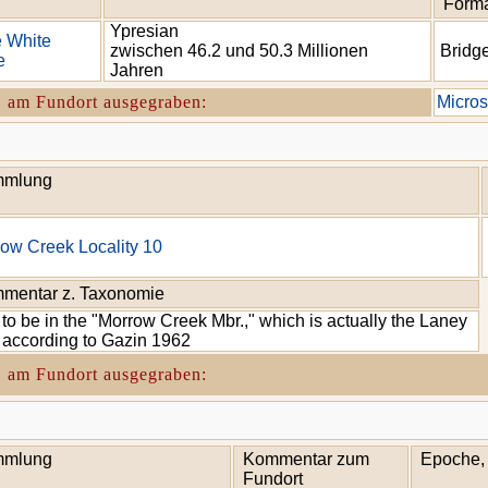
Forma
Ypresian
le White
zwischen 46.2 und 50.3 Millionen
Bridg
e
Jahren
. am Fundort ausgegraben:
Micro
mlung
ow Creek Locality 10
mentar z. Taxonomie
 to be in the "Morrow Creek Mbr.," which is actually the Laney
 according to Gazin 1962
. am Fundort ausgegraben:
mlung
Kommentar zum
Epoche, 
Fundort