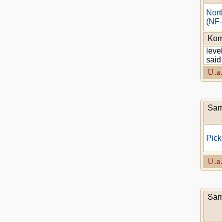
Nort
(NF-
Kom
leve
said
U.a
Sam
Pick
U.a
Sam