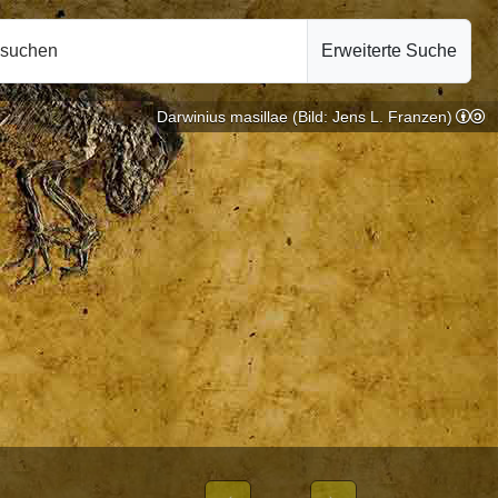
hsuchen
Erweiterte Suche
Darwinius masillae (Bild: Jens L. Franzen)