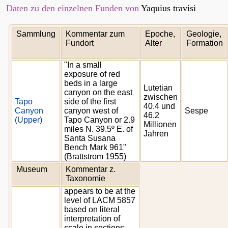
Daten zu den einzelnen Funden von
Yaquius travisi
Sammlung
Kommentar zum
Epoche,
Geologie,
Fundort
Alter
Formation
"In a small
exposure of red
beds in a large
Lutetian
canyon on the east
zwischen
Tapo
side of the first
40.4 und
Canyon
canyon west of
Sespe
46.2
(Upper)
Tapo Canyon or 2.9
Millionen
miles N. 39.5º E. of
Jahren
Santa Susana
Bench Mark 961"
(Brattstrom 1955)
Museum
Kommentar z.
Taxonomie
appears to be at the
level of LACM 5857
based on literal
interpretation of
scale in sections