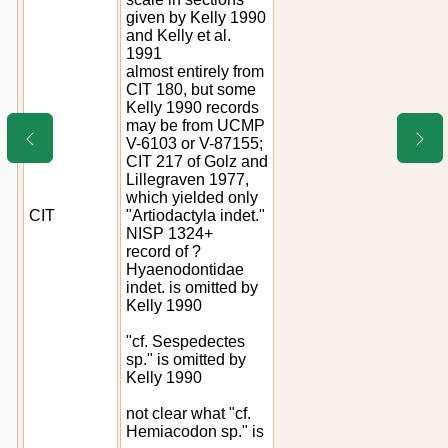
given by Kelly 1990
and Kelly et al.
1991
almost entirely from
CIT 180, but some
Kelly 1990 records
may be from UCMP
V-6103 or V-87155;
CIT 217 of Golz and
Lillegraven 1977,
which yielded only
CIT
"Artiodactyla indet."
NISP 1324+
record of ?
Hyaenodontidae
indet. is omitted by
Kelly 1990
"cf. Sespedectes
sp." is omitted by
Kelly 1990
not clear what "cf.
Hemiacodon sp." is