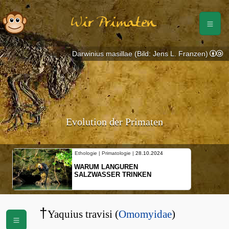
Wir Primaten
Darwinius masillae (Bild: Jens L. Franzen)
Evolution der Primaten
Ethologie | Primatologie |
28.10.2024
WARUM LANGUREN
SALZWASSER TRINKEN
†
Yaquius travisi (
Omomyidae
)