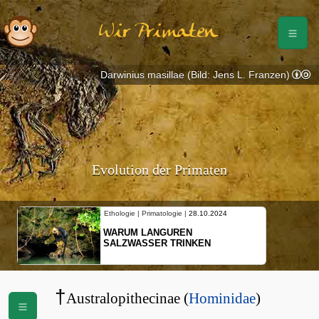
Wir Primaten
Darwinius masillae (Bild: Jens L. Franzen)
Evolution der Primaten
Ethologie | Primatologie |
28.10.2024
WARUM LANGUREN
SALZWASSER TRINKEN
†
Australopithecinae (
Hominidae
)