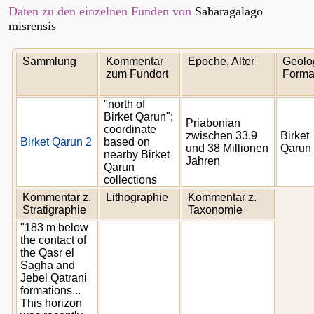
Daten zu den einzelnen Funden von
Saharagalago
misrensis
Sammlung
Kommentar
Epoche, Alter
Geolo
zum Fundort
Forma
"north of
Birket Qarun";
Priabonian
coordinate
zwischen 33.9
Birket
Birket Qarun 2
based on
und 38 Millionen
Qarun
nearby Birket
Jahren
Qarun
collections
Kommentar z.
Lithographie
Kommentar z.
Stratigraphie
Taxonomie
"183 m below
the contact of
the Qasr el
Sagha and
Jebel Qatrani
formations...
This horizon