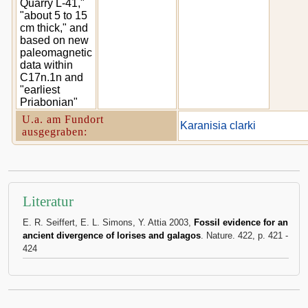
Quarry L-41,"
"about 5 to 15
cm thick," and
based on new
paleomagnetic
data within
C17n.1n and
"earliest
Priabonian"
U.a. am Fundort
Karanisia clarki
ausgegraben:
Literatur
E. R. Seiffert, E. L. Simons, Y. Attia 2003,
Fossil evidence for an
ancient divergence of lorises and galagos
. Nature. 422, p. 421 -
424