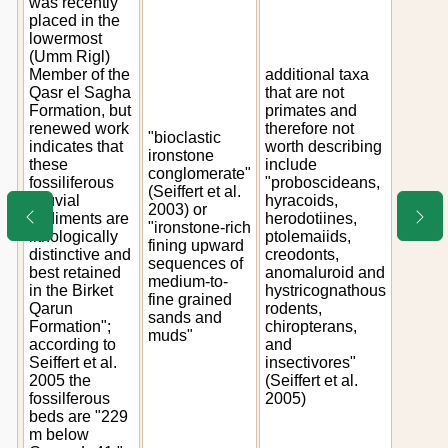
was recently
placed in the
lowermost
(Umm Rigl)
Member of the
additional taxa
Qasr el Sagha
that are not
Formation, but
primates and
renewed work
therefore not
"bioclastic
indicates that
worth describing
ironstone
these
include
conglomerate"
fossiliferous
"proboscideans,
(Seiffert et al.
alluvial
hyracoids,
2003) or
sediments are
herodotiines,
"ironstone-rich
lithologically
ptolemaiids,
fining upward
distinctive and
creodonts,
sequences of
best retained
anomaluroid and
medium-to-
in the Birket
hystricognathous
fine grained
Qarun
rodents,
sands and
Formation";
chiropterans,
muds"
according to
and
Seiffert et al.
insectivores"
2005 the
(Seiffert et al.
fossilferous
2005)
beds are "229
m below