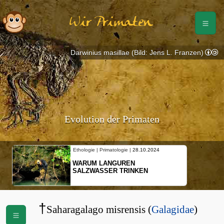
Wir Primaten
Darwinius masillae (Bild: Jens L. Franzen)
Evolution der Primaten
Ethologie | Primatologie |
28.10.2024
WARUM LANGUREN
SALZWASSER TRINKEN
†
Saharagalago misrensis (
Galagidae
)