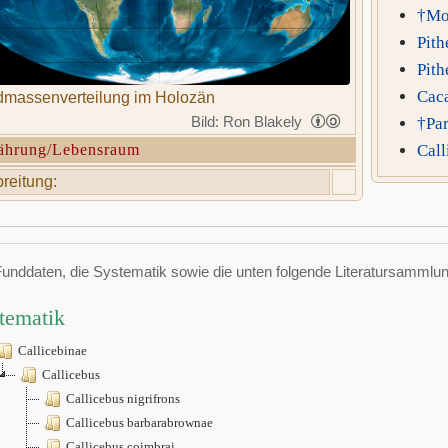
†Mo
Pith
Pith
Cac
massenverteilung im Holozän
Bild: Ron Blakely
†Par
ährung/Lebensraum
Call
reitung:
Funddaten, die Systematik sowie die unten folgende Literatursamml
tematik
Callicebinae
Callicebus
Callicebus nigrifrons
Callicebus barbarabrownae
Callicebus coimbrai