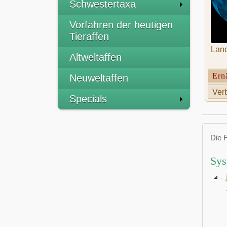
Schwestertaxa
Vorfahren der heutigen
Tieraffen
Land
Altweltaffen
Ern
Neuweltaffen
Verb
Specials
Die 
Sys