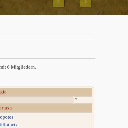
S UND IHRER
Previous
Next
STER
mit 6 Mitgliedern.
gie
?
ertaxa
opotes
illothrix