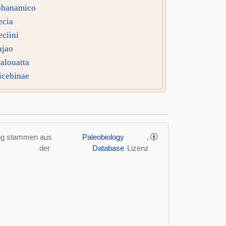
hanamico
ecia
eciini
ajao
alouatta
icebinae
ung stammen aus
Paleobiology
,
der
Database
Lizenz