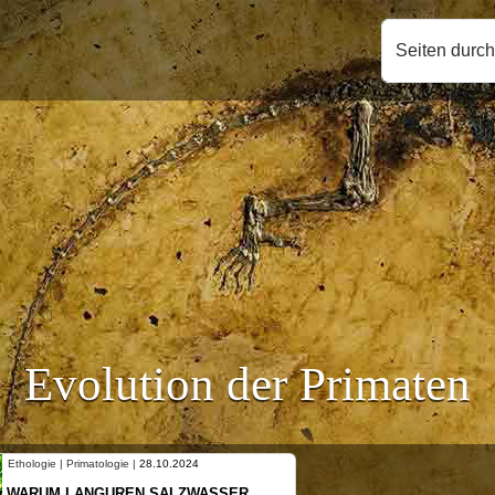
Seiten durc
Evolution der Primaten
Primatologie |
28.10.2024
Ethologie | Primatologi
LANGUREN SALZWASSER
NEUES VON WEI