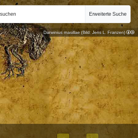
hsuchen
Erweiterte Suche
Darwinius masillae (Bild: Jens L. Franzen)
e |
10.10.2024
BLICHEN