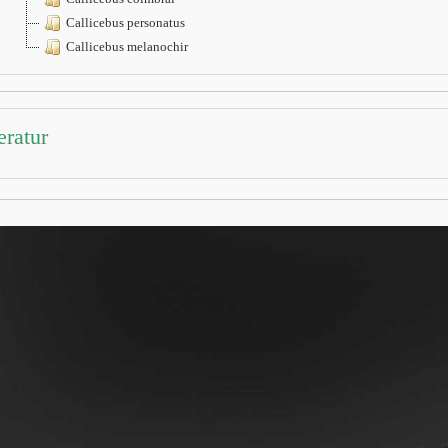
Callicebus personatus
Callicebus melanochir
eratur