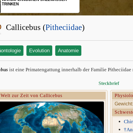
SCHOPFGIBBON
BEWEGUNGSMU
Callicebus (
Pitheciidae
)
äontologie
Evolution
Anatomie
ebus
ist eine Primatengattung innerhalb der Familie Pitheciidae 
Steckbrief
 Welt zur Zeit von Callicebus
Physiolo
Gewicht:
Schwest
Chir
†Ant