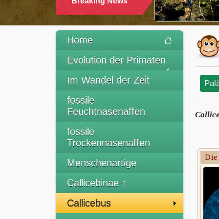
Breaking News
TRINKEN
Home
Evolution der Primaten
Im Wandel der Zeit
Pal
fossile
Feuchtnasenaffen
Callic
fossile
Trockennasenaffen
Die
Menschenartige
Callicebinae ↑
Callicebus