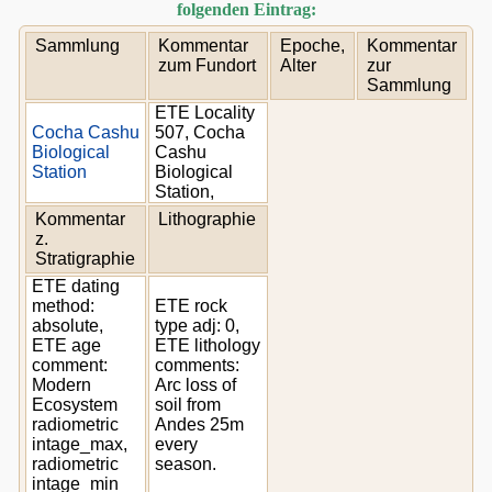
folgenden Eintrag:
Sammlung
Kommentar
Epoche,
Kommentar
zum Fundort
Alter
zur
Sammlung
ETE Locality
Cocha Cashu
507, Cocha
Biological
Cashu
Station
Biological
Station,
Kommentar
Lithographie
z.
Stratigraphie
ETE dating
method:
ETE rock
absolute,
type adj: 0,
ETE age
ETE lithology
comment:
comments:
Modern
Arc loss of
Ecosystem
soil from
radiometric
Andes 25m
intage_max,
every
radiometric
season.
intage_min