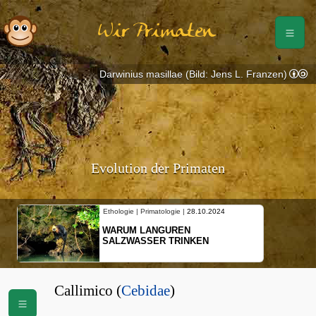
Wir Primaten
Darwinius masillae (Bild: Jens L. Franzen)
Evolution der Primaten
Ethologie | Primatologie |
28.10.2024
WARUM LANGUREN
SALZWASSER TRINKEN
Callimico (
Cebidae
)