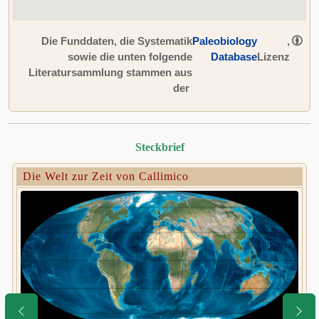
Die Funddaten, die Systematik
Paleobiology
,
sowie die unten folgende
Database
Lizenz
Literatursammlung stammen aus
der
Steckbrief
Die Welt zur Zeit von Callimico