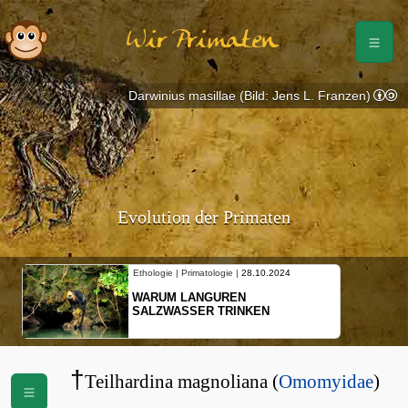
Wir Primaten
Darwinius masillae (Bild: Jens L. Franzen)
Evolution der Primaten
Ethologie | Primatologie |
28.10.2024
WARUM LANGUREN
SALZWASSER TRINKEN
†
Teilhardina magnoliana (
Omomyidae
)