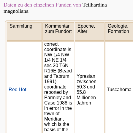
Daten zu den einzelnen Funden von
Teilhardina
magnoliana
Sammlung
Kommentar
Epoche,
Geologie,
zum Fundort
Alter
Formation
correct
coordinate is
NW 1/4 NW
1/4 NE 1/4
sec 20 T6N
R16E (Beard
and Tabrum
Ypresian
1991);
zwischen
coordinate
50.3 und
Red Hot
Tuscahoma
reported by
55.8
Parmley and
Millionen
Case 1988 is
Jahren
in error in the
town of
Meridian,
which is the
basis of the