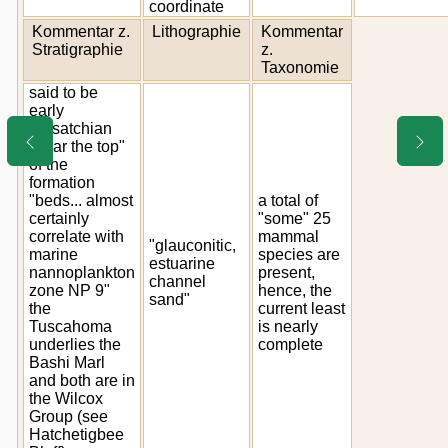
coordinate
Kommentar z.
Lithographie
Kommentar
Stratigraphie
z.
Taxonomie
said to be
early
Wasatchian
"near the top"
of the
formation
"beds... almost
a total of
certainly
"some" 25
correlate with
mammal
"glauconitic,
marine
species are
estuarine
nannoplankton
present,
channel
zone NP 9"
hence, the
sand"
the
current least
Tuscahoma
is nearly
underlies the
complete
Bashi Marl
and both are in
the Wilcox
Group (see
Hatchetigbee