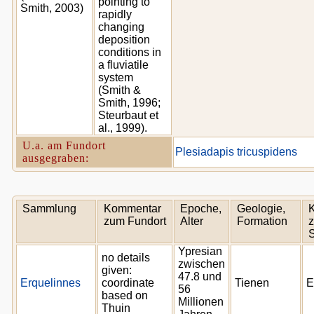
pointing to
Smith, 2003)
rapidly
changing
deposition
conditions in
a fluviatile
system
(Smith &
Smith, 1996;
Steurbaut et
al., 1999).
U.a. am Fundort
Plesiadapis tricuspidens
ausgegraben:
Sammlung
Kommentar
Epoche,
Geologie,
zum Fundort
Alter
Formation
z
Ypresian
no details
zwischen
given:
47.8 und
Erquelinnes
coordinate
Tienen
E
56
based on
Millionen
Thuin