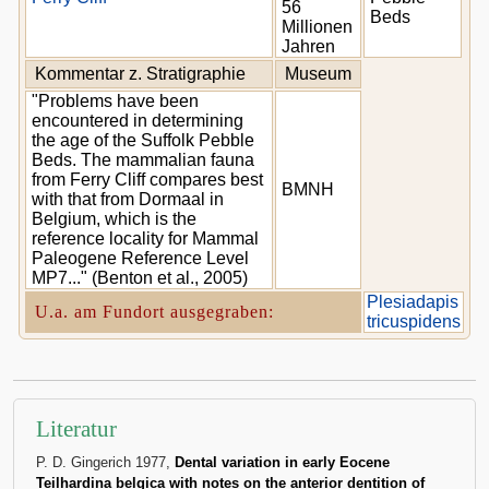
56
Beds
Millionen
Jahren
Kommentar z. Stratigraphie
Museum
"Problems have been
encountered in determining
the age of the Suffolk Pebble
Beds. The mammalian fauna
from Ferry Cliff compares best
BMNH
with that from Dormaal in
Belgium, which is the
reference locality for Mammal
Paleogene Reference Level
MP7..." (Benton et al., 2005)
Plesiadapis
U.a. am Fundort ausgegraben:
tricuspidens
Literatur
P. D. Gingerich 1977,
Dental variation in early Eocene
Teilhardina belgica with notes on the anterior dentition of