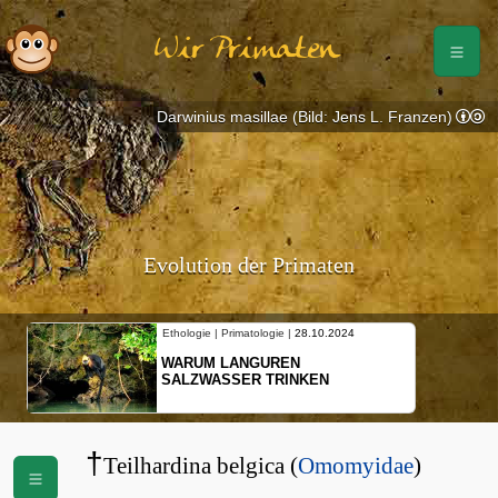
Wir Primaten
Darwinius masillae (Bild: Jens L. Franzen)
Evolution der Primaten
Ethologie | Primatologie |
28.10.2024
Ethologie 
WARUM LANGUREN
NEUES
SALZWASSER TRINKEN
SCHOP
BEWEG
†
Teilhardina belgica (
Omomyidae
)