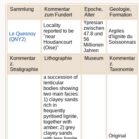
Sammlung
Kommentar
Epoche,
Geologie,
zum Fundort
Alter
Formation
Ypresian
Locality
zwischen
reported to be
Argiles
Le Quesnoy
47.8 und
"near
d'lignite du
(QNY2)
56
Houdancourt
Soissonnais
Millionen
(Oise)"
Jahren
Kommentar
Lithographie
Museum
Kommentar
z.
z.
Stratigraphie
Taxonomie
a succession of
lenticular
bodies showing
two main facies:
1) clayey sands
rich in
frequently
pyritised lignite,
together with
amber; 2) grey
clayey sands
Original
with less lignite