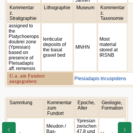
Jahren
Kommentar
Lithographie
Museum
Kommentar
z.
z.
Stratigraphie
Taxonomie
assigned to
the
Platychoerops
lenticular
Most
doubrei zone
deposits of
material
(Ypresian)
MNHN
the basal
stored at
based on
gravel bed
IRSNB
presence of
Pleisadapis
aff. remensis
U.a. am Fundort
Plesiadapis tricuspidens
ausgegraben:
Sammlung
Kommentar
Epoche,
Geologie,
zum
Alter
Formation
Fundort
Ypresian
Meudon /
zwischen
Bas-
47.8 und