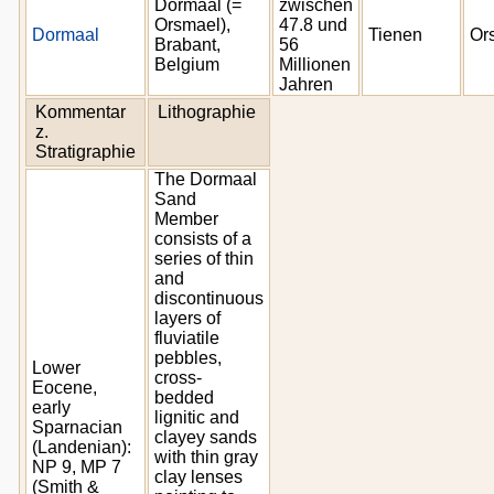
Dormaal (=
zwischen
Orsmael),
47.8 und
Dormaal
Tienen
Or
Brabant,
56
Belgium
Millionen
Jahren
Kommentar
Lithographie
z.
Stratigraphie
The Dormaal
Sand
Member
consists of a
series of thin
and
discontinuous
layers of
fluviatile
pebbles,
Lower
cross-
Eocene,
bedded
early
lignitic and
Sparnacian
clayey sands
(Landenian):
with thin gray
NP 9, MP 7
clay lenses
(Smith &