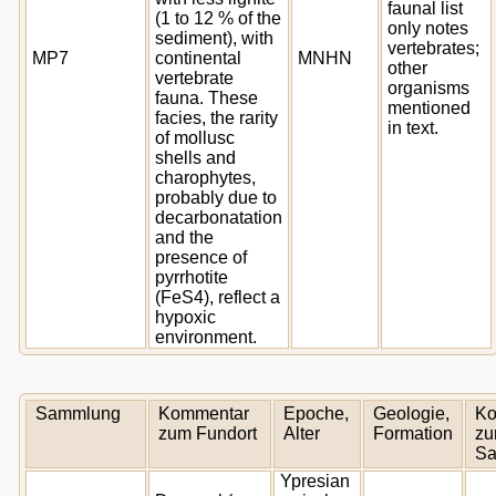
faunal list
(1 to 12 % of the
only notes
sediment), with
vertebrates;
MP7
continental
MNHN
other
vertebrate
organisms
fauna. These
mentioned
facies, the rarity
in text.
of mollusc
shells and
charophytes,
probably due to
decarbonatation
and the
presence of
pyrrhotite
(FeS4), reflect a
hypoxic
environment.
Sammlung
Kommentar
Epoche,
Geologie,
Ko
zum Fundort
Alter
Formation
zu
S
Ypresian