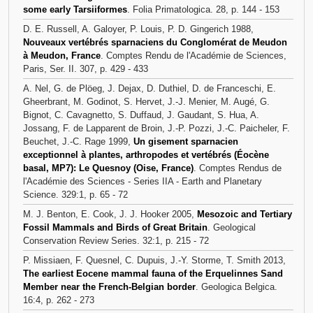
some early Tarsiiformes
. Folia Primatologica. 28, p. 144 - 153
D. E. Russell, A. Galoyer, P. Louis, P. D. Gingerich 1988,
Nouveaux vertébrés sparnaciens du Conglomérat de Meudon
à Meudon, France
. Comptes Rendu de l'Académie de Sciences,
Paris, Ser. II. 307, p. 429 - 433
A. Nel, G. de Plöeg, J. Dejax, D. Duthiel, D. de Franceschi, E.
Gheerbrant, M. Godinot, S. Hervet, J.-J. Menier, M. Augé, G.
Bignot, C. Cavagnetto, S. Duffaud, J. Gaudant, S. Hua, A.
Jossang, F. de Lapparent de Broin, J.-P. Pozzi, J.-C. Paicheler, F.
Beuchet, J.-C. Rage 1999,
Un gisement sparnacien
exceptionnel à plantes, arthropodes et vertébrés (Éocène
basal, MP7): Le Quesnoy (Oise, France)
. Comptes Rendus de
l'Académie des Sciences - Series IIA - Earth and Planetary
Science. 329:1, p. 65 - 72
M. J. Benton, E. Cook, J. J. Hooker 2005,
Mesozoic and Tertiary
Fossil Mammals and Birds of Great Britain
. Geological
Conservation Review Series. 32:1, p. 215 - 72
P. Missiaen, F. Quesnel, C. Dupuis, J.-Y. Storme, T. Smith 2013,
The earliest Eocene mammal fauna of the Erquelinnes Sand
Member near the French-Belgian border
. Geologica Belgica.
16:4, p. 262 - 273