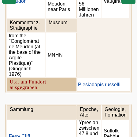
Meudon
Vaugirard
Meudon,
56
near Paris
Millionen
Jahren
Kommentar z.
Museum
Stratigraphie
from the
"Conglomérat
de Meudon (at
the base of the
MNHN
Argile
Plastique)"
(Gingerich
1976)
U.a. am Fundort
Plesiadapis russelli
ausgegraben:
Sammlung
Epoche,
Geologie,
Alter
Formation
Ypresian
zwischen
Suffolk
47.8 und
Ferry Cliff
Pebble