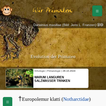
Wir Primaten
Darwinius masillae (Bild: Jens L. Franzen)
Evolution der Primaten
Ethologie | Primatologie |
28.10.2024
WARUM LANGUREN
SALZWASSER TRINKEN
†
Europolemur klatti (
Notharctidae
)