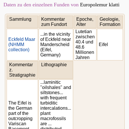
Daten zu den einzelnen Funden von
Europolemur klatti
Sammlung
Kommentar
Epoche,
Geologie,
zum Fundort
Alter
Formation
Lutetian
...in the vicinity
zwischen
Eckfeld Maar
of Eckfeld near
40.4 und
(NHMM
Manderscheid
Eifel
48.6
collection)
(Eifel,
Millionen
Germany)
Jahren
Kommentar
Lithographie
z.
Stratigraphie
...laminitic
"oilshales" and
siltstones...
with frequent
The Eifel is
turbiditic
the German
intercalations...
part of the
plant
outcropping
macrofossils
Variscan
are ...
Basement
distributed