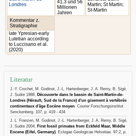
41.3 und 56
Londres
Martin; St Martin;
Millionen
St-Martin
Jahren
Kommentar z.
Stratigraphie
late Ypresian-early
Lutetian according
to Luccisano et al.
(2020)
Literatur
J.-Y. Crochet, M. Godinot, J.-L. Hartenberger, J. A. Remy, B. Sigé,
J. Sudre 1988,
Découverte dans le bassin de Saint-Martin-de-
Londres (Hérault, Sud de la France) d'un gisement à vertébrés
continentaux d'âge Eocène moyen
. Courier Forschungsinstitut
Senckenberg. 107, p. 419 - 434
J. L. Franzen, M. Godinot, J.-L. Hartenberger, J. A. Remy, B. Sigé,
J. Sudre 2004,
First fossil primates from Eckfeld Maar, Middle
Eocene (Eifel, Germany)
. Eclogae Geologicae Helvetiae. 97:2, p.