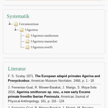
Systematik
Cercamoniinae
†Agerinia
†Agerinia smithorum
†Agerinia marandati
†Agerinia roselli
Literatur
F. S. Szalay 1971,
The European adapid primates Agerina and
Pronycticebus
. American Museum Novitates. 2466, p. 1 - 18
J. Femenias-Gual, R. Minwer-Barakat, J. Marigo, S. Moya-Sola
2016,
Agerinia smithorum sp. nov., a new early Eocene
primate fromthe Iberian Peninsula
. American Journal of
Physical Anthropology. 161, p. 116 - 124
J. Femenias-Gual, R. Minwer-Barakat, J. Marigó, M. Poyatos-