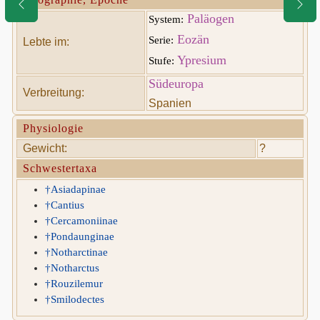
Paläogen
System:
Eozän
Serie:
Lebte im:
Ypresium
Stufe:
Südeuropa
Verbreitung:
Spanien
Physiologie
Gewicht:
?
Schwestertaxa
†Asiadapinae
†Cantius
†Cercamoniinae
†Pondaunginae
†Notharctinae
†Notharctus
†Rouzilemur
†Smilodectes