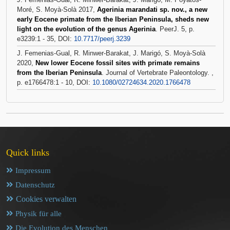
Moré, S. Moyà-Solà 2017,
Agerinia marandati sp. nov., a new
early Eocene primate from the Iberian Peninsula, sheds new
light on the evolution of the genus Agerinia
. PeerJ. 5, p.
e3239:1 - 35, DOI:
10.7717/peerj.3239
J. Femenias-Gual, R. Minwer-Barakat, J. Marigó, S. Moyà-Solà
2020,
New lower Eocene fossil sites with primate remains
from the Iberian Peninsula
. Journal of Vertebrate Paleontology. ,
p. e1766478:1 - 10, DOI:
10.1080/02724634.2020.1766478
Quick links
Impressum
Datenschutz
Cookies verwalten
Physik für alle
Die Evolution des Menschen