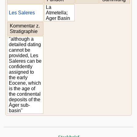
La
Les Saleres
Atmetella;
Ager Basin
Kommentar z.
Stratigraphie
"although a
detailed dating
cannot be
provided, Les
Saleres can be
confidently
assigned to
the early
Eocene, which
is the age of
the continental
deposits of the
Àger sub-
basin"