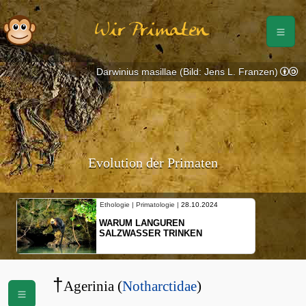
Wir Primaten
Darwinius masillae (Bild: Jens L. Franzen)
Evolution der Primaten
Ethologie | Primatologie |
28.10.2024
Etholog
WARUM LANGUREN
NEUE
SALZWASSER TRINKEN
SCHO
BEW
†
Agerinia (
Notharctidae
)