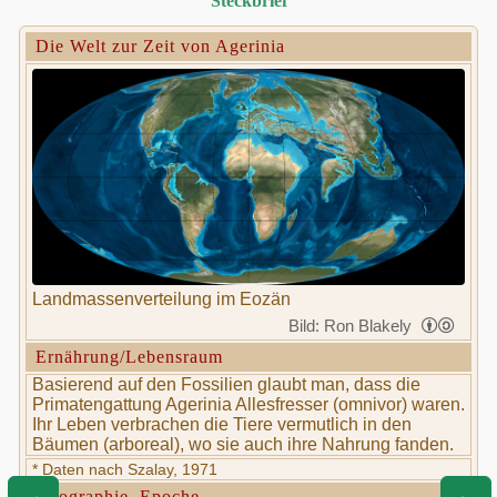
Steckbrief
Die Welt zur Zeit von Agerinia
Landmassenverteilung im Eozän
Bild: Ron Blakely
Ernährung/Lebensraum
Basierend auf den Fossilien glaubt man, dass die
Primatengattung Agerinia Allesfresser (omnivor) waren.
Ihr Leben verbrachen die Tiere vermutlich in den
Bäumen (arboreal), wo sie auch ihre Nahrung fanden.
* Daten nach Szalay, 1971
Geographie, Epoche