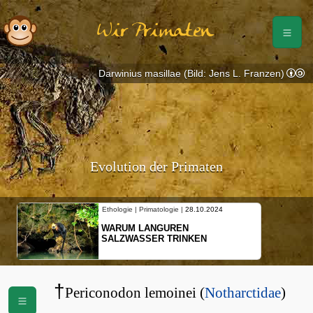
Wir Primaten
Darwinius masillae (Bild: Jens L. Franzen)
Evolution der Primaten
Ethologie | Primatologie |
28.10.2024
WARUM LANGUREN
SALZWASSER TRINKEN
†
Periconodon lemoinei (
Notharctidae
)