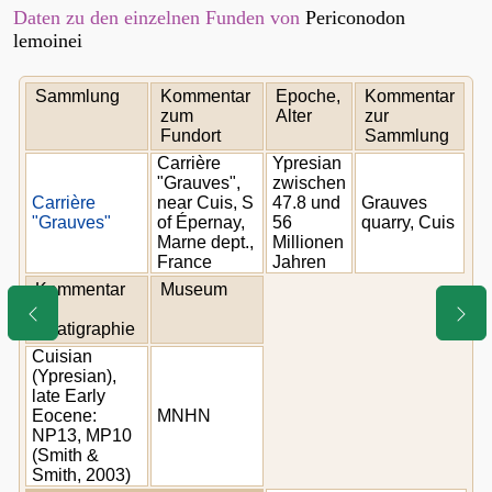
Daten zu den einzelnen Funden von
Periconodon
lemoinei
Sammlung
Kommentar
Epoche,
Kommentar
zum
Alter
zur
Fundort
Sammlung
Carrière
Ypresian
"Grauves",
zwischen
Carrière
near Cuis, S
47.8 und
Grauves
"Grauves"
of Épernay,
56
quarry, Cuis
Marne dept.,
Millionen
France
Jahren
Kommentar
Museum
z.
Stratigraphie
Cuisian
(Ypresian),
late Early
Eocene:
MNHN
NP13, MP10
(Smith &
Smith, 2003)