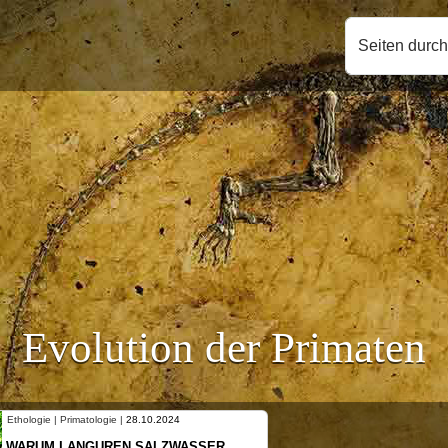
Seiten durc
Evolution der Primaten
Ethologie | Primatologie |
28.10.2024
Ethologie 
WARUM LANGUREN SALZWASSER
NEUES