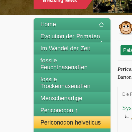
Breaking News
Home
Evolution der Primaten
Im Wandel der Zeit
Pal
fossile
Feuchtnasenaffen
Perico
Barton
fossile
Trockennasenaffen
Die 
Menschenartige
Sys
Periconodon ↑
Periconodon helveticus