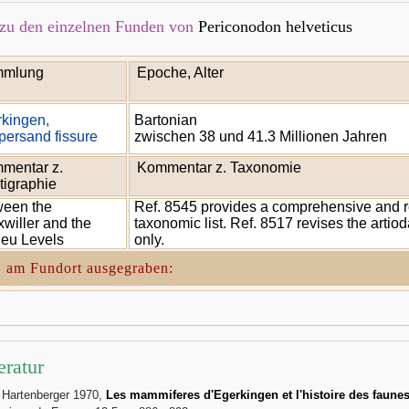
zu den einzelnen Funden von
Periconodon helveticus
mlung
Epoche, Alter
kingen,
Bartonian
ersand fissure
zwischen 38 und 41.3 Millionen Jahren
mentar z.
Kommentar z. Taxonomie
tigraphie
ween the
Ref. 8545 provides a comprehensive and
willer and the
taxonomic list. Ref. 8517 revises the artio
ieu Levels
only.
. am Fundort ausgegraben:
eratur
. Hartenberger 1970,
Les mammiferes d'Egerkingen et l'histoire des faune