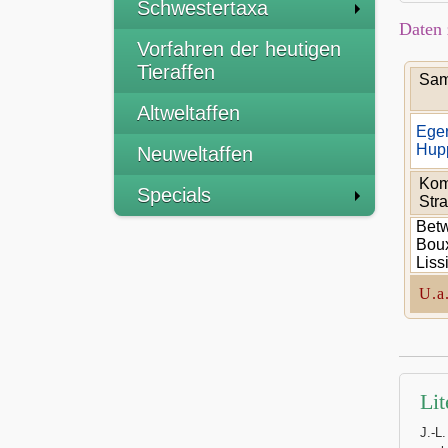
Schwestertaxa
Daten 
Vorfahren der heutigen
Tieraffen
Sam
Altweltaffen
Eger
Hupp
Neuweltaffen
Kom
Specials
Stra
Bet
Boux
Liss
U.a
Lit
J.-L