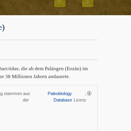
FGIBBONS UND IHRER
Previous
Next
UNGSMUSTER
e
)
tharctidae, die ab dem Paläogen (Eozän) im
or 38 Millionen Jahren andauerte.
ung stammen aus
Paleobiology
,
der
Database
Lizenz