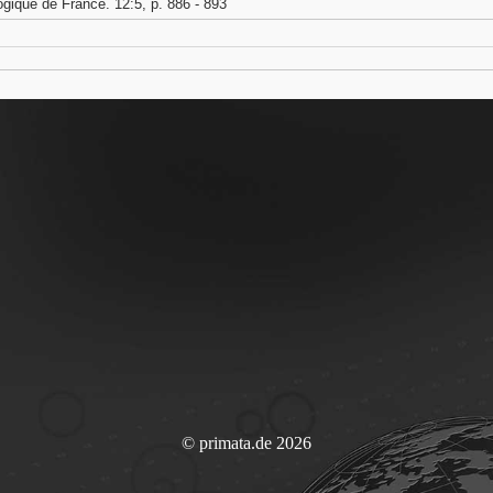
ogique de France. 12:5, p. 886 - 893
© primata.de 2026