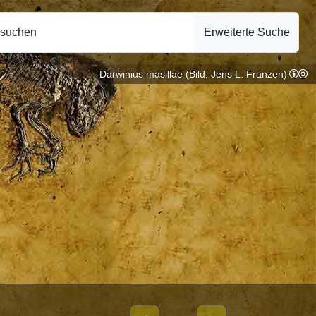
hsuchen
Erweiterte Suche
Darwinius masillae (Bild: Jens L. Franzen)
| Primatologie |
10.10.2024
 VON WEIBLICHEN