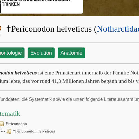
TRINKEN
SCHOP
BEWEG
†
Periconodon helveticus (
Notharctida
äontologie
Evolution
Anatomie
nodon helveticus
ist eine Primatenart innerhalb der Familie No
ium lebte, das vor rund 41,3 Millionen Jahren begann und bis v
Funddaten, die Systematik sowie die unten folgende Literatursamml
tematik
Periconodon
†Periconodon helveticus