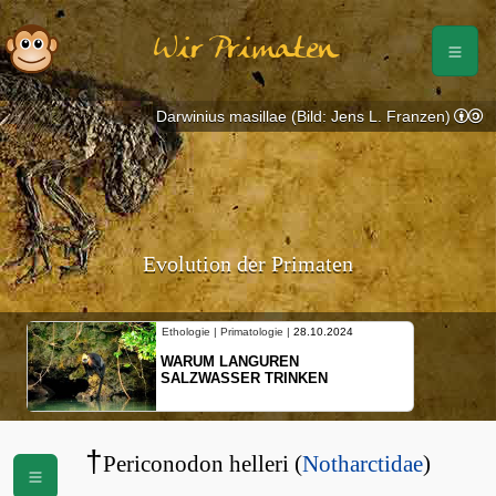
Wir Primaten
Darwinius masillae (Bild: Jens L. Franzen)
Evolution der Primaten
Ethologie | Primatologie |
28.10.2024
WARUM LANGUREN
SALZWASSER TRINKEN
†
Periconodon helleri (
Notharctidae
)