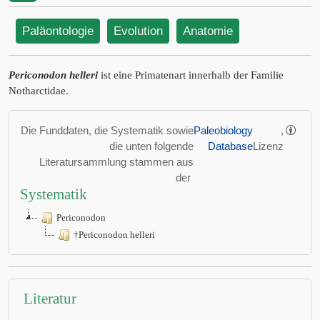
Paläontologie
Evolution
Anatomie
Periconodon helleri
ist eine Primatenart innerhalb der Familie
Notharctidae.
Die Funddaten, die Systematik sowie
Paleobiology
,
die unten folgende
Database
Lizenz
Literatursammlung stammen aus
der
Systematik
Periconodon
†Periconodon helleri
Literatur