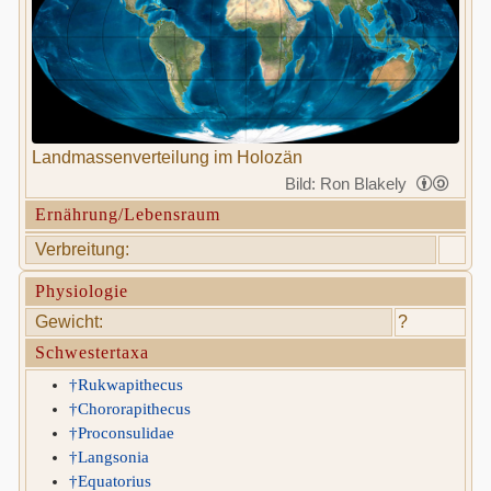
Landmassenverteilung im Holozän
Bild: Ron Blakely
Ernährung/Lebensraum
Verbreitung:
Physiologie
Gewicht:
?
Schwestertaxa
†Rukwapithecus
†Chororapithecus
†Proconsulidae
†Langsonia
†Equatorius