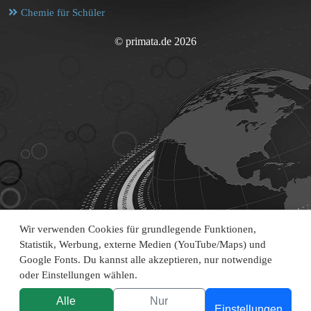
Chemie für Schüler
© primata.de 2026
Wir verwenden Cookies für grundlegende Funktionen,
Statistik, Werbung, externe Medien (YouTube/Maps) und
Google Fonts. Du kannst alle akzeptieren, nur notwendige
oder Einstellungen wählen.
Alle
Nur
Einstellungen