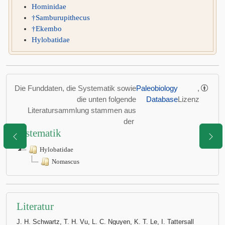
Hominidae
†Samburupithecus
†Ekembo
Hylobatidae
Die Funddaten, die Systematik sowie
Paleobiology
,
die unten folgende
Database
Lizenz
Literatursammlung stammen aus
der
Systematik
Hylobatidae
Nomascus
Literatur
J. H. Schwartz, T. H. Vu, L. C. Nguyen, K. T. Le, I. Tattersall