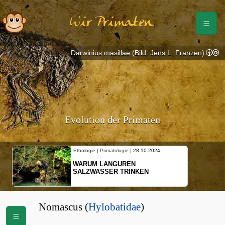
Wir Primaten
Darwinius masillae (Bild: Jens L. Franzen)
Evolution der Primaten
Ethologie | Primatologie |
28.10.2024
WARUM LANGUREN
SALZWASSER TRINKEN
Nomascus (
Hylobatidae
)