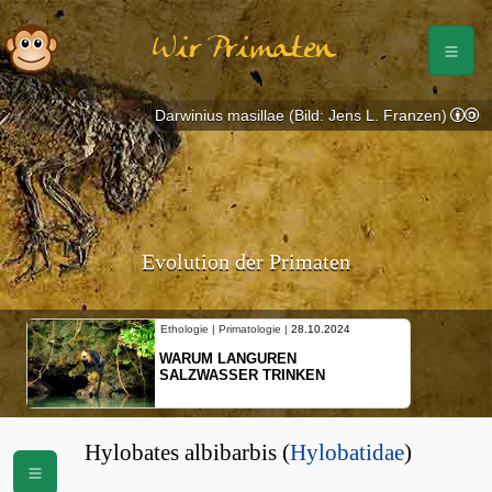
Wir Primaten
Darwinius masillae (Bild: Jens L. Franzen)
Evolution der Primaten
Ethologie | Primatologie |
28.10.2024
WARUM LANGUREN
SALZWASSER TRINKEN
Hylobates albibarbis (
Hylobatidae
)