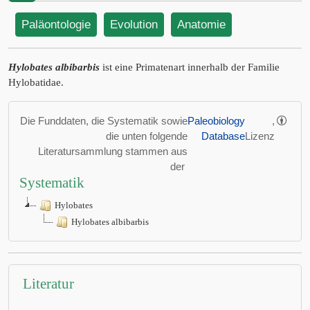
Paläontologie
Evolution
Anatomie
Hylobates albibarbis
ist eine Primatenart innerhalb der Familie
Hylobatidae.
Die Funddaten, die Systematik sowie
Paleobiology
,
die unten folgende
Database
Lizenz
Literatursammlung stammen aus
der
Systematik
Hylobates
Hylobates albibarbis
Literatur