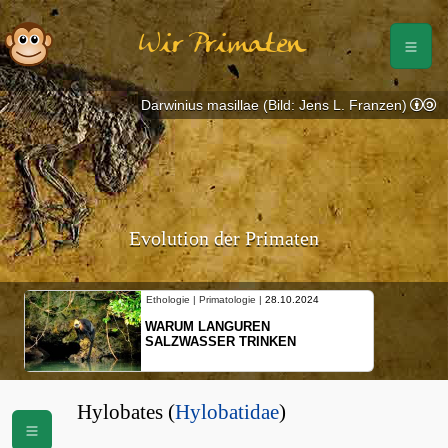
Wir Primaten
Darwinius masillae (Bild: Jens L. Franzen)
Evolution der Primaten
Ethologie | Primatologie |
28.10.2024
WARUM LANGUREN
SALZWASSER TRINKEN
Hylobates (
Hylobatidae
)