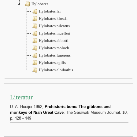
Hylobates
Hylobates lar
Hylobates klossii
Hylobates pileatus
Hylobates muelleri
Hylobates abbotti
Hylobates moloch
Hylobates funereus
Hylobates agilis
Hylobates albibarbis
Literatur
D. A. Hooijer 1962,
Prehistoric bone: The gibbons and
monkeys of Niah Great Cave
. The Sarawak Museum Journal. 10,
p. 428 - 449