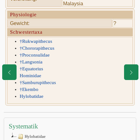
Malaysia
Physiologie
Gewicht:
?
Schwestertaxa
†Rukwapithecus
†Chororapithecus
†Proconsulidae
†Langsonia
†Equatorius
Hominidae
†Samburupithecus
†Ekembo
Hylobatidae
Systematik
Hylobatidae