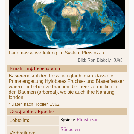
Landmassenverteilung im System Pleistozän
Bild: Ron Blakely
Ernährung/Lebensraum
Basierend auf den Fossilien glaubt man, dass die
Primatengattung Hylobates Früchte- und Blätterfresser
waren. Ihr Leben verbrachen die Tiere vermutlich in
den Bäumen (arboreal), wo sie auch ihre Nahrung
fanden.
* Daten nach Hooijer, 1962
Geographie, Epoche
Pleistozän
System:
Lebte im:
Südasien
Verbreitung: