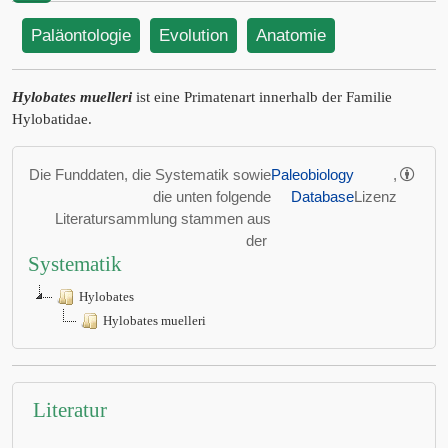
Paläontologie
Evolution
Anatomie
Hylobates muelleri
ist eine Primatenart innerhalb der Familie
Hylobatidae.
Die Funddaten, die Systematik sowie
Paleobiology
,
die unten folgende
Database
Lizenz
Literatursammlung stammen aus
der
Systematik
Hylobates
Hylobates muelleri
Literatur