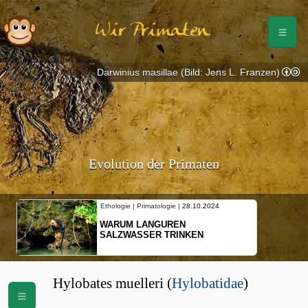
Wir Primaten
Darwinius masillae (Bild: Jens L. Franzen)
Evolution der Primaten
Ethologie | Primatologie |
28.10.2024
WARUM LANGUREN
SALZWASSER TRINKEN
Hylobates muelleri (
Hylobatidae
)