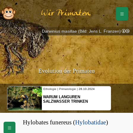
Wir Primaten
Darwinius masillae (Bild: Jens L. Franzen)
Evolution der Primaten
Ethologie | Primatologie |
28.10.2024
WARUM LANGUREN
SALZWASSER TRINKEN
Hylobates funereus (
Hylobatidae
)