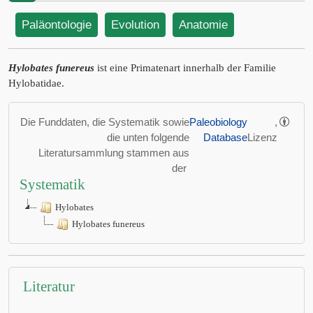
Paläontologie
Evolution
Anatomie
Hylobates funereus
ist eine Primatenart innerhalb der Familie
Hylobatidae.
Die Funddaten, die Systematik sowie
Paleobiology
,
die unten folgende
Database
Lizenz
Literatursammlung stammen aus
der
Systematik
Hylobates
Hylobates funereus
Literatur