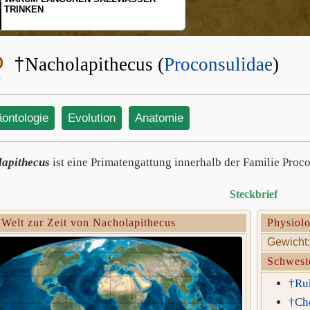
RINKEN
SCHOPFG
BEWEGU
†
Nacholapithecus (
Proconsulidae
)
äontologie
Evolution
Anatomie
apithecus
ist eine Primatengattung innerhalb der Familie Proco
Steckbrief
 Welt zur Zeit von Nacholapithecus
Physiolo
Gewicht:
Schwest
†Ru
†Ch