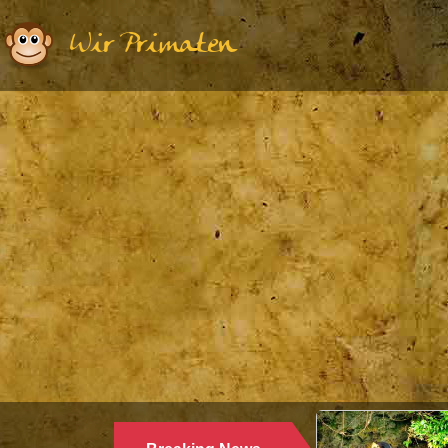
Wir Primaten
E
W