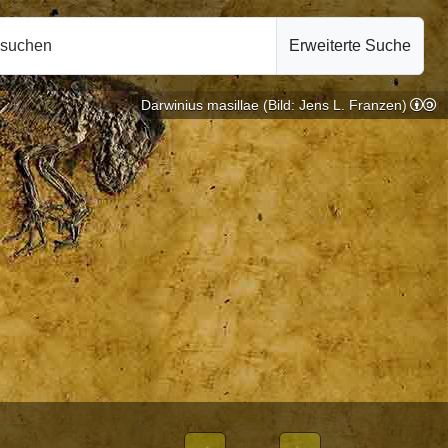
hsuchen
Erweiterte Suche
Darwinius masillae (Bild: Jens L. Franzen)
Primatologie |
10.10.2024
ON WEIBLICHEN