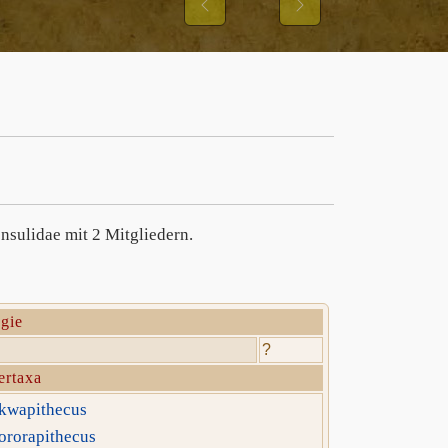
IBBONS UND IHRER
Previous
Next
NGSMUSTER
nsulidae mit 2 Mitgliedern.
gie
?
ertaxa
kwapithecus
ororapithecus