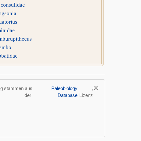
consulidae
ngsonia
atorius
inidae
mburupithecus
embo
obatidae
ung stammen aus
Paleobiology
,
der
Database
Lizenz