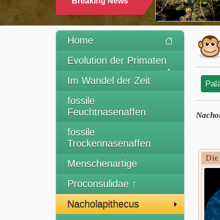
Breaking News
T
Home
Evolution der Primaten
Im Wandel der Zeit
Pal
fossile
Feuchtnasenaffen
Nachol
fossile
Trockennasenaffen
Die
Menschenartige
Proconsulidae ↑
Nacholapithecus