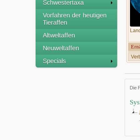
Schwestertaxa
Vorfahren der heutigen
Tieraffen
Land
Altweltaffen
Ern
Neuweltaffen
Verb
Specials
Die 
Sys