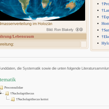
†Pro
†La
†Equ
Hom
massenverteilung im Holozän
Bild: Ron Blakely
†Sa
ährung/Lebensraum
†Ek
Hyl
reitung:
Funddaten, die Systematik sowie die unten folgende Literatursamml
tematik
Proconsulidae
†Nacholapithecus
†Nacholapithecus kerioi