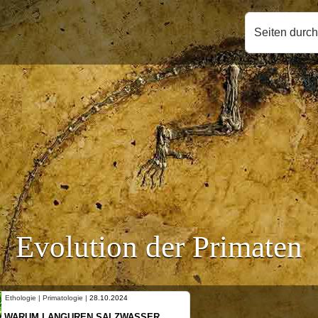
Seiten durc
Evolution der Primaten
thologie | Primatologie |
28.10.2024
Ethologie | 
ARUM LANGUREN SALZWASSER
NEUES V