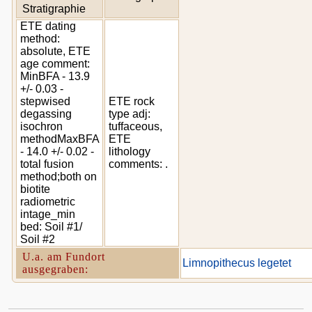
Stratigraphie
ETE dating
method:
absolute, ETE
age comment:
MinBFA - 13.9
+/- 0.03 -
stepwised
ETE rock
degassing
type adj:
isochron
tuffaceous,
methodMaxBFA
ETE
- 14.0 +/- 0.02 -
lithology
total fusion
comments: .
method;both on
biotite
radiometric
intage_min
bed: Soil #1/
Soil #2
U.a. am Fundort
Limnopithecus legetet
ausgegraben: