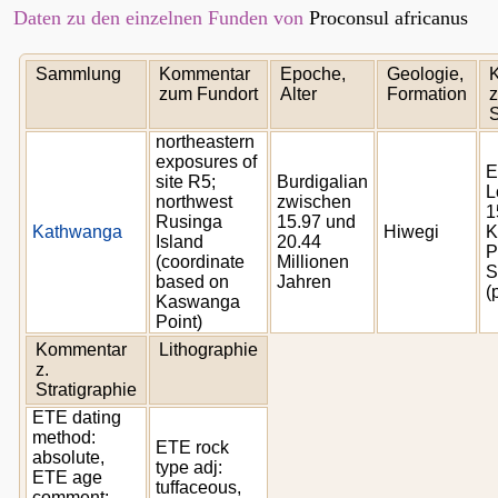
Daten zu den einzelnen Funden von
Proconsul africanus
Sammlung
Kommentar
Epoche,
Geologie,
zum Fundort
Alter
Formation
z
northeastern
exposures of
E
site R5;
Burdigalian
L
northwest
zwischen
1
Rusinga
15.97 und
Kathwanga
Hiwegi
K
Island
20.44
P
(coordinate
Millionen
S
based on
Jahren
(
Kaswanga
Point)
Kommentar
Lithographie
z.
Stratigraphie
ETE dating
method:
ETE rock
absolute,
type adj:
ETE age
tuffaceous,
comment: