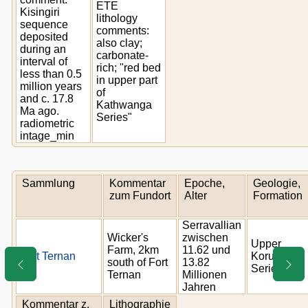
ETE
Kisingiri
lithology
sequence
comments:
deposited
also clay;
during an
carbonate-
interval of
rich; "red bed
less than 0.5
in upper part
million years
of
and c. 17.8
Kathwanga
Ma ago.
Series"
radiometric
intage_min
Sammlung
Kommentar
Epoche,
Geologie,
zum Fundort
Alter
Formation
Serravallian
Wicker's
zwischen
Upper
Farm, 2km
11.62 und
Fort Ternan
Koru
south of Fort
13.82
Series
Ternan
Millionen
Jahren
Kommentar z.
Lithographie