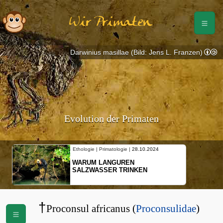
Wir Primaten
Darwinius masillae (Bild: Jens L. Franzen)
Evolution der Primaten
Ethologie | Primatologie |
28.10.2024
WARUM LANGUREN
SALZWASSER TRINKEN
†
Proconsul africanus (
Proconsulidae
)