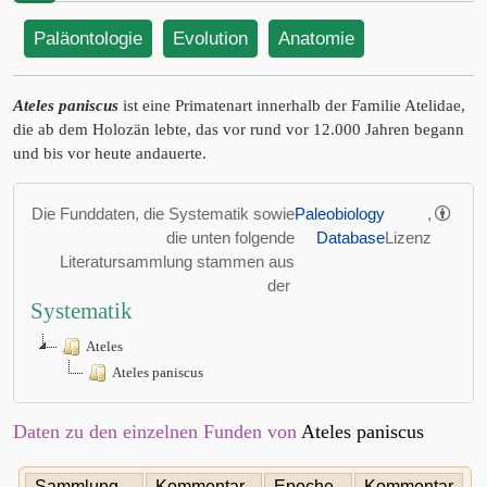
Paläontologie
Evolution
Anatomie
Ateles paniscus
ist eine Primatenart innerhalb der Familie Atelidae,
die ab dem Holozän lebte, das vor rund vor 12.000 Jahren begann
und bis vor heute andauerte.
Die Funddaten, die Systematik sowie
Paleobiology
,
die unten folgende
Database
Lizenz
Literatursammlung stammen aus
der
Systematik
Ateles
Ateles paniscus
Daten zu den einzelnen Funden von
Ateles paniscus
Sammlung
Kommentar
Epoche,
Kommentar