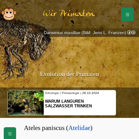
Wir Primaten
Darwinius masillae (Bild: Jens L. Franzen)
Evolution der Primaten
Ethologie | Primatologie |
28.10.2024
WARUM LANGUREN
SALZWASSER TRINKEN
Ateles paniscus (
Atelidae
)