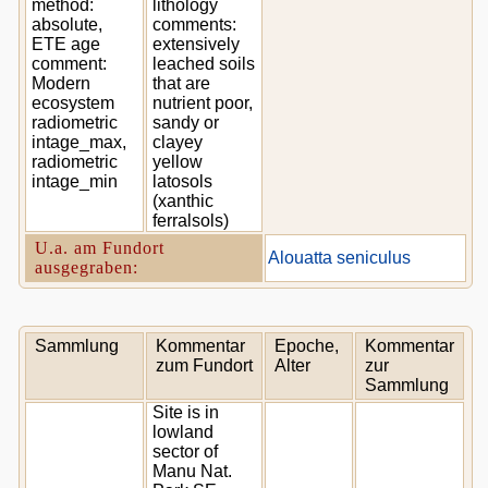
method:
lithology
absolute,
comments:
ETE age
extensively
comment:
leached soils
Modern
that are
ecosystem
nutrient poor,
radiometric
sandy or
intage_max,
clayey
radiometric
yellow
intage_min
latosols
(xanthic
ferralsols)
U.a. am Fundort
Alouatta seniculus
ausgegraben:
Sammlung
Kommentar
Epoche,
Kommentar
zum Fundort
Alter
zur
Sammlung
Site is in
lowland
sector of
Manu Nat.