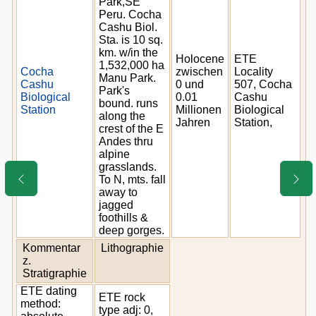
Park,SE
Peru. Cocha
Cashu Biol.
Sta. is 10 sq.
km. w/in the
Holocene
ETE
1,532,000 ha
Cocha
zwischen
Locality
Manu Park.
Cashu
0 und
507, Cocha
Park's
Biological
0.01
Cashu
bound. runs
Station
Millionen
Biological
along the
Jahren
Station,
crest of the E
Andes thru
alpine
grasslands.
To N, mts. fall
away to
jagged
foothills &
deep gorges.
Kommentar
Lithographie
z.
Stratigraphie
ETE dating
ETE rock
method:
type adj: 0,