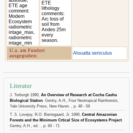
absolute,
ETE
ETE age
lithology
comment:
comments:
Modern
Arc loss of
Ecosystem
soil from
radiometric
Andes 25m
intage_max,
every
radiometric
season.
intage_min
U.a. am Fundort
Alouatta seniculus
ausgegraben:
Literatur
J. Terborgh 1990,
An Overview of Research at Cocha Cashu
Biological Station
. Gentry, A.H., Four Neotropical Rainforests,
Yale University Press, New Haven. , p. 48 - 59
T. S. Lovejoy, R.O. Bierregaard, Jr. 1990,
Central Amazonian
Forests and the Minimum Crtical Size of Ecosystems Project
.
Gentry, A.H., ed.. , p. 60 - 71