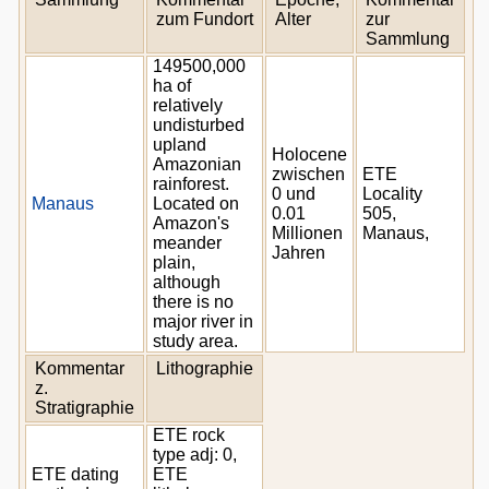
zum Fundort
Alter
zur
Sammlung
149500,000
ha of
relatively
undisturbed
upland
Holocene
Amazonian
zwischen
ETE
rainforest.
0 und
Locality
Manaus
Located on
0.01
505,
Amazon's
Millionen
Manaus,
meander
Jahren
plain,
although
there is no
major river in
study area.
Kommentar
Lithographie
z.
Stratigraphie
ETE rock
type adj: 0,
ETE dating
ETE