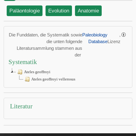
Paläontologie
Evolution
Anatomie
Die Funddaten, die Systematik sowie
Paleobiology
,
die unten folgende
Database
Lizenz
Literatursammlung stammen aus
der
Systematik
Ateles geoffroyi
Ateles geoffroyi vellerosus
Literatur