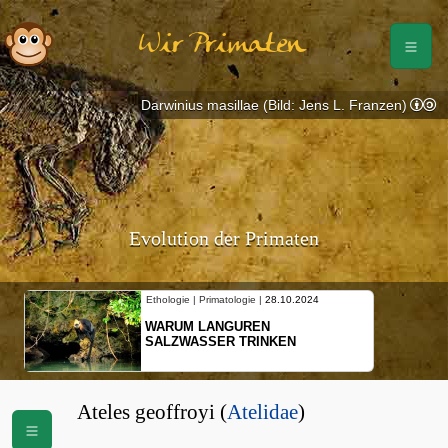
Wir Primaten
Darwinius masillae (Bild: Jens L. Franzen)
Evolution der Primaten
Ethologie | Primatologie |
28.10.2024
WARUM LANGUREN
SALZWASSER TRINKEN
Ateles geoffroyi (
Atelidae
)