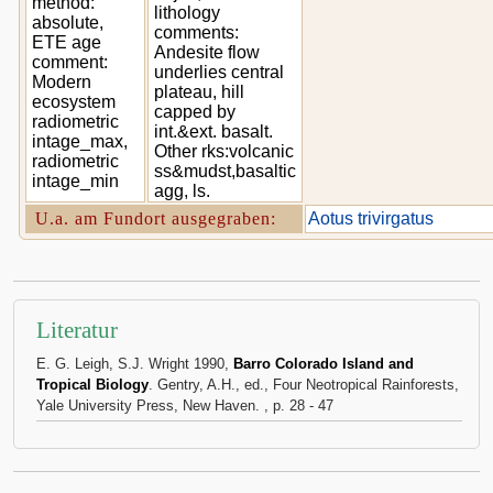
method:
lithology
absolute,
comments:
ETE age
Andesite flow
comment:
underlies central
Modern
plateau, hill
ecosystem
capped by
radiometric
int.&ext. basalt.
intage_max,
Other rks:volcanic
radiometric
ss&mudst,basaltic
intage_min
agg, ls.
U.a. am Fundort ausgegraben:
Aotus trivirgatus
Literatur
E. G. Leigh, S.J. Wright 1990,
Barro Colorado Island and
Tropical Biology
. Gentry, A.H., ed., Four Neotropical Rainforests,
Yale University Press, New Haven. , p. 28 - 47