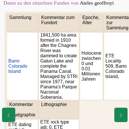
Daten zu den einzelnen Funden von
Ateles geoffroyi
Sammlung
Kommentar zum
Epoche,
Kommenta
Fundort
Alter
zur
Sammlung
1841,500 ha area
formed in 1910
after the Chagnes
River was
Holocene
dammed to create
ETE
zwischen
Barro
Gatun Lake and
Locality
0 und
Colorado
complete the
509, Barro
0.01
Island
Panama Canal.
Colorado
Millionen
Managed by STRI
Island,
Jahren
since 1977, near
Panama's Parque
Nacional
Soberania.
Kommentar
Lithographie
z.
Stratigraphie
ETE rock type
ETE dating
adj: 0, ETE