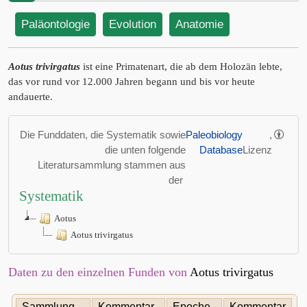
Paläontologie
Evolution
Anatomie
Aotus trivirgatus
ist eine Primatenart, die ab dem Holozän lebte,
das vor rund vor 12.000 Jahren begann und bis vor heute
andauerte.
Die Funddaten, die Systematik sowie
Paleobiology
,
die unten folgende
Database
Lizenz
Literatursammlung stammen aus
der
Systematik
Aotus
Aotus trivirgatus
Daten zu den einzelnen Funden von
Aotus trivirgatus
Sammlung
Kommentar
Epoche,
Kommentar