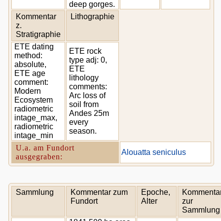
deep gorges.
Kommentar
Lithographie
z.
Stratigraphie
ETE dating
ETE rock
method:
type adj: 0,
absolute,
ETE
ETE age
lithology
comment:
comments:
Modern
Arc loss of
Ecosystem
soil from
radiometric
Andes 25m
intage_max,
every
radiometric
season.
intage_min
U.a. am Fundort
Alouatta seniculus
ausgegraben:
Sammlung
Kommentar zum
Epoche,
Kommenta
Fundort
Alter
zur
Sammlung