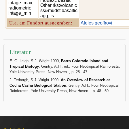
int.&ext. basalt.
intage_max,
Other rks:volcanic
radiometric
ss&mudst,basaltic
intage_min
agg, ls.
U.a. am Fundort ausgegraben:
Ateles geoffroyi
Literatur
E. G. Leigh, S.J. Wright 1990,
Barro Colorado Island and
Tropical Biology
. Gentry, A.H., ed., Four Neotropical Rainforests,
Yale University Press, New Haven. , p. 28 - 47
J. Terborgh, S.J. Wright 1990,
An Overview of Research at
Cocha Cashu Biological Station
. Gentry, A.H., Four Neotropical
Rainforests, Yale University Press, New Haven. , p. 48 - 59