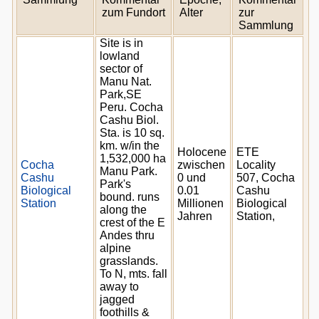
zum Fundort
Alter
zur
Sammlung
Site is in
lowland
sector of
Manu Nat.
Park,SE
Peru. Cocha
Cashu Biol.
Sta. is 10 sq.
km. w/in the
Holocene
ETE
1,532,000 ha
Cocha
zwischen
Locality
Manu Park.
Cashu
0 und
507, Cocha
Park's
Biological
0.01
Cashu
bound. runs
Station
Millionen
Biological
along the
Jahren
Station,
crest of the E
Andes thru
alpine
grasslands.
To N, mts. fall
away to
jagged
foothills &