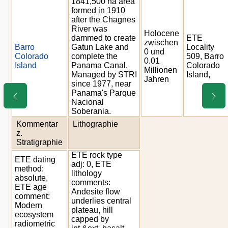
1841,500 ha area
formed in 1910
after the Chagnes
River was
Holocene
dammed to create
ETE
zwischen
Barro
Gatun Lake and
Locality
0 und
Colorado
complete the
509, Barro
0.01
Island
Panama Canal.
Colorado
Millionen
Managed by STRI
Island,
Jahren
since 1977, near
Panama's Parque
Nacional
Soberania.
Kommentar
Lithographie
z.
Stratigraphie
ETE rock type
ETE dating
adj: 0, ETE
method:
lithology
absolute,
comments:
ETE age
Andesite flow
comment:
underlies central
Modern
plateau, hill
ecosystem
capped by
radiometric