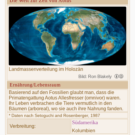
Die Welt zur Zeit von Aotus
Landmassenverteilung im Holozän
Bild: Ron Blakely
Ernährung/Lebensraum
Basierend auf den Fossilien glaubt man, dass die
Primatengattung Aotus Allesfresser (omnivor) waren.
Ihr Leben verbrachen die Tiere vermutlich in den
Bäumen (arboreal), wo sie auch ihre Nahrung fanden.
* Daten nach Setoguchi and Rosenberger, 1987
Südamerika
Verbreitung:
Kolumbien