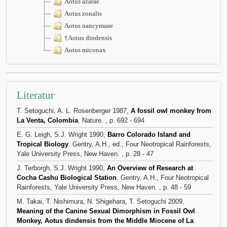
Aotus azarae
Aotus zonalis
Aotus nancymaae
†Aotus dindensis
Aotus miconax
Literatur
T. Setoguchi, A. L. Rosenberger 1987,
A fossil owl monkey from
La Venta, Colombia
. Nature. , p. 692 - 694
E. G. Leigh, S.J. Wright 1990,
Barro Colorado Island and
Tropical Biology
. Gentry, A.H., ed., Four Neotropical Rainforests,
Yale University Press, New Haven. , p. 28 - 47
J. Terborgh, S.J. Wright 1990,
An Overview of Research at
Cocha Cashu Biological Station
. Gentry, A.H., Four Neotropical
Rainforests, Yale University Press, New Haven. , p. 48 - 59
M. Takai, T. Nishimura, N. Shigehara, T. Setoguchi 2009,
Meaning of the Canine Sexual Dimorphism in Fossil Owl
Monkey, Aotus dindensis from the Middle Miocene of La