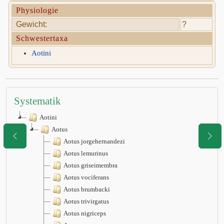
Physiologie
Gewicht:
?
Schwestertaxa
Aotini
Systematik
Aotini
Aotus
Aotus jorgehernandezi
Aotus lemurinus
Aotus griseimembra
Aotus vociferans
Aotus brumbacki
Aotus trivirgatus
Aotus nigriceps