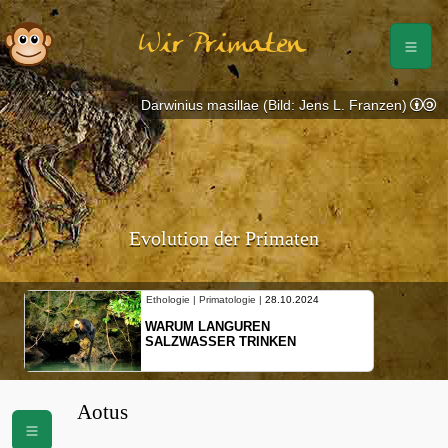
Wir Primaten
Darwinius masillae (Bild: Jens L. Franzen)
Evolution der Primaten
Ethologie | Primatologie |
28.10.2024
WARUM LANGUREN
SALZWASSER TRINKEN
Aotus