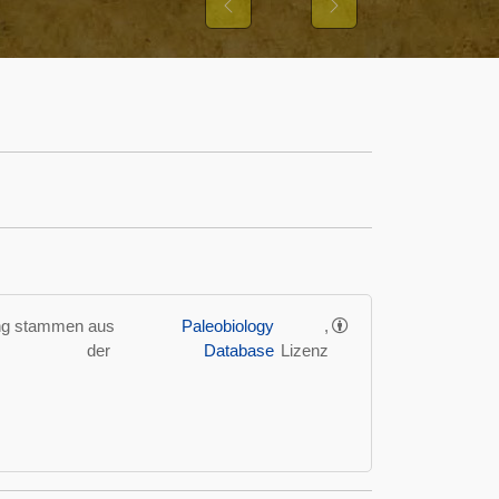
Previous
Next
ung stammen aus
Paleobiology
,
der
Database
Lizenz