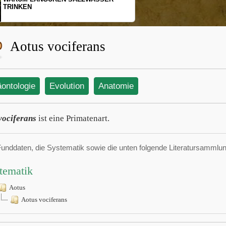
TRINKEN
Aotus vociferans
äontologie
Evolution
Anatomie
vociferans
ist eine Primatenart.
Funddaten, die Systematik sowie die unten folgende Literatursamml
tematik
Aotus
Aotus vociferans