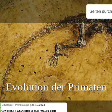
Seiten durc
Evolution der Primaten
Ethologie | Primatologie |
28.10.2024
WARUM LANGUREN SALZWASSER