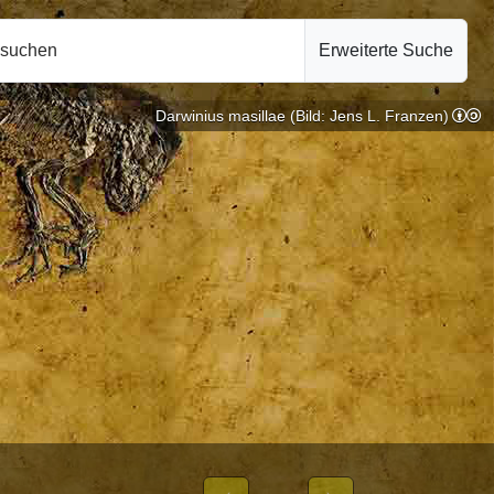
hsuchen
Erweiterte Suche
Darwinius masillae (Bild: Jens L. Franzen)