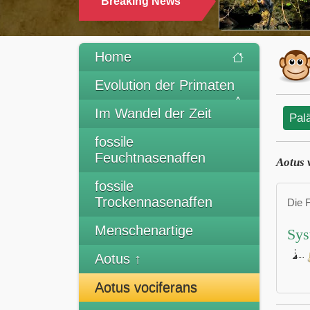
Breaking News
Home
Evolution der Primaten
Im Wandel der Zeit
Pal
fossile
Feuchtnasenaffen
Aotus 
fossile
Trockennasenaffen
Die 
Menschenartige
Sys
Aotus ↑
Aotus vociferans