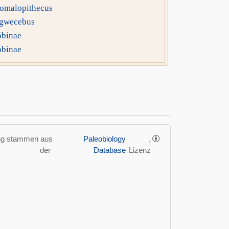
omalopithecus
gwecebus
obinae
obinae
ung stammen aus
Paleobiology
,
der
Database
Lizenz