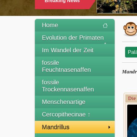
Breaking News
TR
Home
Evolution der Primaten
Im Wandel der Zeit
Pal
fossile
Feuchtnasenaffen
Mandri
fossile
Trockennasenaffen
Die
Menschenartige
Cercopithecinae ↑
Mandrillus