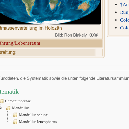
†An
Run
Col
Col
massenverteilung im Holozän
Bild: Ron Blakely
ährung/Lebensraum
reitung:
Funddaten, die Systematik sowie die unten folgende Literatursamml
tematik
Cercopithecinae
Mandrillus
Mandrillus sphinx
Mandrillus leucophaeus