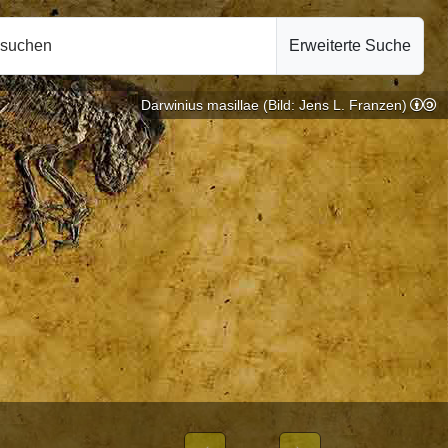
hsuchen
Erweiterte Suche
Darwinius masillae (Bild: Jens L. Franzen)
rimatologie |
10.10.2024
ON WEIBLICHEN