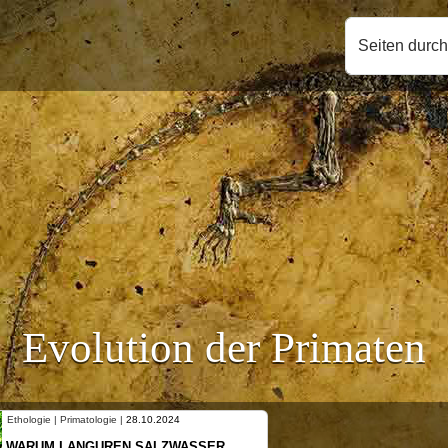
Seiten durc
Evolution der Primaten
ologie | Primatologie |
28.10.2024
Ethologie | P
ARUM LANGUREN SALZWASSER
NEUES V