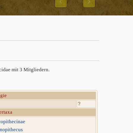
IBBONS UND IHRER
Previous
Next
NGSMUSTER
cidae mit 3 Mitgliedern.
gie
?
ertaxa
opithecinae
nopithecus