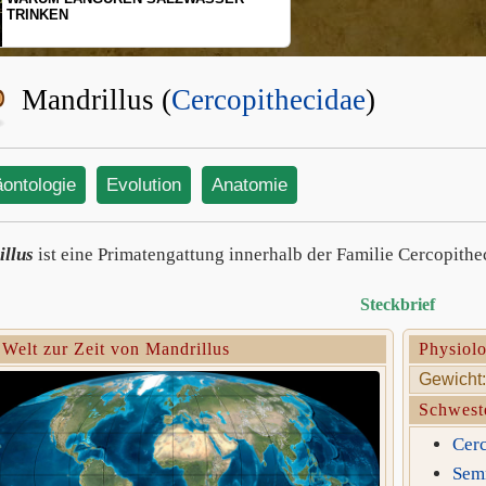
INKEN
SCHOPFG
BEWEGU
Mandrillus (
Cercopithecidae
)
äontologie
Evolution
Anatomie
llus
ist eine Primatengattung innerhalb der Familie Cercopithe
Steckbrief
 Welt zur Zeit von Mandrillus
Physiolo
Gewicht:
Schwest
Cerc
Sem