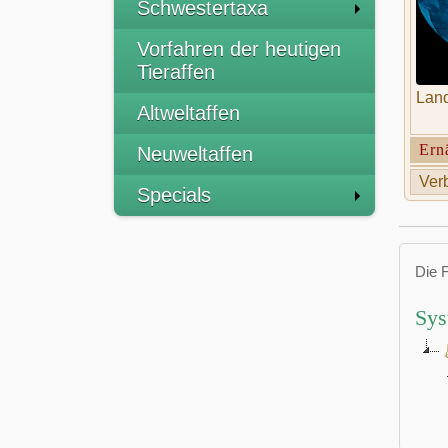
Schwestertaxa
Vorfahren der heutigen
Tieraffen
Land
Altweltaffen
Ern
Neuweltaffen
Verb
Specials
Die 
Sys