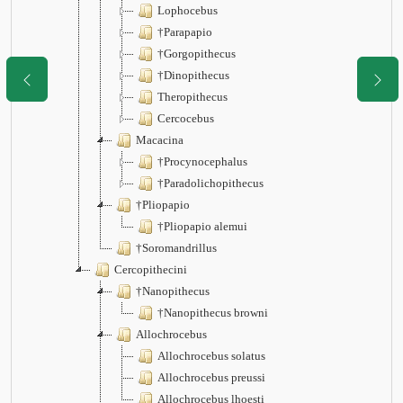
Lophocebus
†Parapapio
†Gorgopithecus
†Dinopithecus
Theropithecus
Cercocebus
Macacina
†Procynocephalus
†Paradolichopithecus
†Pliopapio
†Pliopapio alemui
†Soromandrillus
Cercopithecini
†Nanopithecus
†Nanopithecus browni
Allochrocebus
Allochrocebus solatus
Allochrocebus preussi
Allochrocebus lhoesti