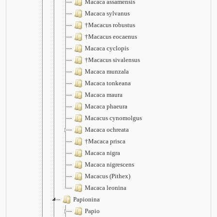
Macaca assamensis
Macaca sylvanus
†Macacus robustus
†Macacus eocaenus
Macaca cyclopis
†Macacus sivalensus
Macaca munzala
Macaca tonkeana
Macaca maura
Macaca phaeura
Macacus cynomolgus
Macaca ochreata
†Macaca prisca
Macaca nigra
Macaca nigrescens
Macacus (Pithex)
Macaca leonina
Papionina
Papio