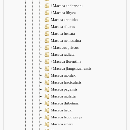
†Macaca anderssoni
†Macaca libyca
Macaca arctoides
Macaca silenus
Macaca fuscata
Macaca nemestrina
†Macacus priscus
Macaca radiata
†Macaca florentina
†Macaca jiangchuanensis
Macaca mordax
Macaca fascicularis
Macaca pagensis
Macaca mulatta
Macaca thibetana
Macaca hecki
Macaca leucogenys
Macaca siberu