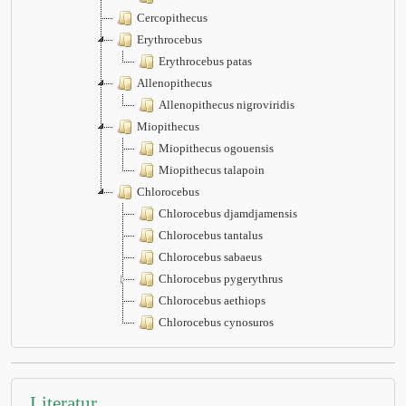
Cercopithecus
Erythrocebus
Erythrocebus patas
Allenopithecus
Allenopithecus nigroviridis
Miopithecus
Miopithecus ogouensis
Miopithecus talapoin
Chlorocebus
Chlorocebus djamdjamensis
Chlorocebus tantalus
Chlorocebus sabaeus
Chlorocebus pygerythrus
Chlorocebus aethiops
Chlorocebus cynosuros
Literatur