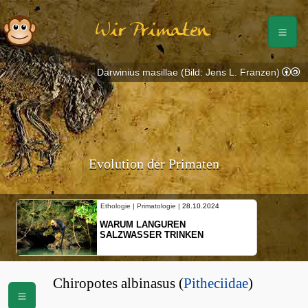
Wir Primaten
Darwinius masillae (Bild: Jens L. Franzen)
Evolution der Primaten
Ethologie | Primatologie |
28.10.2024
WARUM LANGUREN
SALZWASSER TRINKEN
Chiropotes albinasus (
Pitheciidae
)