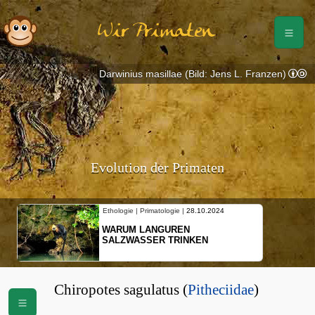
Wir Primaten
Darwinius masillae (Bild: Jens L. Franzen)
Evolution der Primaten
Ethologie | Primatologie |
28.10.2024
WARUM LANGUREN
SALZWASSER TRINKEN
Chiropotes sagulatus (
Pitheciidae
)