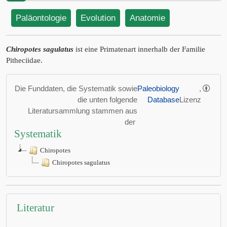
Paläontologie
Evolution
Anatomie
Chiropotes sagulatus
ist eine Primatenart innerhalb der Familie
Pitheciidae.
Die Funddaten, die Systematik sowie
Paleobiology
,
die unten folgende
Database
Lizenz
Literatursammlung stammen aus
der
Systematik
Chiropotes
Chiropotes sagulatus
Literatur