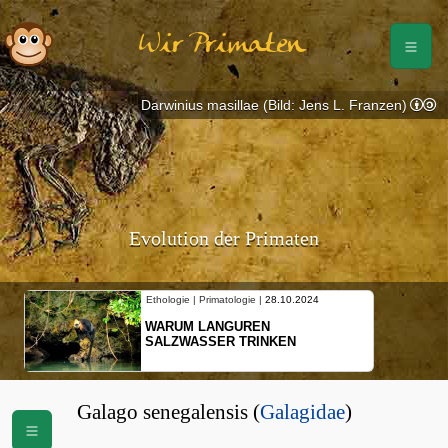
Wir Primaten
Darwinius masillae (Bild: Jens L. Franzen)
Evolution der Primaten
10.2024
Ethologie | Primatologie |
10.10.2024
NEUES VON WEIBLICHEN
EN
SCHOPFGIBBONS UND IHRER
BEWEGUNGSMUSTER
Galago senegalensis (
Galagidae
)