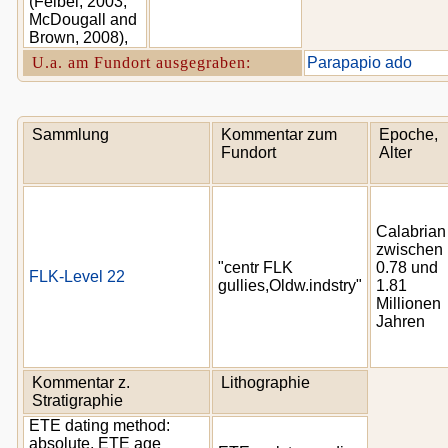
(Feibel, 2003;
McDougall and
Brown, 2008),
U.a. am Fundort ausgegraben:
Parapapio ado
Sammlung
Kommentar zum
Epoche,
Fundort
Alter
Calabrian
zwischen
"centr FLK
0.78 und
FLK-Level 22
gullies,Oldw.indstry"
1.81
Millionen
Jahren
Kommentar z.
Lithographie
Stratigraphie
ETE dating method:
absolute, ETE age