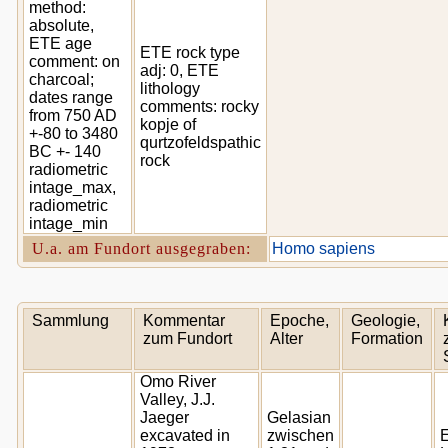
method:
absolute,
ETE age
ETE rock type
comment: on
adj: 0, ETE
charcoal;
lithology
dates range
comments: rocky
from 750 AD
kopje of
+-80 to 3480
qurtzofeldspathic
BC +- 140
rock
radiometric
intage_max,
radiometric
intage_min
U.a. am Fundort ausgegraben:
Homo sapiens
Sammlung
Kommentar
Epoche,
Geologie,
zum Fundort
Alter
Formation
Omo River
Valley, J.J.
Jaeger
Gelasian
excavated in
zwischen