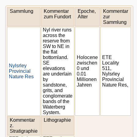
Sammlung
Kommentar
Epoche,
Kommentar
zum Fundort
Alter
zur
Sammlung
Nyl river runs
across the
reserve from
SW to NE in
the flat
bottomland.
Holocene
ETE
SE
zwischen
Locality
Nylsrley
elevations
0 und
511,
Provincial
are underlain
0.01
Nylsrley
Nature Res
by
Millionen
Provincial
sandstone,
Jahren
Nature Res,
grits, and
conglomerate
bands of the
Waterberg
System.
Kommentar
Lithographie
z.
Stratigraphie