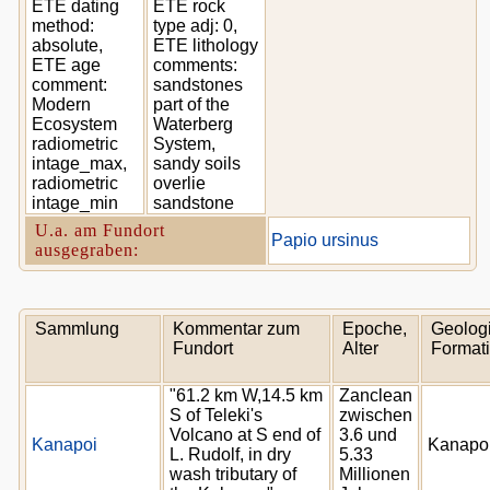
ETE dating
ETE rock
method:
type adj: 0,
absolute,
ETE lithology
ETE age
comments:
comment:
sandstones
Modern
part of the
Ecosystem
Waterberg
radiometric
System,
intage_max,
sandy soils
radiometric
overlie
intage_min
sandstone
U.a. am Fundort
Papio ursinus
ausgegraben:
Sammlung
Kommentar zum
Epoche,
Geologi
Fundort
Alter
Format
"61.2 km W,14.5 km
Zanclean
S of Teleki's
zwischen
Volcano at S end of
3.6 und
Kanapoi
Kanapo
L. Rudolf, in dry
5.33
wash tributary of
Millionen