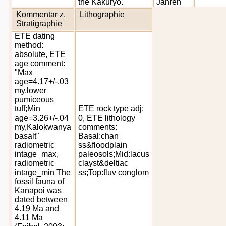
the Kakuryo."
Jahren
Kommentar z.
Lithographie
Stratigraphie
ETE dating
method:
absolute, ETE
age comment:
"Max
age=4.17+/-.03
my,lower
pumiceous
tuff;Min
ETE rock type adj:
age=3.26+/-.04
0, ETE lithology
my,Kalokwanya
comments:
basalt"
Basal:chan
radiometric
ss&floodplain
intage_max,
paleosols;Mid:lacus
radiometric
clayst&deltiac
intage_min The
ss;Top:fluv conglom
fossil fauna of
Kanapoi was
dated between
4.19 Ma and
4.11 Ma