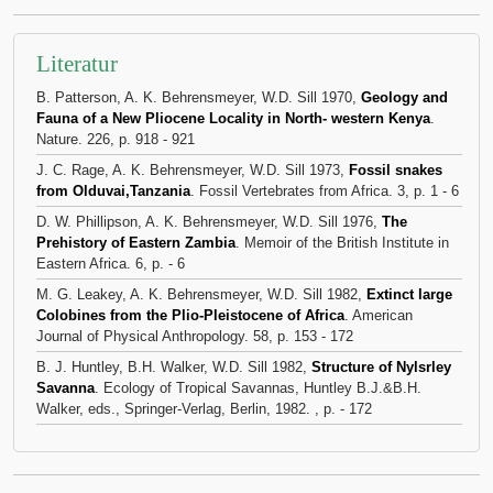
Literatur
B. Patterson, A. K. Behrensmeyer, W.D. Sill 1970,
Geology and
Fauna of a New Pliocene Locality in North- western Kenya
.
Nature. 226, p. 918 - 921
J. C. Rage, A. K. Behrensmeyer, W.D. Sill 1973,
Fossil snakes
from Olduvai,Tanzania
. Fossil Vertebrates from Africa. 3, p. 1 - 6
D. W. Phillipson, A. K. Behrensmeyer, W.D. Sill 1976,
The
Prehistory of Eastern Zambia
. Memoir of the British Institute in
Eastern Africa. 6, p. - 6
M. G. Leakey, A. K. Behrensmeyer, W.D. Sill 1982,
Extinct large
Colobines from the Plio-Pleistocene of Africa
. American
Journal of Physical Anthropology. 58, p. 153 - 172
B. J. Huntley, B.H. Walker, W.D. Sill 1982,
Structure of Nylsrley
Savanna
. Ecology of Tropical Savannas, Huntley B.J.&B.H.
Walker, eds., Springer-Verlag, Berlin, 1982. , p. - 172