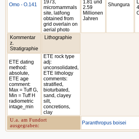
1973,
1.81 und
L
Omo - O.141
Shungura
micromammals
2.59
4
site, lat/long
Millionen
O
obtained from
Jahren
grid overlain on
aerial photo
Kommentar
Lithographie
z.
Stratigraphie
ETE rock type
ETE dating
adj:
method:
unconsolidated,
absolute,
ETE lithology
ETE age
comments:
comment:
stratified,
Max = Tuff G,
bioturbated,
Min = Tuff H
sand, clayey
radiometric
silt,
intage_min
concretions,
clay
U.a. am Fundort
Paranthropus boisei
ausgegraben: