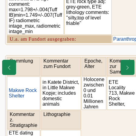
ETE rock type adj:
comment:
grey-green, ETE
max=1.798+/-.004(Tuff
lithology comments:
IB)min=1.749+/-.007(Tuff
"silty,top of level
IF) radiometric
friable"
intage_max, radiometric
intage_min
U.a. am Fundort ausgegraben:
Paranthro
Sammlung
Kommentar
Epoche,
Kommentar
zum Fundort
Alter
zur
Sammlung
Holocene
in Katete District,
ETE
zwischen
in Little Makwe
Locality
Makwe Rock
0 und
Kopje; includes
713, Makwe
Shelter
0.01
domestic
Rock
Millionen
animals
Shelter,
Jahren
Kommentar
Lithographie
z.
Stratigraphie
ETE dating