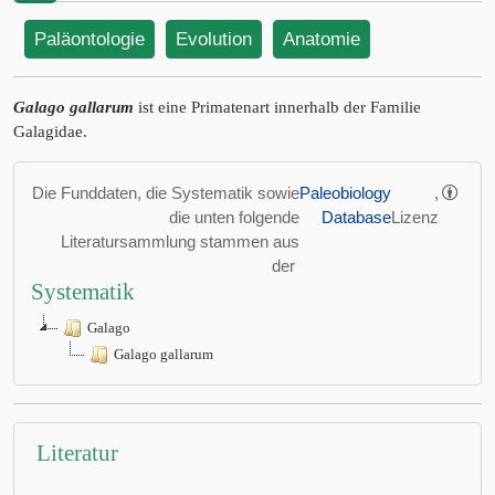
Paläontologie
Evolution
Anatomie
Galago gallarum
ist eine Primatenart innerhalb der Familie
Galagidae.
Die Funddaten, die Systematik sowie
Paleobiology
,
die unten folgende
Database
Lizenz
Literatursammlung stammen aus
der
Systematik
Galago
Galago gallarum
Literatur