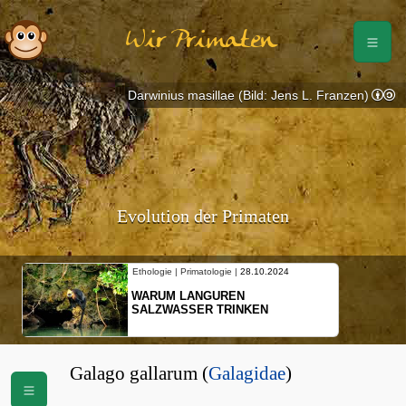
Wir Primaten
Darwinius masillae (Bild: Jens L. Franzen)
Evolution der Primaten
Ethologie | Primatologie |
28.10.2024
WARUM LANGUREN
SALZWASSER TRINKEN
Galago gallarum (
Galagidae
)