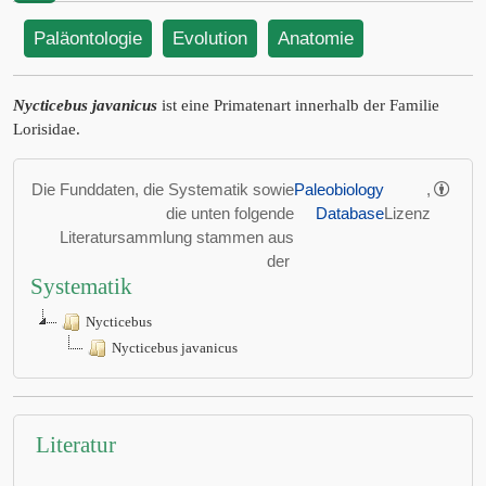
Paläontologie
Evolution
Anatomie
Nycticebus javanicus
ist eine Primatenart innerhalb der Familie
Lorisidae.
Die Funddaten, die Systematik sowie
Paleobiology
,
die unten folgende
Database
Lizenz
Literatursammlung stammen aus
der
Systematik
Nycticebus
Nycticebus javanicus
Literatur