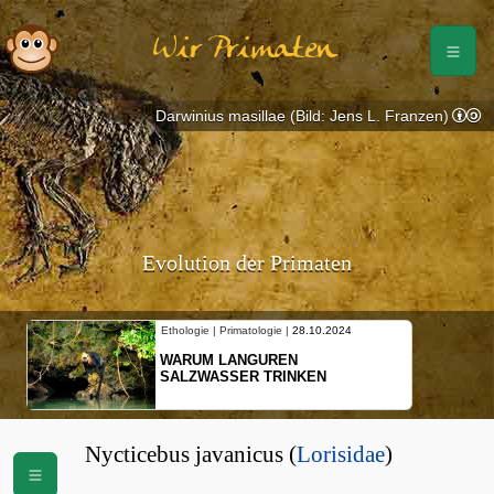
Wir Primaten
Darwinius masillae (Bild: Jens L. Franzen)
Evolution der Primaten
Ethologie | Primatologie |
28.10.2024
WARUM LANGUREN
SALZWASSER TRINKEN
Nycticebus javanicus (
Lorisidae
)