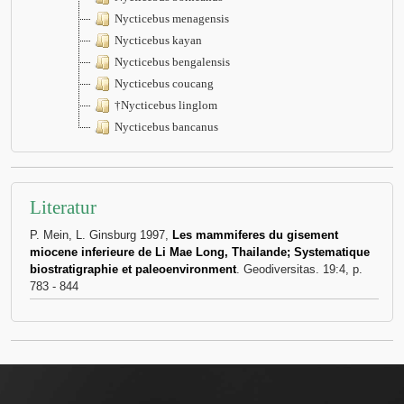
Nycticebus menagensis
Nycticebus kayan
Nycticebus bengalensis
Nycticebus coucang
†Nycticebus linglom
Nycticebus bancanus
Literatur
P. Mein, L. Ginsburg 1997,
Les mammiferes du gisement
miocene inferieure de Li Mae Long, Thailande; Systematique
biostratigraphie et paleoenvironment
. Geodiversitas. 19:4, p.
783 - 844