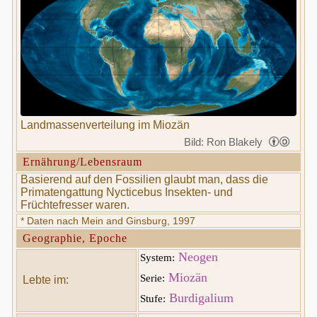
Landmassenverteilung im Miozän
Bild: Ron Blakely
Ernährung/Lebensraum
Basierend auf den Fossilien glaubt man, dass die
Primatengattung Nycticebus Insekten- und
Früchtefresser waren.
* Daten nach Mein and Ginsburg, 1997
Geographie, Epoche
Neogen
System:
Miozän
Serie:
Lebte im:
Burdigalium
Stufe: