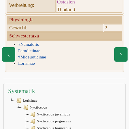
Ostasien
Verbreitung:
Thailand
Physiologie
Gewicht:
?
Schwestertaxa
†Namaloris
Perodictinae
†Mioeuoticinae
Lorisinae
Systematik
Lorisinae
Nycticebus
Nycticebus javanicus
Nycticebus pygmaeus
Nycticebus borneanus