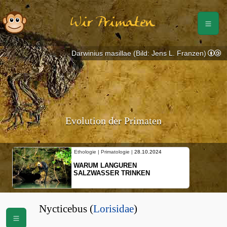
Wir Primaten
Darwinius masillae (Bild: Jens L. Franzen)
Evolution der Primaten
Ethologie | Primatologie |
28.10.2024
WARUM LANGUREN
SALZWASSER TRINKEN
Nycticebus (
Lorisidae
)