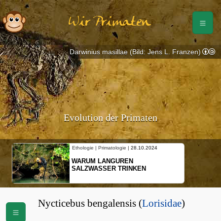
Wir Primaten
Darwinius masillae (Bild: Jens L. Franzen)
Evolution der Primaten
Ethologie | Primatologie |
28.10.2024
WARUM LANGUREN
SALZWASSER TRINKEN
Nycticebus bengalensis (
Lorisidae
)