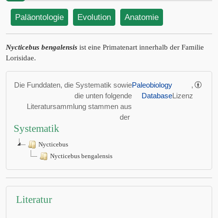
Paläontologie
Evolution
Anatomie
Nycticebus bengalensis
ist eine Primatenart innerhalb der Familie
Lorisidae.
Die Funddaten, die Systematik sowie
Paleobiology
,
die unten folgende
Database
Lizenz
Literatursammlung stammen aus
der
Systematik
Nycticebus
Nycticebus bengalensis
Literatur