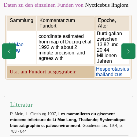
Daten zu den einzelnen Funden von
Nycticebus linglom
Sammlung
Kommentar zum
Epoche,
Fundort
Alter
Burdigalian
coordinate estimated
zwischen
from map of Ducroq et al.
Li Mae
13.82 und
1992 with about 2
Long
20.44
minute precision, and
Millionen
agrees with
Jahren
Hesperotarsius
U.a. am Fundort ausgegraben:
thailandicus
Literatur
P. Mein, L. Ginsburg 1997,
Les mammiferes du gisement
miocene inferieure de Li Mae Long, Thailande; Systematique
biostratigraphie et paleoenvironment
. Geodiversitas. 19:4, p.
783 - 844