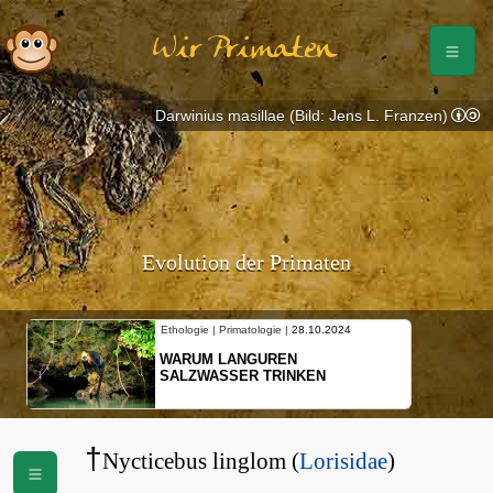
Wir Primaten
Darwinius masillae (Bild: Jens L. Franzen)
Evolution der Primaten
Ethologie | Primatologie |
28.10.2024
WARUM LANGUREN
SALZWASSER TRINKEN
†
Nycticebus linglom (
Lorisidae
)