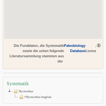
Die Funddaten, die Systematik
Paleobiology
,
sowie die unten folgende
Database
Lizenz
Literatursammlung stammen aus
der
Systematik
Nycticebus
†Nycticebus linglom